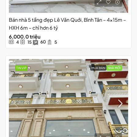
Bán nhà 5 tầng đẹp Lê Văn Quới, Bình Tân – 4x15m –
HXH 6m – chỉ hơn 6 tỷ
6,000.0 triệu
60
4
15
5
TIN VIP
MUA BÁN
NHÀ MỚI