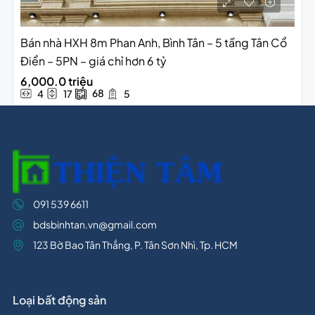
Bán nhà HXH 8m Phan Anh, Bình Tân – 5 tầng Tân Cổ
Điển – 5PN – giá chỉ hơn 6 tỷ
6,000.0 triệu
68
4
17
5
091 539 6611
bdsbinhtan.vn@gmail.com
123 Bờ Bao Tân Thắng, P. Tân Sơn Nhì, Tp. HCM
Loại bất động sản