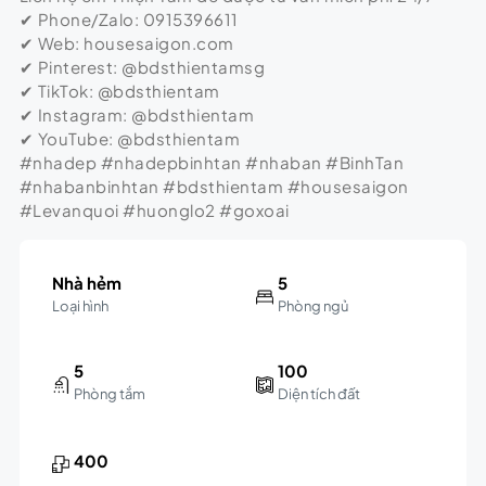
✔ Phone/Zalo: 0915396611
✔ Web: housesaigon.com
✔ Pinterest: @bdsthientamsg
✔ TikTok: @bdsthientam
✔ Instagram: @bdsthientam
✔ YouTube: @bdsthientam
#nhadep #nhadepbinhtan #nhaban #BinhTan
#nhabanbinhtan #bdsthientam #housesaigon
#Levanquoi #huonglo2 #goxoai
Nhà hẻm
5
Loại hình
Phòng ngủ
5
100
Phòng tắm
Diện tích đất
400