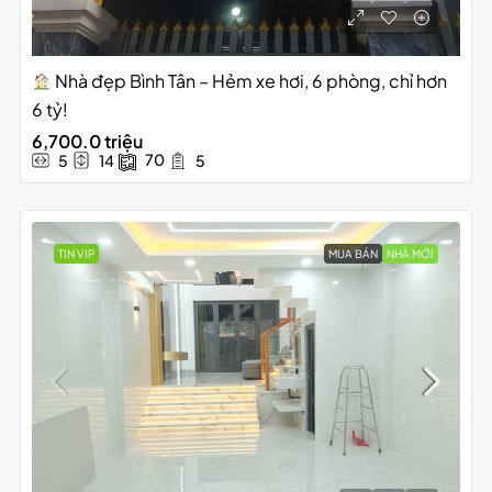
Nhà đẹp Bình Tân – Hẻm xe hơi, 6 phòng, chỉ hơn
6 tỷ!
6,700.0 triệu
70
5
14
5
TIN VIP
MUA BÁN
NHÀ MỚI