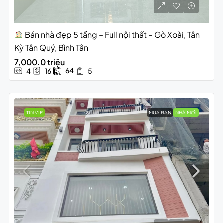
Bán nhà đẹp 5 tầng – Full nội thất – Gò Xoài, Tân
Kỳ Tân Quý, Bình Tân
7,000.0 triệu
64
4
16
5
TIN VIP
MUA BÁN
NHÀ MỚI