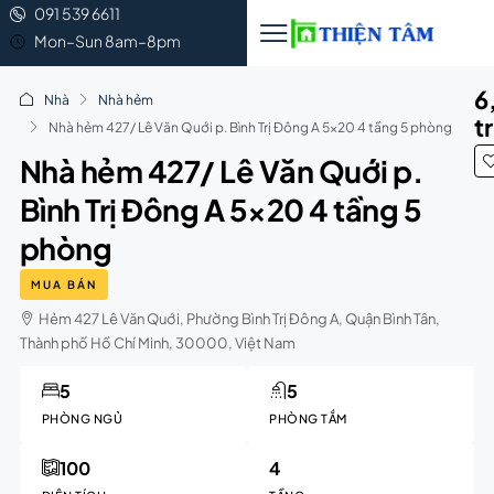
091 539 6611
Mon–Sun 8am–8pm
6
Nhà
Nhà hẻm
t
Nhà hẻm 427/ Lê Văn Quới p. Bình Trị Đông A 5×20 4 tầng 5 phòng
Nhà hẻm 427/ Lê Văn Quới p.
Bình Trị Đông A 5×20 4 tầng 5
phòng
MUA BÁN
Hẻm 427 Lê Văn Quới, Phường Bình Trị Đông A, Quận Bình Tân,
Thành phố Hồ Chí Minh, 30000, Việt Nam
5
5
PHÒNG NGỦ
PHÒNG TẮM
100
4