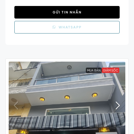
GỬI TIN NHẮN
WHATSAPP
MUA BÁN
GIẢM SỐC