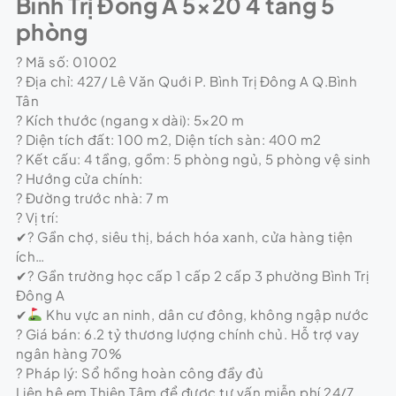
Bình Trị Đông A 5×20 4 tầng 5
phòng
? Mã số: 01002
? Địa chỉ: 427/ Lê Văn Quới P. Bình Trị Đông A Q.Bình
Tân
? Kích thước (ngang x dài): 5×20 m
? Diện tích đất: 100 m2, Diện tích sàn: 400 m2
? Kết cấu: 4 tầng, gồm: 5 phòng ngủ, 5 phòng vệ sinh
? Hướng cửa chính:
? Đường trước nhà: 7 m
? Vị trí:
✔? Gần chợ, siêu thị, bách hóa xanh, cửa hàng tiện
ích…
✔? Gần trường học cấp 1 cấp 2 cấp 3 phường Bình Trị
Đông A
✔
Khu vực an ninh, dân cư đông, không ngập nước
? Giá bán: 6.2 tỷ thương lượng chính chủ. Hỗ trợ vay
ngân hàng 70%
? Pháp lý: Sổ hồng hoàn công đầy đủ
Liên hệ em Thiện Tâm để được tư vấn miễn phí 24/7