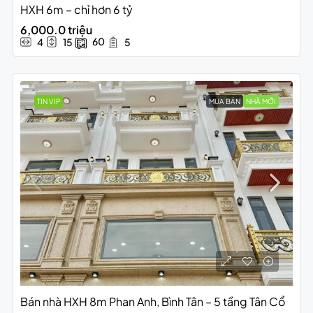
HXH 6m – chỉ hơn 6 tỷ
6,000.0 triệu
60
4
15
5
TIN VIP
MUA BÁN
NHÀ MỚI
Bán nhà HXH 8m Phan Anh, Bình Tân – 5 tầng Tân Cổ