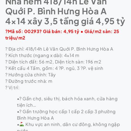
Nhà hẻm 418/14h Lê Văn
Quới P. Bình Hưng Hòa A
4×14 xây 3,5 tầng giá 4,95 tỷ
?Mã số: 00293? Giá bán: 4,95 tỷ • Giá/m2 sàn: 25
triệu/m2
? Địa chỉ: 418/14h Lê Văn Quới P. Bình Hưng Hòa A
? Kích thước (ngang x dài): 4×14 m
? Diện tích đất: 56 m2, Diện tích sàn: 196 m2
? Kết cấu 4 Tấm, gồm: 4 ?P. ngủ, 3 ?P. vệ sinh
? Hướng cửa chính: Tây
? Đường trước nhà: m
? Vị trí:
•? Gần chợ, siêu thị, bách hóa xanh, cửa hàng
tiện ích…
•? Gần trường học cấp 1 cấp 2 cấp 3 phường
Bình Hưng Hòa A
•
Khu vực an ninh, dân cư đông, không ngập
nước