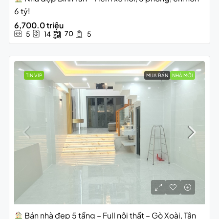
6 tỷ!
6,700.0 triệu
70
5
14
5
TIN VIP
MUA BÁN
NHÀ MỚI
Bán nhà đẹp 5 tầng – Full nội thất – Gò Xoài, Tân