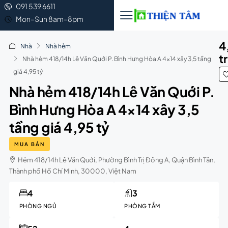
091 539 6611
Mon–Sun 8am–8pm
4
Nhà
Nhà hẻm
t
Nhà hẻm 418/14h Lê Văn Quới P. Bình Hưng Hòa A 4×14 xây 3,5 tầng
giá 4,95 tỷ
Nhà hẻm 418/14h Lê Văn Quới P.
Bình Hưng Hòa A 4×14 xây 3,5
tầng giá 4,95 tỷ
MUA BÁN
Hẻm 418/14h Lê Văn Quới, Phường Bình Trị Đông A, Quận Bình Tân,
Thành phố Hồ Chí Minh, 30000, Việt Nam
4
3
PHÒNG NGỦ
PHÒNG TẮM