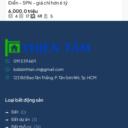
Điển – 5PN – giá chỉ hơn 6 tỷ
6,000.0 triệu
68
4
17
5
091 539 6611
bdsbinhtan.vn@gmail.com
123 Bờ Bao Tân Thắng, P. Tân Sơn Nhì, Tp. HCM
Loại bất động sản
Đất
(0)
Đất dự án
(3)
Đất thổ cư
(74)