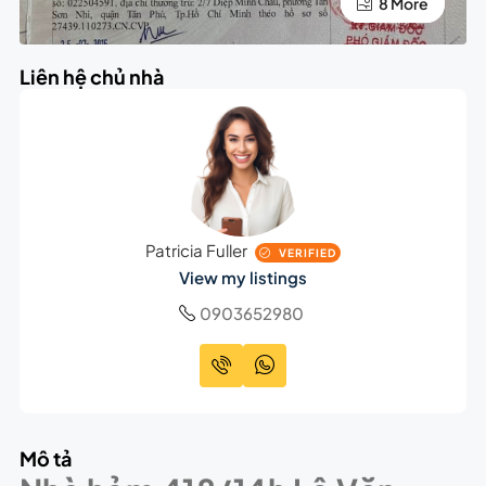
4 More
8 More
Liên hệ chủ nhà
Patricia Fuller
VERIFIED
View my listings
0903652980
Mô tả