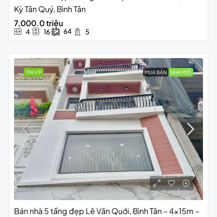
Kỳ Tân Quý, Bình Tân
7,000.0 triệu
64
4
16
5
TIN VIP
MUA BÁN
NHÀ MỚI
Bán nhà 5 tầng đẹp Lê Văn Quới, Bình Tân – 4x15m –