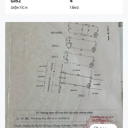
52
4
DIỆN TÍCH
TẦNG