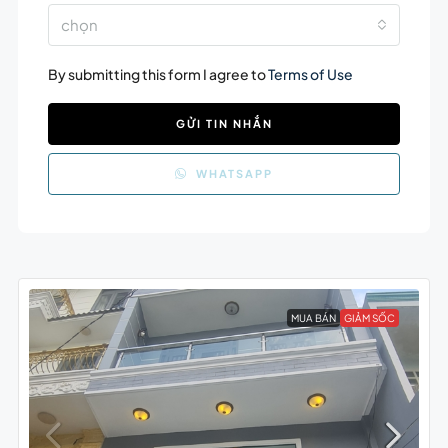
chọn
By submitting this form I agree to
Terms of Use
GỬI TIN NHẮN
WHATSAPP
MUA BÁN
GIẢM SỐC