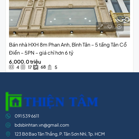
Bán nhà HXH 8m Phan Anh, Bình Tân – 5 tầng Tân Cổ
Điển – 5PN – giá chỉ hơn 6 tỷ
6,000.0 triệu
68
4
17
5
091 539 6611
bdsbinhtan.vn@gmail.com
123 Bờ Bao Tân Thắng, P. Tân Sơn Nhì, Tp. HCM