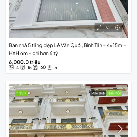
Bán nhà 5 tầng đẹp Lê Văn Quới, Bình Tân – 4x15m –
HXH 6m – chỉ hơn 6 tỷ
6,000.0 triệu
60
4
15
5
TIN VIP
MUA BÁN
NHÀ MỚI