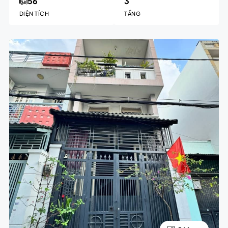
56
3
DIỆN TÍCH
TẦNG