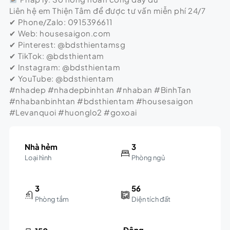
Liên hệ em Thiện Tâm để được tư vấn miễn phí 24/7
✔ Phone/Zalo: 0915396611
✔ Web: housesaigon.com
✔ Pinterest: @bdsthientamsg
✔ TikTok: @bdsthientam
✔ Instagram: @bdsthientam
✔ YouTube: @bdsthientam
#nhadep #nhadepbinhtan #nhaban #BinhTan
#nhabanbinhtan #bdsthientam #housesaigon
#Levanquoi #huonglo2 #goxoai
Nhà hẻm
3
Loại hình
Phòng ngủ
3
56
Phòng tắm
Diện tích đất
Đông