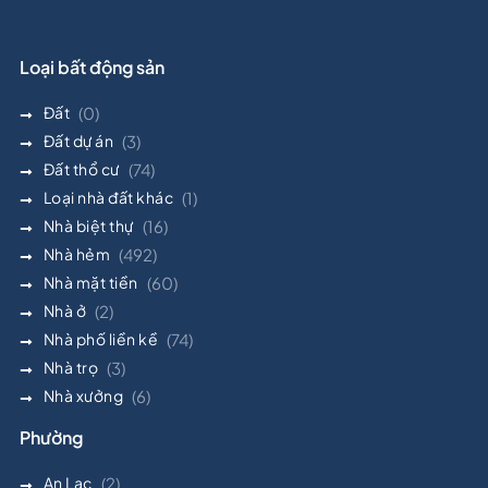
Loại bất động sản
Đất
(0)
Đất dự án
(3)
Đất thổ cư
(74)
Loại nhà đất khác
(1)
Nhà biệt thự
(16)
Nhà hẻm
(492)
Nhà mặt tiền
(60)
Nhà ở
(2)
Nhà phố liền kề
(74)
Nhà trọ
(3)
Nhà xưởng
(6)
Phường
An Lạc
(2)