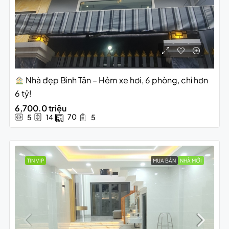
Nhà đẹp Bình Tân – Hẻm xe hơi, 6 phòng, chỉ hơn
6 tỷ!
6,700.0 triệu
70
5
14
5
TIN VIP
MUA BÁN
NHÀ MỚI