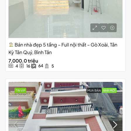
Bán nhà đẹp 5 tầng – Full nội thất – Gò Xoài, Tân
Kỳ Tân Quý, Bình Tân
7,000.0 triệu
64
4
16
5
TIN VIP
MUA BÁN
NHÀ MỚI