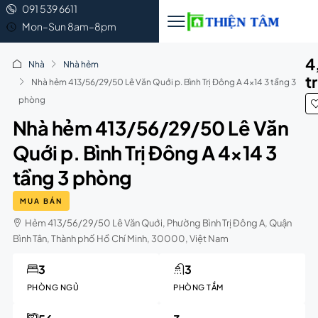
091 539 6611
Mon–Sun 8am–8pm
4
Nhà
Nhà hẻm
t
Nhà hẻm 413/56/29/50 Lê Văn Quới p. Bình Trị Đông A 4×14 3 tầng 3
phòng
Nhà hẻm 413/56/29/50 Lê Văn
Quới p. Bình Trị Đông A 4×14 3
tầng 3 phòng
MUA BÁN
Hẻm 413/56/29/50 Lê Văn Quới, Phường Bình Trị Đông A, Quận
Bình Tân, Thành phố Hồ Chí Minh, 30000, Việt Nam
3
3
PHÒNG NGỦ
PHÒNG TẮM