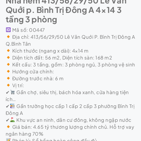
Nhà hẻm 413/56/29/50 Lê Văn
Quới p. Bình Trị Đông A 4×14 3
tầng 3 phòng
Mã số: 00447
Địa chỉ: 413/56/29/50 Lê Văn Quới P. Bình Trị Đông A
Q.Bình Tân
Kích thước (ngang x dài): 4×14 m
Diện tích đất: 56 m2, Diện tích sàn: 168 m2
Kết cấu: 3 tầng, gồm: 3 phòng ngủ, 3 phòng vệ sinh
Hướng cửa chính:
Đường trước nhà: 6 m
Vị trí:
✔
Gần chợ, siêu thị, bách hóa xanh, cửa hàng tiện
ích…
✔
Gần trường học cấp 1 cấp 2 cấp 3 phường Bình Trị
Đông A
✔
Khu vực an ninh, dân cư đông, không ngập nước
Giá bán: 4.65 tỷ thương lượng chính chủ. Hỗ trợ vay
ngân hàng 70%
Pháp lý: Sổ hồng hoàn công đầy đủ