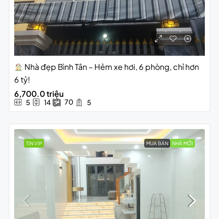
Nhà đẹp Bình Tân – Hẻm xe hơi, 6 phòng, chỉ hơn
6 tỷ!
6,700.0 triệu
70
5
14
5
TIN VIP
MUA BÁN
NHÀ MỚI