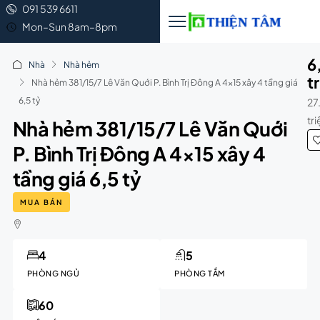
091 539 6611
Mon–Sun 8am–8pm
6
Nhà
Nhà hẻm
t
Nhà hẻm 381/15/7 Lê Văn Quới P. Bình Trị Đông A 4×15 xây 4 tầng giá
6,5 tỷ
27
tr
Nhà hẻm 381/15/7 Lê Văn Quới
P. Bình Trị Đông A 4×15 xây 4
tầng giá 6,5 tỷ
MUA BÁN
4
5
PHÒNG NGỦ
PHÒNG TẮM
60