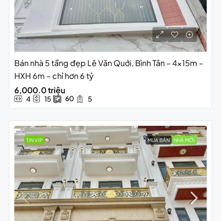
Bán nhà 5 tầng đẹp Lê Văn Quới, Bình Tân – 4x15m –
HXH 6m – chỉ hơn 6 tỷ
6,000.0 triệu
60
4
15
5
TIN VIP
MUA BÁN
NHÀ MỚI