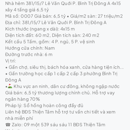
Nhà hẻm 381/15/7 Lê Văn Quới P. Bình Trị Đông A 4x15
xây 4 tầng giá 6,5 tỷ
Mã số: 0007 Giá bán: 6,5 tỷ • Giá/m2 sàn: 27 triệu/m2
Địa chỉ: 381/15/7 Lê Văn Quới P. Bình Trị Đông A
Kích thước (ngang x dài): 4x15 m
Diện tích đất: 60 m2, Diện tích sàn: 240 m2
Kết cấu 5 Tấm, gồm: 4 P. ngủ, 5 P. vệ sinh
Hướng cửa chính: Nam
Đường trước nhà: 6 m
Vị trí:
• Gần chợ, siêu thị, bách hóa xanh, cửa hàng tiện ích...
• Gần trường học cấp 1 cấp 2 cấp 3 phường Bình Trị
Đông A
•
Khu vực an ninh, dân cư đông, không ngập nước
Giá bán: 6,5 tỷ thương lượng chính chủ. Hỗ trợ vay
ngân hàng 70%
Pháp lý: Sổ hồng hoàn công đầy đủ
Liên hệ BĐS Thiện Tâm hỗ trợ tư vấn chi tiết và xem
nhà miễn phí
☎ Zalo: 09 một 539 sáu sáu 11 BĐS Thiện Tâm