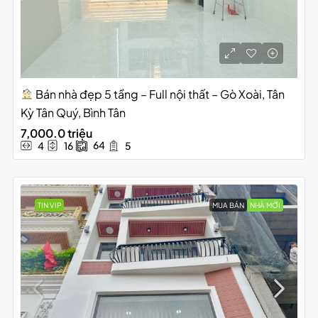
Bán nhà đẹp 5 tầng – Full nội thất – Gò Xoài, Tân
Kỳ Tân Quý, Bình Tân
7,000.0 triệu
64
4
16
5
TIN VIP
MUA BÁN
NHÀ MỚI