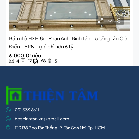
Bán nhà HXH 8m Phan Anh, Bình Tân – 5 tầng Tân Cổ
Điển – 5PN – giá chỉ hơn 6 tỷ
6,000.0 triệu
68
4
17
5
091 539 6611
bdsbinhtan.vn@gmail.com
123 Bờ Bao Tân Thắng, P. Tân Sơn Nhì, Tp. HCM