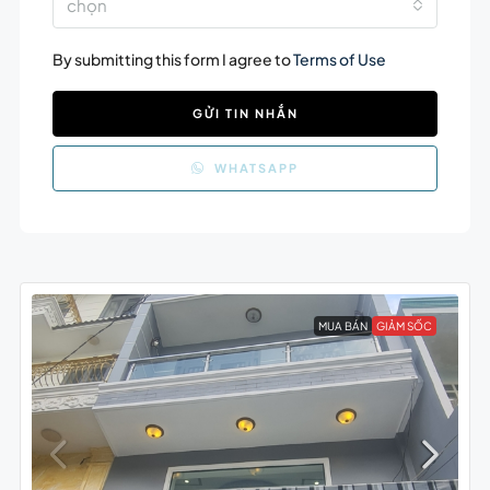
chọn
By submitting this form I agree to
Terms of Use
GỬI TIN NHẮN
WHATSAPP
MUA BÁN
GIẢM SỐC