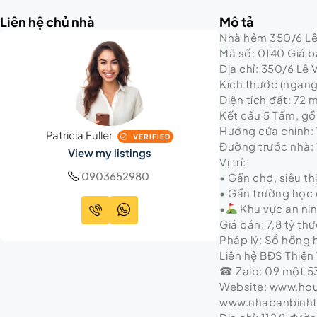
Liên hệ chủ nhà
Mô tả
Nhà hẻm 350/6 Lê 
Mã số: 0140 Giá bá
Địa chỉ: 350/6 Lê
Kích thước (ngang 
Diện tích đất: 72 
Kết cấu 5 Tấm, gồm
Hướng cửa chính: 
Patricia Fuller
VERIFIED
Đường trước nhà:
View my listings
Vị trí:
0903652980
• Gần chợ, siêu th
• Gần trường học 
•
Khu vực an ni
Giá bán: 7,8 tỷ t
Pháp lý: Sổ hồng
Liên hệ BĐS Thiện 
☎ Zalo: 09 một 53
Website: www.ho
www.nhabanbinh