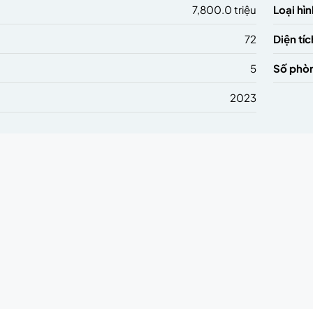
7,800.0 triệu
Loại hìn
72
Diện tíc
5
Số phò
2023