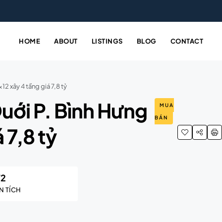
HOME
ABOUT
LISTINGS
BLOG
CONTACT
2 xây 4 tầng giá 7,8 tỷ
uới P. Bình Hưng
MUA
BÁN
 7,8 tỷ
72
N TÍCH