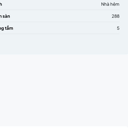
h
Nhà hẻm
h sàn
288
ng tắm
5