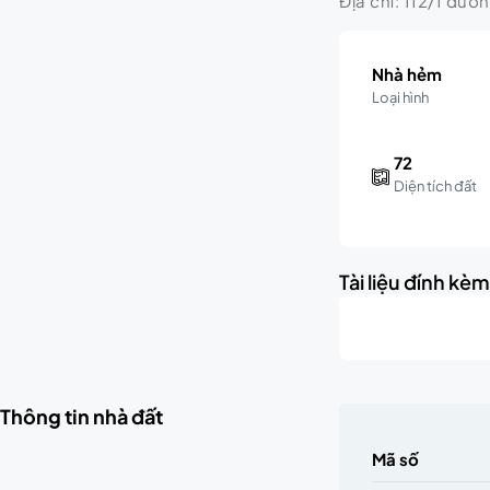
Địa chỉ: 112/1 đườ
Nhà hẻm
Loại hình
72
Diện tích đất
Tài liệu đính kè
Thông tin nhà đất
Mã số