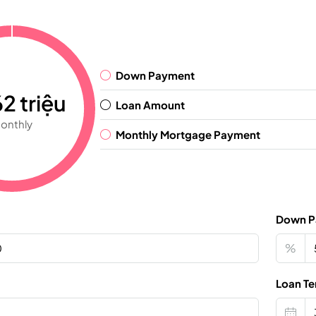
Down Payment
2 triệu
Loan Amount
onthly
Monthly Mortgage Payment
Down P
%
Loan Te