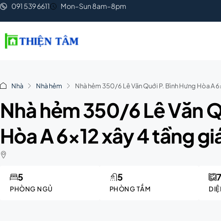
091 539 6611
Mon–Sun 8am–8pm
Nhà
Nhà hẻm
Nhà hẻm 350/6 Lê Văn Quới P. Bình Hưng Hòa A 6×1
Nhà hẻm 350/6 Lê Văn Q
Hòa A 6×12 xây 4 tầng giá
5
5
PHÒNG NGỦ
PHÒNG TẮM
DIỆ