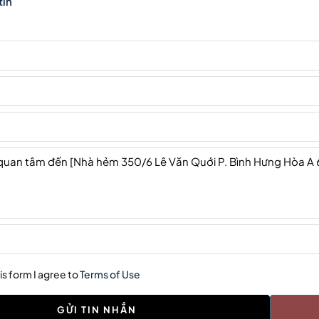
tin
is form I agree to
Terms of Use
GỬI TIN NHẮN