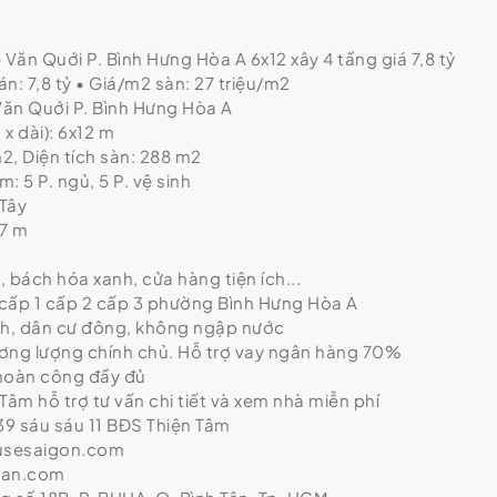
Văn Quới P. Bình Hưng Hòa A 6x12 xây 4 tầng giá 7,8 tỷ
n: 7,8 tỷ • Giá/m2 sàn: 27 triệu/m2
 Văn Quới P. Bình Hưng Hòa A
x dài): 6x12 m
m2, Diện tích sàn: 288 m2
: 5 P. ngủ, 5 P. vệ sinh
Tây
 7 m
ị, bách hóa xanh, cửa hàng tiện ích...
cấp 1 cấp 2 cấp 3 phường Bình Hưng Hòa A
nh, dân cư đông, không ngập nước
hương lượng chính chủ. Hỗ trợ vay ngân hàng 70%
 hoàn công đầy đủ
Tâm hỗ trợ tư vấn chi tiết và xem nhà miễn phí
9 sáu sáu 11 BĐS Thiện Tâm
usesaigon.com
tan.com