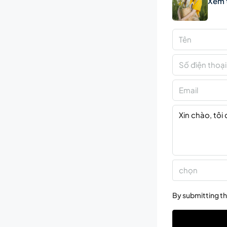
Xem 
chọn
By submitting th