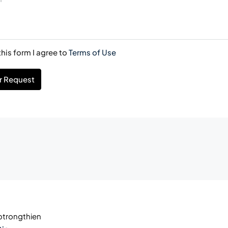
his form I agree to
Terms of Use
r Request
trongthien