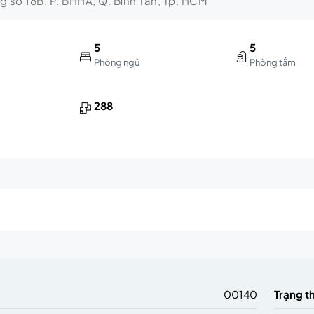
ng số 18B, P. BHHA, Q. Bình Tân, Tp. HCM
5
5
Phòng ngủ
Phòng tắm
288
m
00140
Trạng t