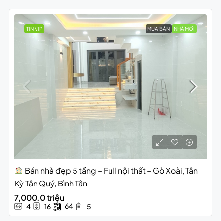
TIN VIP
MUA BÁN
NHÀ MỚI
Bán nhà đẹp 5 tầng – Full nội thất – Gò Xoài, Tân
Kỳ Tân Quý, Bình Tân
7,000.0 triệu
64
4
16
5