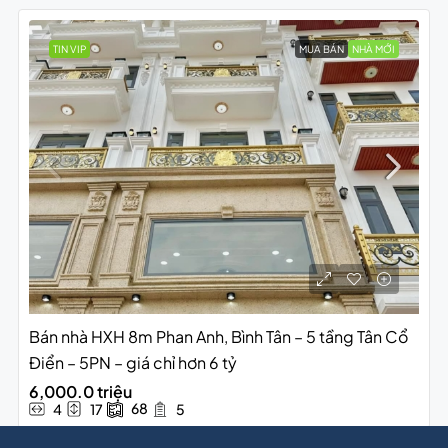
TIN VIP
MUA BÁN
NHÀ MỚI
Bán nhà HXH 8m Phan Anh, Bình Tân – 5 tầng Tân Cổ
Điển – 5PN – giá chỉ hơn 6 tỷ
6,000.0 triệu
68
4
17
5