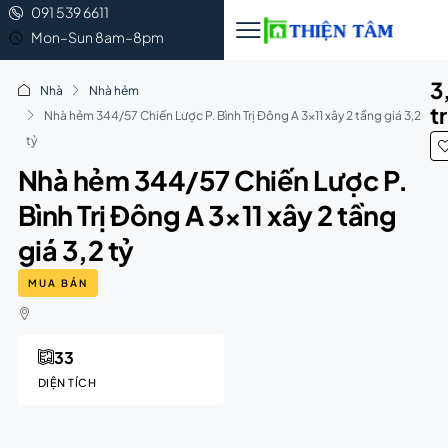
091 539 6611
Mon–Sun 8am–8pm
3
Nhà
Nhà hẻm
t
Nhà hẻm 344/57 Chiến Lược P. Bình Trị Đông A 3×11 xây 2 tầng giá 3,2
tỷ
Nhà hẻm 344/57 Chiến Lược P.
Bình Trị Đông A 3×11 xây 2 tầng
giá 3,2 tỷ
MUA BÁN
33
DIỆN TÍCH