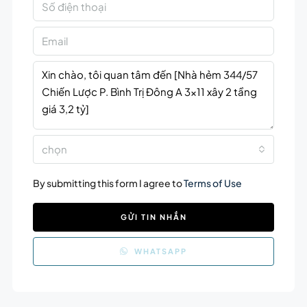
chọn
By submitting this form I agree to
Terms of Use
GỬI TIN NHẮN
WHATSAPP