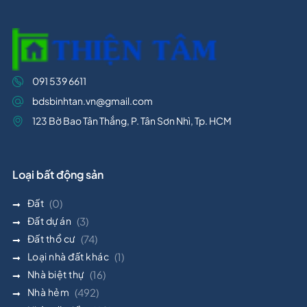
091 539 6611
bdsbinhtan.vn@gmail.com
123 Bờ Bao Tân Thắng, P. Tân Sơn Nhì, Tp. HCM
Loại bất động sản
Đất
(0)
Đất dự án
(3)
Đất thổ cư
(74)
Loại nhà đất khác
(1)
Nhà biệt thự
(16)
Nhà hẻm
(492)