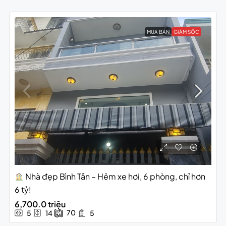
MUA BÁN
GIẢM SỐC
Nhà đẹp Bình Tân – Hẻm xe hơi, 6 phòng, chỉ hơn
6 tỷ!
6,700.0 triệu
70
5
14
5