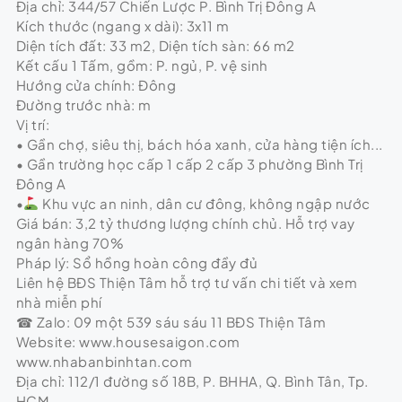
Địa chỉ: 344/57 Chiến Lược P. Bình Trị Đông A
Kích thước (ngang x dài): 3x11 m
Diện tích đất: 33 m2, Diện tích sàn: 66 m2
Kết cấu 1 Tấm, gồm: P. ngủ, P. vệ sinh
Hướng cửa chính: Đông
Đường trước nhà: m
Vị trí:
• Gần chợ, siêu thị, bách hóa xanh, cửa hàng tiện ích...
• Gần trường học cấp 1 cấp 2 cấp 3 phường Bình Trị
Đông A
•
Khu vực an ninh, dân cư đông, không ngập nước
Giá bán: 3,2 tỷ thương lượng chính chủ. Hỗ trợ vay
ngân hàng 70%
Pháp lý: Sổ hồng hoàn công đầy đủ
Liên hệ BĐS Thiện Tâm hỗ trợ tư vấn chi tiết và xem
nhà miễn phí
☎ Zalo: 09 một 539 sáu sáu 11 BĐS Thiện Tâm
Website: www.housesaigon.com
www.nhabanbinhtan.com
Địa chỉ: 112/1 đường số 18B, P. BHHA, Q. Bình Tân, Tp.
HCM