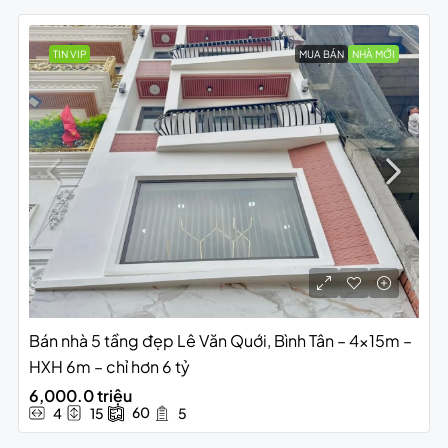
TIN VIP
MUA BÁN
NHÀ MỚI
Bán nhà 5 tầng đẹp Lê Văn Quới, Bình Tân – 4x15m –
HXH 6m – chỉ hơn 6 tỷ
6,000.0 triệu
60
4
15
5