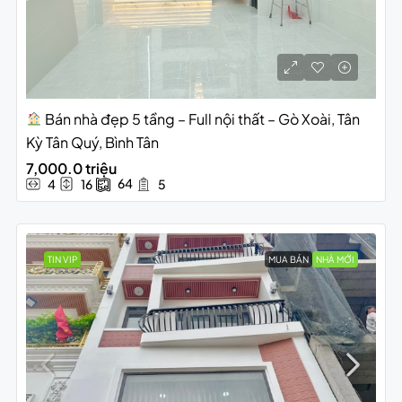
Bán nhà đẹp 5 tầng – Full nội thất – Gò Xoài, Tân
Kỳ Tân Quý, Bình Tân
7,000.0 triệu
64
4
16
5
TIN VIP
MUA BÁN
NHÀ MỚI