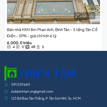
Bán nhà HXH 8m Phan Anh, Bình Tân – 5 tầng Tân Cổ
Điển – 5PN – giá chỉ hơn 6 tỷ
6,000.0 triệu
68
4
17
5
091 539 6611
bdsbinhtan.vn@gmail.com
123 Bờ Bao Tân Thắng, P. Tân Sơn Nhì, Tp. HCM