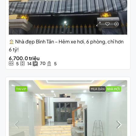
Nhà đẹp Bình Tân – Hẻm xe hơi, 6 phòng, chỉ hơn
6 tỷ!
6,700.0 triệu
70
5
14
5
TIN VIP
MUA BÁN
NHÀ MỚI