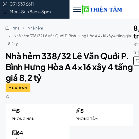
091 539 6611
Mon–Sun 8am–8pm
8
Nhà
Nhà hẻm
t
Nhà hẻm 338/32 Lê Văn Quới P. Bình Hưng Hòa A 4×16 xây 4 tầng giá
8,2 tỷ
32
tr
Nhà hẻm 338/32 Lê Văn Quới P.
Bình Hưng Hòa A 4×16 xây 4 tầng
giá 8,2 tỷ
MUA BÁN
5
5
PHÒNG NGỦ
PHÒNG TẮM
64