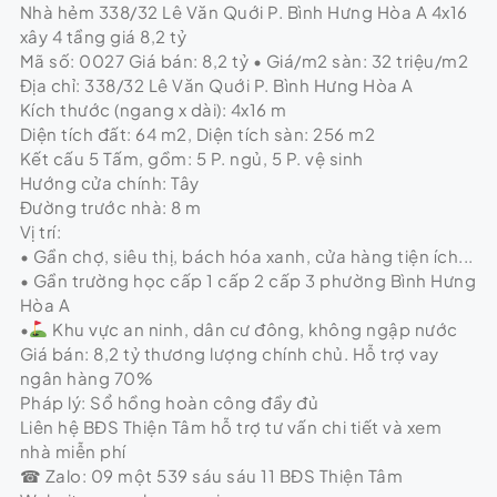
Nhà hẻm 338/32 Lê Văn Quới P. Bình Hưng Hòa A 4x16
xây 4 tầng giá 8,2 tỷ
Mã số: 0027 Giá bán: 8,2 tỷ • Giá/m2 sàn: 32 triệu/m2
Địa chỉ: 338/32 Lê Văn Quới P. Bình Hưng Hòa A
Kích thước (ngang x dài): 4x16 m
Diện tích đất: 64 m2, Diện tích sàn: 256 m2
Kết cấu 5 Tấm, gồm: 5 P. ngủ, 5 P. vệ sinh
Hướng cửa chính: Tây
Đường trước nhà: 8 m
Vị trí:
• Gần chợ, siêu thị, bách hóa xanh, cửa hàng tiện ích...
• Gần trường học cấp 1 cấp 2 cấp 3 phường Bình Hưng
Hòa A
•
Khu vực an ninh, dân cư đông, không ngập nước
Giá bán: 8,2 tỷ thương lượng chính chủ. Hỗ trợ vay
ngân hàng 70%
Pháp lý: Sổ hồng hoàn công đầy đủ
Liên hệ BĐS Thiện Tâm hỗ trợ tư vấn chi tiết và xem
nhà miễn phí
☎ Zalo: 09 một 539 sáu sáu 11 BĐS Thiện Tâm