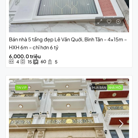
Bán nhà 5 tầng đẹp Lê Văn Quới, Bình Tân – 4x15m –
HXH 6m – chỉ hơn 6 tỷ
6,000.0 triệu
60
4
15
5
TIN VIP
MUA BÁN
NHÀ MỚI