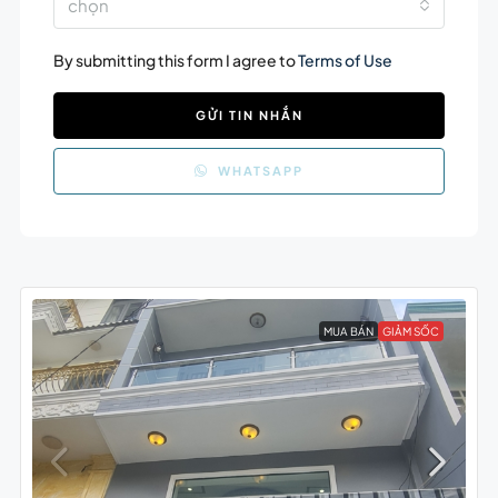
chọn
By submitting this form I agree to
Terms of Use
GỬI TIN NHẮN
WHATSAPP
MUA BÁN
GIẢM SỐC