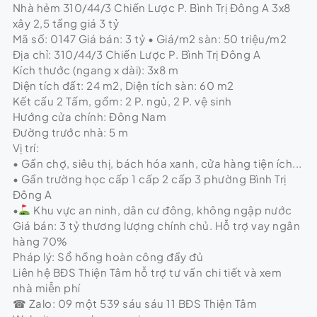
Nhà hẻm 310/44/3 Chiến Lược P. Bình Trị Đông A 3x8
xây 2,5 tầng giá 3 tỷ
Mã số: 0147 Giá bán: 3 tỷ • Giá/m2 sàn: 50 triệu/m2
Địa chỉ: 310/44/3 Chiến Lược P. Bình Trị Đông A
Kích thước (ngang x dài): 3x8 m
Diện tích đất: 24 m2, Diện tích sàn: 60 m2
Kết cấu 2 Tấm, gồm: 2 P. ngủ, 2 P. vệ sinh
Hướng cửa chính: Đông Nam
Đường trước nhà: 5 m
Vị trí:
• Gần chợ, siêu thị, bách hóa xanh, cửa hàng tiện ích...
• Gần trường học cấp 1 cấp 2 cấp 3 phường Bình Trị
Đông A
•
Khu vực an ninh, dân cư đông, không ngập nước
Giá bán: 3 tỷ thương lượng chính chủ. Hỗ trợ vay ngân
hàng 70%
Pháp lý: Sổ hồng hoàn công đầy đủ
Liên hệ BĐS Thiện Tâm hỗ trợ tư vấn chi tiết và xem
nhà miễn phí
☎ Zalo: 09 một 539 sáu sáu 11 BĐS Thiện Tâm