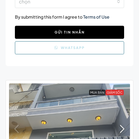
chọn
By submitting this form I agree to
Terms of Use
GỬI TIN NHẮN
WHATSAPP
MUA BÁN
GIẢM SỐC