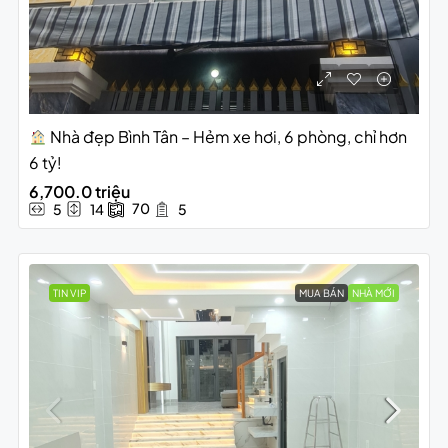
Nhà đẹp Bình Tân – Hẻm xe hơi, 6 phòng, chỉ hơn
6 tỷ!
6,700.0 triệu
70
5
14
5
TIN VIP
MUA BÁN
NHÀ MỚI