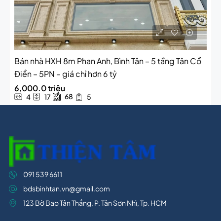
Bán nhà HXH 8m Phan Anh, Bình Tân – 5 tầng Tân Cổ
Điển – 5PN – giá chỉ hơn 6 tỷ
6,000.0 triệu
68
4
17
5
091 539 6611
bdsbinhtan.vn@gmail.com
123 Bờ Bao Tân Thắng, P. Tân Sơn Nhì, Tp. HCM