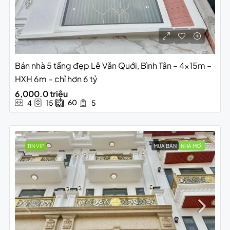
Bán nhà 5 tầng đẹp Lê Văn Quới, Bình Tân – 4x15m –
HXH 6m – chỉ hơn 6 tỷ
6,000.0 triệu
60
4
15
5
TIN VIP
MUA BÁN
NHÀ MỚI