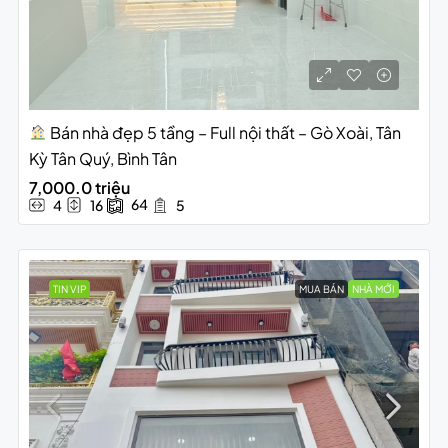
Bán nhà đẹp 5 tầng – Full nội thất – Gò Xoài, Tân
Kỳ Tân Quý, Bình Tân
7,000.0 triệu
64
4
16
5
TIN VIP
MUA BÁN
NHÀ MỚI