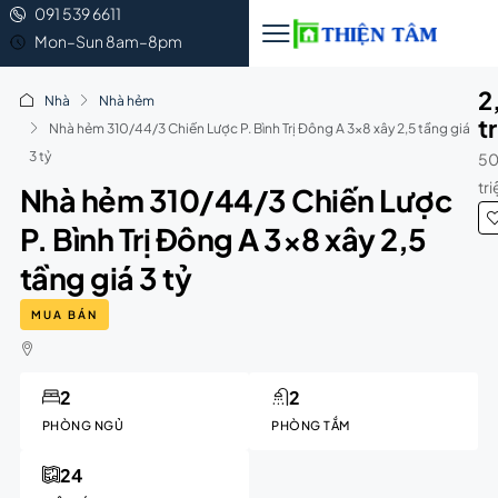
091 539 6611
Mon–Sun 8am–8pm
2
Nhà
Nhà hẻm
t
Nhà hẻm 310/44/3 Chiến Lược P. Bình Trị Đông A 3×8 xây 2,5 tầng giá
3 tỷ
50
tr
Nhà hẻm 310/44/3 Chiến Lược
P. Bình Trị Đông A 3×8 xây 2,5
tầng giá 3 tỷ
MUA BÁN
2
2
PHÒNG NGỦ
PHÒNG TẮM
24