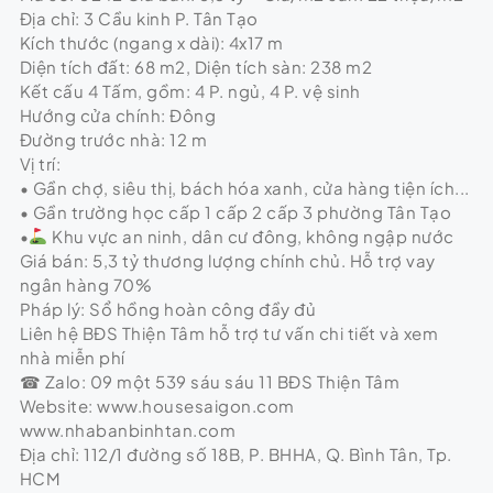
Địa chỉ: 3 Cầu kinh P. Tân Tạo
Kích thước (ngang x dài): 4x17 m
Diện tích đất: 68 m2, Diện tích sàn: 238 m2
Kết cấu 4 Tấm, gồm: 4 P. ngủ, 4 P. vệ sinh
Hướng cửa chính: Đông
Đường trước nhà: 12 m
Vị trí:
• Gần chợ, siêu thị, bách hóa xanh, cửa hàng tiện ích...
• Gần trường học cấp 1 cấp 2 cấp 3 phường Tân Tạo
•
Khu vực an ninh, dân cư đông, không ngập nước
Giá bán: 5,3 tỷ thương lượng chính chủ. Hỗ trợ vay
ngân hàng 70%
Pháp lý: Sổ hồng hoàn công đầy đủ
Liên hệ BĐS Thiện Tâm hỗ trợ tư vấn chi tiết và xem
nhà miễn phí
☎ Zalo: 09 một 539 sáu sáu 11 BĐS Thiện Tâm
Website: www.housesaigon.com
www.nhabanbinhtan.com
Địa chỉ: 112/1 đường số 18B, P. BHHA, Q. Bình Tân, Tp.
HCM