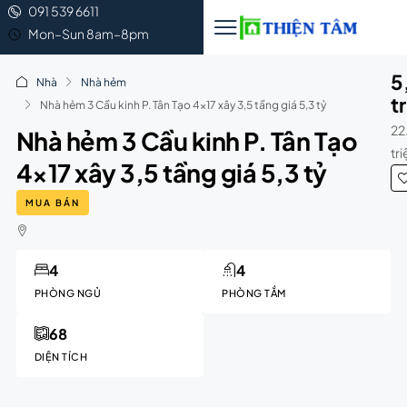
091 539 6611
Mon–Sun 8am–8pm
5
Nhà
Nhà hẻm
t
Nhà hẻm 3 Cầu kinh P. Tân Tạo 4×17 xây 3,5 tầng giá 5,3 tỷ
22
Nhà hẻm 3 Cầu kinh P. Tân Tạo
tr
4×17 xây 3,5 tầng giá 5,3 tỷ
MUA BÁN
4
4
PHÒNG NGỦ
PHÒNG TẮM
68
DIỆN TÍCH