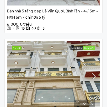
Bán nhà 5 tầng đẹp Lê Văn Quới, Bình Tân – 4x15m –
HXH 6m – chỉ hơn 6 tỷ
6,000.0 triệu
60
4
15
5
TIN VIP
MUA BÁN
NHÀ MỚI