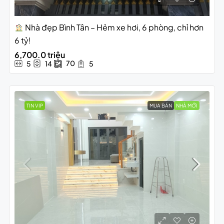
Nhà đẹp Bình Tân – Hẻm xe hơi, 6 phòng, chỉ hơn
6 tỷ!
6,700.0 triệu
70
5
14
5
TIN VIP
MUA BÁN
NHÀ MỚI