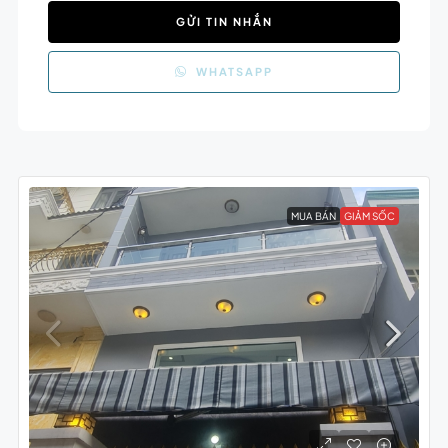
GỬI TIN NHẮN
WHATSAPP
MUA BÁN
GIẢM SỐC