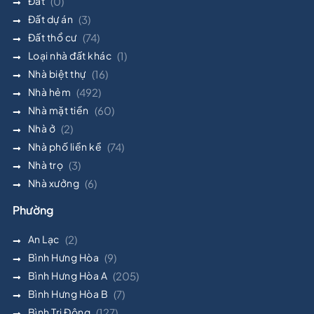
Đất
(0)
Đất dự án
(3)
Đất thổ cư
(74)
Loại nhà đất khác
(1)
Nhà biệt thự
(16)
Nhà hẻm
(492)
Nhà mặt tiền
(60)
Nhà ở
(2)
Nhà phố liền kề
(74)
Nhà trọ
(3)
Nhà xưởng
(6)
Phường
An Lạc
(2)
Bình Hưng Hòa
(9)
Bình Hưng Hòa A
(205)
Bình Hưng Hòa B
(7)
Bình Trị Đông
(127)