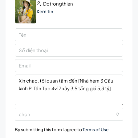
Dotrongthien
Xem tin
chọn
By submitting this form I agree to
Terms of Use