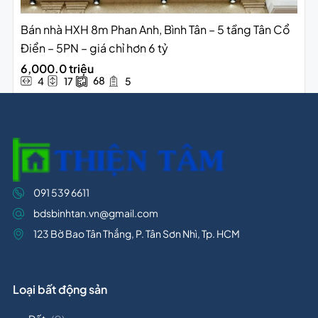
Bán nhà HXH 8m Phan Anh, Bình Tân – 5 tầng Tân Cổ
Điển – 5PN – giá chỉ hơn 6 tỷ
6,000.0 triệu
68
4
17
5
091 539 6611
bdsbinhtan.vn@gmail.com
123 Bờ Bao Tân Thắng, P. Tân Sơn Nhì, Tp. HCM
Loại bất động sản