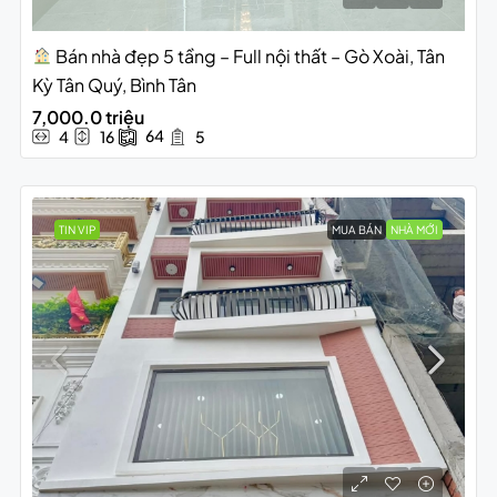
Bán nhà đẹp 5 tầng – Full nội thất – Gò Xoài, Tân
Kỳ Tân Quý, Bình Tân
7,000.0 triệu
64
4
16
5
TIN VIP
MUA BÁN
NHÀ MỚI