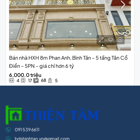
Bán nhà HXH 8m Phan Anh, Bình Tân – 5 tầng Tân Cổ
Điển – 5PN – giá chỉ hơn 6 tỷ
6,000.0 triệu
68
4
17
5
091 539 6611
bdsbinhtan.vn@gmail.com