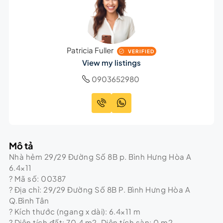
Patricia Fuller
VERIFIED
View my listings
0903652980
Mô tả
Nhà hẻm 29/29 Đường Số 8B p. Bình Hưng Hòa A
6.4×11
? Mã số: 00387
? Địa chỉ: 29/29 Đường Số 8B P. Bình Hưng Hòa A
Q.Bình Tân
? Kích thước (ngang x dài): 6.4×11 m
? Diện tích đất: 70.4 m2, Diện tích sàn: 0 m2