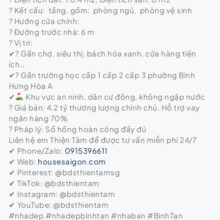
? Kết cấu: tầng, gồm: phòng ngủ, phòng vệ sinh
? Hướng cửa chính:
? Đường trước nhà: 6 m
? Vị trí:
✔? Gần chợ, siêu thị, bách hóa xanh, cửa hàng tiện
ích…
✔? Gần trường học cấp 1 cấp 2 cấp 3 phường Bình
Hưng Hòa A
✔
Khu vực an ninh, dân cư đông, không ngập nước
? Giá bán: 4.2 tỷ thương lượng chính chủ. Hỗ trợ vay
ngân hàng 70%
? Pháp lý: Sổ hồng hoàn công đầy đủ
Liên hệ em Thiện Tâm để được tư vấn miễn phí 24/7
✔ Phone/Zalo:
0915396611
✔ Web:
housesaigon.com
✔ Pinterest: @bdsthientamsg
✔ TikTok: @bdsthientam
✔ Instagram: @bdsthientam
✔ YouTube: @bdsthientam
#nhadep #nhadepbinhtan #nhaban #BinhTan