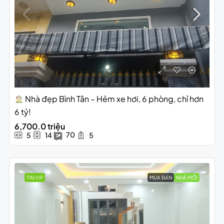
Nhà đẹp Bình Tân – Hẻm xe hơi, 6 phòng, chỉ hơn
6 tỷ!
6,700.0 triệu
70
5
14
5
TIN VIP
MUA BÁN
NHÀ MỚI