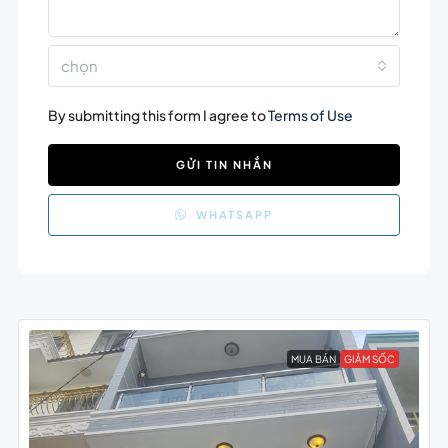
chọn
By submitting this form I agree to
Terms of Use
GỬI TIN NHẮN
WHATSAPP
MUA BÁN
GIẢM SỐC