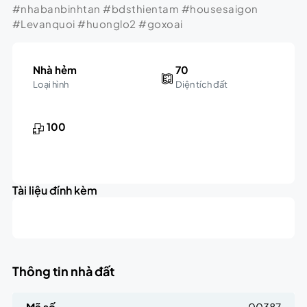
#nhabanbinhtan #bdsthientam #housesaigon
#Levanquoi #huonglo2 #goxoai
Nhà hẻm
70
Loại hình
Diện tích đất
100
Leaflet
|
©
OpenStreetMap
contributors
4.2K
+
triệu
Tài liệu đính kèm
−
Thông tin nhà đất
Mã số
00387