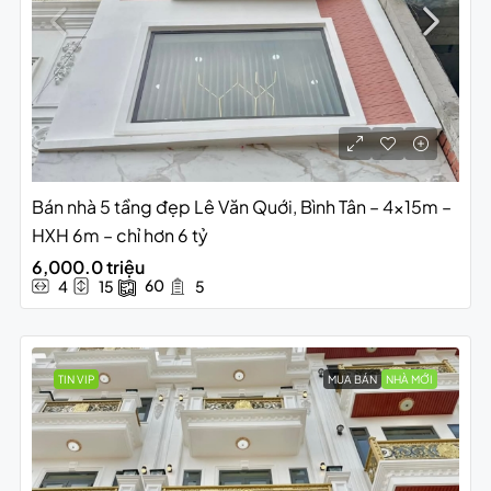
Bán nhà 5 tầng đẹp Lê Văn Quới, Bình Tân – 4x15m –
HXH 6m – chỉ hơn 6 tỷ
6,000.0 triệu
60
4
15
5
TIN VIP
MUA BÁN
NHÀ MỚI