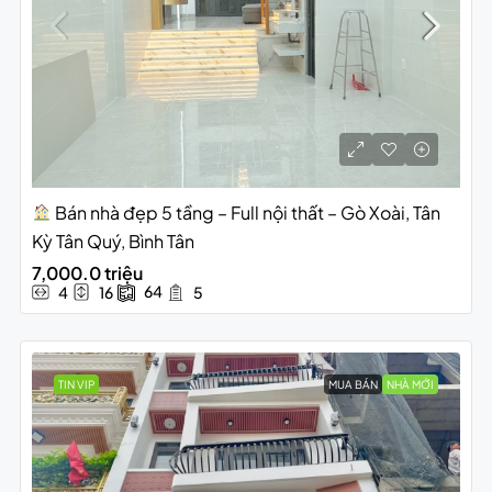
Bán nhà đẹp 5 tầng – Full nội thất – Gò Xoài, Tân
Kỳ Tân Quý, Bình Tân
7,000.0 triệu
64
4
16
5
TIN VIP
MUA BÁN
NHÀ MỚI