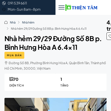
091 539 6611
Mon–Sun 8am–8pm
4
Nhà
Nhà hẻm
t
Nhà hẻm 29/29 Đường Số 8B p. Bình Hưng Hòa A 6.4×11
Nhà hẻm 29/29 Đường Số 8B p.
Bình Hưng Hòa A 6.4×11
MUA BÁN
Đường Số 8B, Phường Bình Hưng Hòa A, Quận Bình Tân, Thành phố
Hồ Chí Minh, 30000, Việt Nam
70
1
DIỆN TÍCH
TẦNG