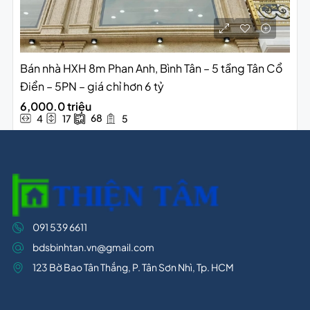
Bán nhà HXH 8m Phan Anh, Bình Tân – 5 tầng Tân Cổ
Điển – 5PN – giá chỉ hơn 6 tỷ
6,000.0 triệu
68
4
17
5
091 539 6611
bdsbinhtan.vn@gmail.com
123 Bờ Bao Tân Thắng, P. Tân Sơn Nhì, Tp. HCM