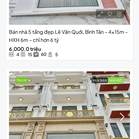
Bán nhà 5 tầng đẹp Lê Văn Quới, Bình Tân – 4x15m –
HXH 6m – chỉ hơn 6 tỷ
6,000.0 triệu
60
4
15
5
TIN VIP
MUA BÁN
NHÀ MỚI