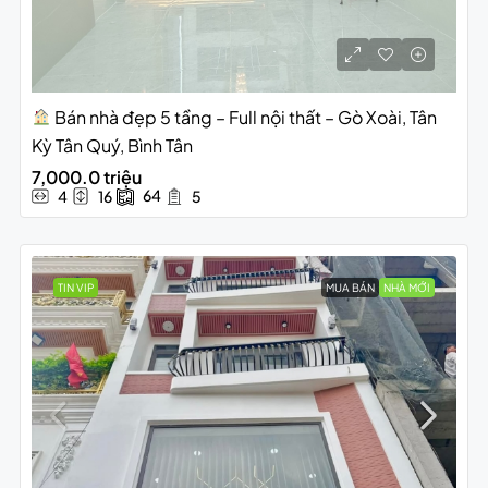
Bán nhà đẹp 5 tầng – Full nội thất – Gò Xoài, Tân
Kỳ Tân Quý, Bình Tân
7,000.0 triệu
64
4
16
5
TIN VIP
MUA BÁN
NHÀ MỚI