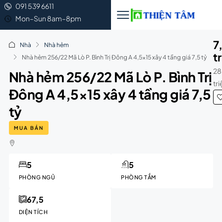
091 539 6611
Mon–Sun 8am–8pm
7
Nhà
Nhà hẻm
t
Nhà hẻm 256/22 Mã Lò P. Bình Trị Đông A 4,5×15 xây 4 tầng giá 7,5 tỷ
28
Nhà hẻm 256/22 Mã Lò P. Bình Trị
tr
Đông A 4,5×15 xây 4 tầng giá 7,5
tỷ
MUA BÁN
5
5
PHÒNG NGỦ
PHÒNG TẮM
67,5
DIỆN TÍCH