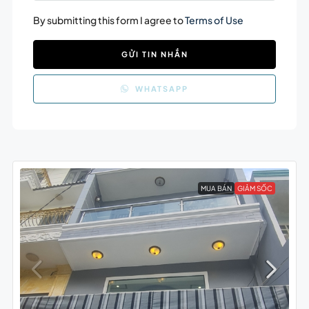
By submitting this form I agree to
Terms of Use
GỬI TIN NHẮN
WHATSAPP
MUA BÁN
GIẢM SỐC