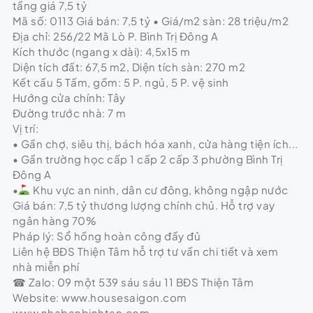
tầng giá 7,5 tỷ
Mã số: 0113 Giá bán: 7,5 tỷ • Giá/m2 sàn: 28 triệu/m2
Địa chỉ: 256/22 Mã Lò P. Bình Trị Đông A
Kích thước (ngang x dài): 4,5x15 m
Diện tích đất: 67,5 m2, Diện tích sàn: 270 m2
Kết cấu 5 Tấm, gồm: 5 P. ngủ, 5 P. vệ sinh
Hướng cửa chính: Tây
Đường trước nhà: 7 m
Vị trí:
• Gần chợ, siêu thị, bách hóa xanh, cửa hàng tiện ích...
• Gần trường học cấp 1 cấp 2 cấp 3 phường Bình Trị
Đông A
•
Khu vực an ninh, dân cư đông, không ngập nước
Giá bán: 7,5 tỷ thương lượng chính chủ. Hỗ trợ vay
ngân hàng 70%
Pháp lý: Sổ hồng hoàn công đầy đủ
Liên hệ BĐS Thiện Tâm hỗ trợ tư vấn chi tiết và xem
nhà miễn phí
☎ Zalo: 09 một 539 sáu sáu 11 BĐS Thiện Tâm
Website: www.housesaigon.com
www.nhabanbinhtan.com