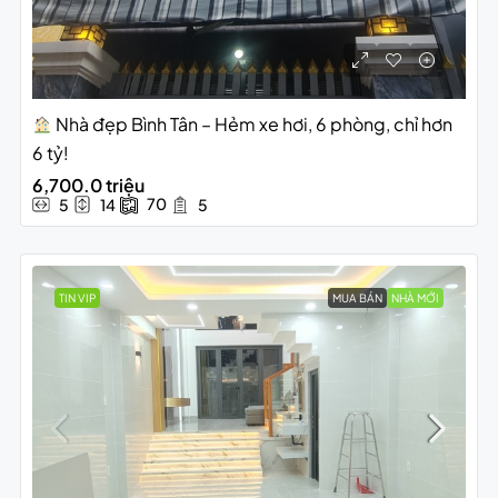
Nhà đẹp Bình Tân – Hẻm xe hơi, 6 phòng, chỉ hơn
6 tỷ!
6,700.0 triệu
70
5
14
5
TIN VIP
MUA BÁN
NHÀ MỚI