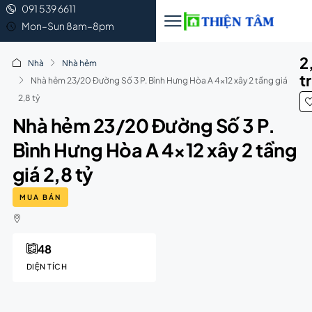
091 539 6611
Mon–Sun 8am–8pm
2
Nhà
Nhà hẻm
t
Nhà hẻm 23/20 Đường Số 3 P. Bình Hưng Hòa A 4×12 xây 2 tầng giá
2,8 tỷ
Nhà hẻm 23/20 Đường Số 3 P.
Bình Hưng Hòa A 4×12 xây 2 tầng
giá 2,8 tỷ
MUA BÁN
48
DIỆN TÍCH