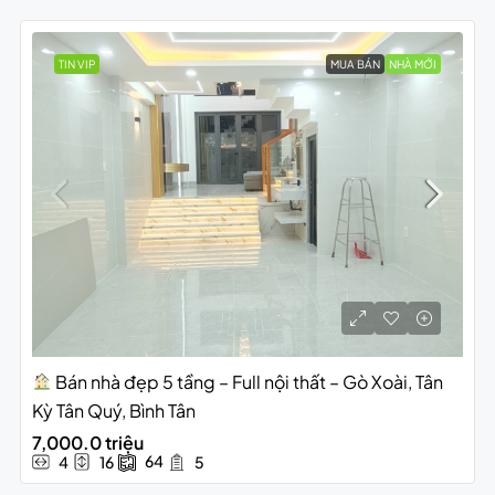
TIN VIP
MUA BÁN
NHÀ MỚI
Bán nhà đẹp 5 tầng – Full nội thất – Gò Xoài, Tân
Kỳ Tân Quý, Bình Tân
7,000.0 triệu
64
4
16
5