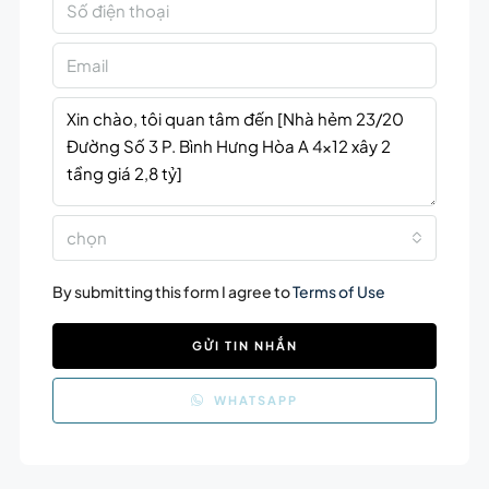
chọn
By submitting this form I agree to
Terms of Use
GỬI TIN NHẮN
WHATSAPP