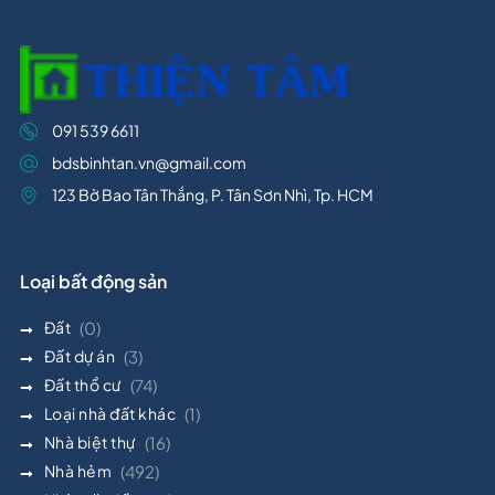
091 539 6611
bdsbinhtan.vn@gmail.com
123 Bờ Bao Tân Thắng, P. Tân Sơn Nhì, Tp. HCM
Loại bất động sản
Đất
(0)
Đất dự án
(3)
Đất thổ cư
(74)
Loại nhà đất khác
(1)
Nhà biệt thự
(16)
Nhà hẻm
(492)