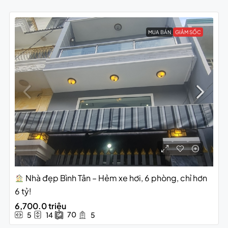
MUA BÁN
GIẢM SỐC
Nhà đẹp Bình Tân – Hẻm xe hơi, 6 phòng, chỉ hơn
6 tỷ!
6,700.0 triệu
70
5
14
5