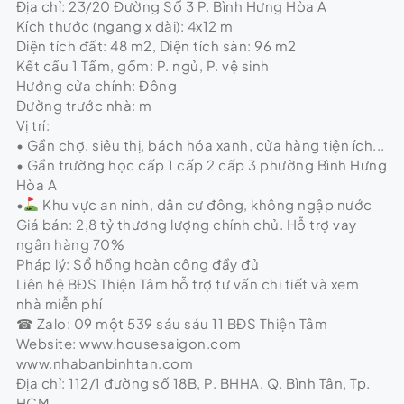
Địa chỉ: 23/20 Đường Số 3 P. Bình Hưng Hòa A
Kích thước (ngang x dài): 4x12 m
Diện tích đất: 48 m2, Diện tích sàn: 96 m2
Kết cấu 1 Tấm, gồm: P. ngủ, P. vệ sinh
Hướng cửa chính: Đông
Đường trước nhà: m
Vị trí:
• Gần chợ, siêu thị, bách hóa xanh, cửa hàng tiện ích...
• Gần trường học cấp 1 cấp 2 cấp 3 phường Bình Hưng
Hòa A
•
Khu vực an ninh, dân cư đông, không ngập nước
Giá bán: 2,8 tỷ thương lượng chính chủ. Hỗ trợ vay
ngân hàng 70%
Pháp lý: Sổ hồng hoàn công đầy đủ
Liên hệ BĐS Thiện Tâm hỗ trợ tư vấn chi tiết và xem
nhà miễn phí
☎ Zalo: 09 một 539 sáu sáu 11 BĐS Thiện Tâm
Website: www.housesaigon.com
www.nhabanbinhtan.com
Địa chỉ: 112/1 đường số 18B, P. BHHA, Q. Bình Tân, Tp.
HCM