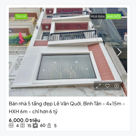
TIN VIP
MUA BÁN
NHÀ MỚI
Bán nhà 5 tầng đẹp Lê Văn Quới, Bình Tân – 4x15m –
HXH 6m – chỉ hơn 6 tỷ
6,000.0 triệu
60
4
15
5