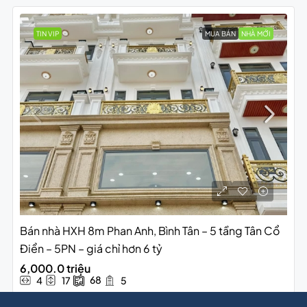
TIN VIP
MUA BÁN
NHÀ MỚI
Bán nhà HXH 8m Phan Anh, Bình Tân – 5 tầng Tân Cổ
Điển – 5PN – giá chỉ hơn 6 tỷ
6,000.0 triệu
68
4
17
5