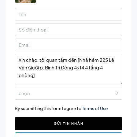
chọn
By submitting this form I agree to
Terms of Use
GỬI TIN NHẮN