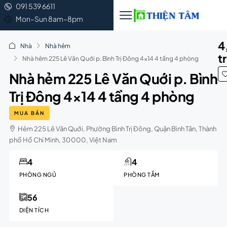
091 539 6611
Mon–Sun 8am–8pm
4
Nhà
Nhà hẻm
t
Nhà hẻm 225 Lê Văn Quới p. Bình Trị Đông 4×14 4 tầng 4 phòng
Nhà hẻm 225 Lê Văn Quới p. Bình
Trị Đông 4×14 4 tầng 4 phòng
MUA BÁN
Hẻm 225 Lê Văn Quới, Phường Bình Trị Đông, Quận Bình Tân, Thành
phố Hồ Chí Minh, 30000, Việt Nam
4
4
PHÒNG NGỦ
PHÒNG TẮM
56
DIỆN TÍCH