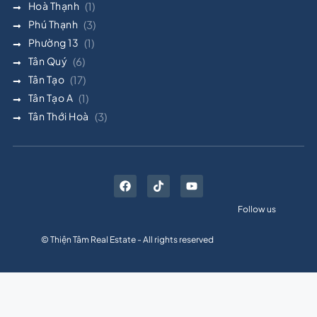
Hoà Thạnh
(1)
Phú Thạnh
(3)
Phường 13
(1)
Tân Quý
(6)
Tân Tạo
(17)
Tân Tạo A
(1)
Tân Thới Hoà
(3)
Follow us
© Thiện Tâm Real Estate - All rights reserved