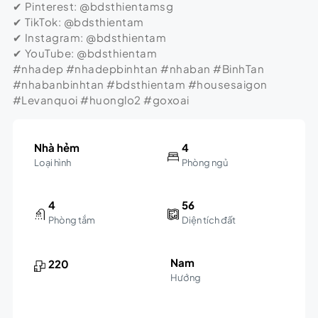
✔ Pinterest: @bdsthientamsg
✔ TikTok: @bdsthientam
✔ Instagram: @bdsthientam
✔ YouTube: @bdsthientam
#nhadep #nhadepbinhtan #nhaban #BinhTan
#nhabanbinhtan #bdsthientam #housesaigon
#Levanquoi #huonglo2 #goxoai
Nhà hẻm
4
Loại hình
Phòng ngủ
4
56
Phòng tắm
Diện tích đất
Nam
220
Hướng
Leaflet
|
©
OpenStreetMap
contributors