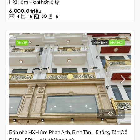
HXH 6m – chỉ hơn 6 tỷ
6,000.0 triệu
60
4
15
5
TIN VIP
MUA BÁN
NHÀ MỚI
Bán nhà HXH 8m Phan Anh, Bình Tân – 5 tầng Tân Cổ