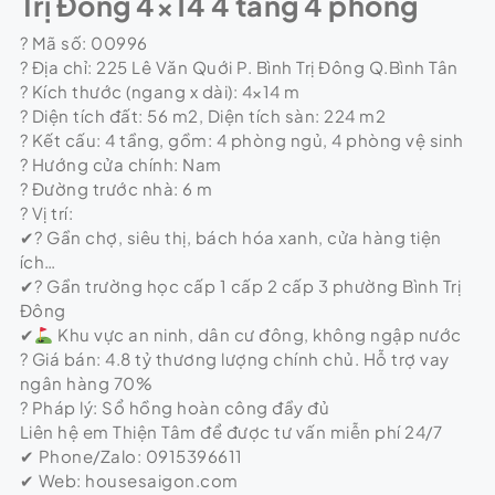
Trị Đông 4×14 4 tầng 4 phòng
? Mã số: 00996
? Địa chỉ: 225 Lê Văn Quới P. Bình Trị Đông Q.Bình Tân
? Kích thước (ngang x dài): 4×14 m
? Diện tích đất: 56 m2, Diện tích sàn: 224 m2
? Kết cấu: 4 tầng, gồm: 4 phòng ngủ, 4 phòng vệ sinh
? Hướng cửa chính: Nam
? Đường trước nhà: 6 m
? Vị trí:
✔? Gần chợ, siêu thị, bách hóa xanh, cửa hàng tiện
ích…
✔? Gần trường học cấp 1 cấp 2 cấp 3 phường Bình Trị
Đông
✔
Khu vực an ninh, dân cư đông, không ngập nước
? Giá bán: 4.8 tỷ thương lượng chính chủ. Hỗ trợ vay
ngân hàng 70%
? Pháp lý: Sổ hồng hoàn công đầy đủ
Liên hệ em Thiện Tâm để được tư vấn miễn phí 24/7
✔ Phone/Zalo: 0915396611
✔ Web: housesaigon.com