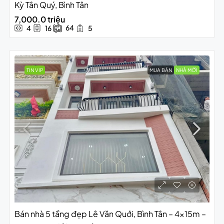
Kỳ Tân Quý, Bình Tân
7,000.0 triệu
64
4
16
5
TIN VIP
MUA BÁN
NHÀ MỚI
Bán nhà 5 tầng đẹp Lê Văn Quới, Bình Tân – 4x15m –