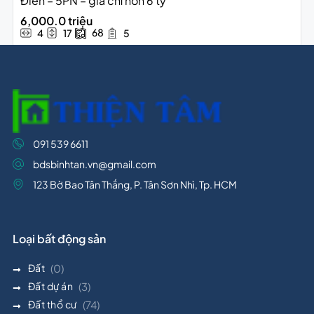
Điển – 5PN – giá chỉ hơn 6 tỷ
6,000.0 triệu
68
4
17
5
091 539 6611
bdsbinhtan.vn@gmail.com
123 Bờ Bao Tân Thắng, P. Tân Sơn Nhì, Tp. HCM
Loại bất động sản
Đất
(0)
Đất dự án
(3)
Đất thổ cư
(74)