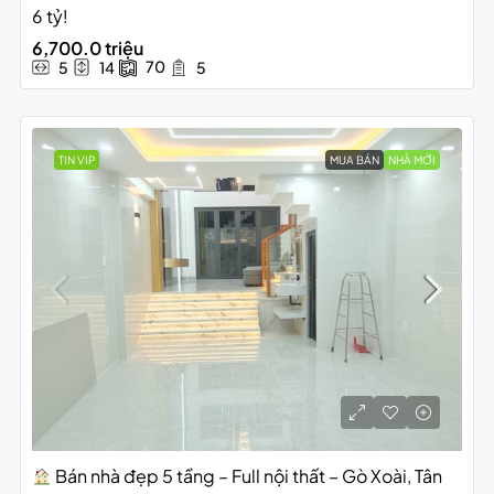
6 tỷ!
6,700.0 triệu
70
5
14
5
TIN VIP
MUA BÁN
NHÀ MỚI
Bán nhà đẹp 5 tầng – Full nội thất – Gò Xoài, Tân