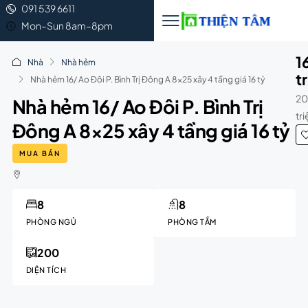
091 539 6611
Mon–Sun 8am–8pm
1
Nhà
Nhà hẻm
t
Nhà hẻm 16/ Ao Đôi P. Bình Trị Đông A 8×25 xây 4 tầng giá 16 tỷ
20
Nhà hẻm 16/ Ao Đôi P. Bình Trị
tr
Đông A 8×25 xây 4 tầng giá 16 tỷ
MUA BÁN
8
8
PHÒNG NGỦ
PHÒNG TẮM
200
DIỆN TÍCH