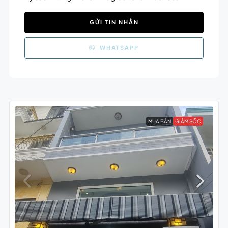
GỬI TIN NHẮN
WHATSAPP
MUA BÁN
GIẢM SỐC