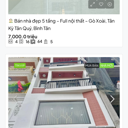
Bán nhà đẹp 5 tầng – Full nội thất – Gò Xoài, Tân
Kỳ Tân Quý, Bình Tân
7,000.0 triệu
64
4
16
5
TIN VIP
MUA BÁN
NHÀ MỚI