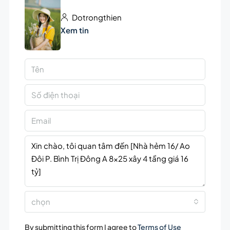
Dotrongthien
Xem tin
chọn
By submitting this form I agree to
Terms of Use