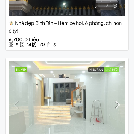
Nhà đẹp Bình Tân – Hẻm xe hơi, 6 phòng, chỉ hơn
6 tỷ!
6,700.0 triệu
70
5
14
5
TIN VIP
MUA BÁN
NHÀ MỚI