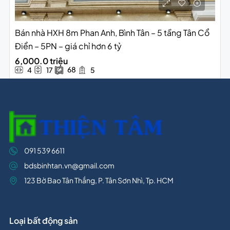
Bán nhà HXH 8m Phan Anh, Bình Tân – 5 tầng Tân Cổ
Điển – 5PN – giá chỉ hơn 6 tỷ
6,000.0 triệu
68
4
17
5
091 539 6611
bdsbinhtan.vn@gmail.com
123 Bờ Bao Tân Thắng, P. Tân Sơn Nhì, Tp. HCM
Loại bất động sản