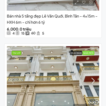
Bán nhà 5 tầng đẹp Lê Văn Quới, Bình Tân – 4x15m –
HXH 6m – chỉ hơn 6 tỷ
6,000.0 triệu
60
4
15
5
TIN VIP
MUA BÁN
NHÀ MỚI