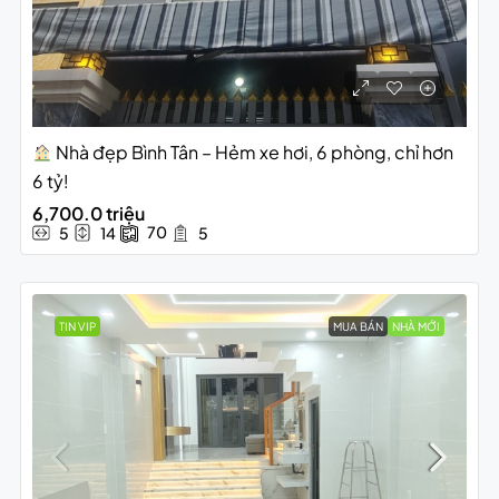
Nhà đẹp Bình Tân – Hẻm xe hơi, 6 phòng, chỉ hơn
6 tỷ!
6,700.0 triệu
70
5
14
5
TIN VIP
MUA BÁN
NHÀ MỚI