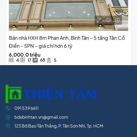
Bán nhà HXH 8m Phan Anh, Bình Tân – 5 tầng Tân Cổ
Điển – 5PN – giá chỉ hơn 6 tỷ
6,000.0 triệu
68
4
17
5
091 539 6611
bdsbinhtan.vn@gmail.com
123 Bờ Bao Tân Thắng, P. Tân Sơn Nhì, Tp. HCM