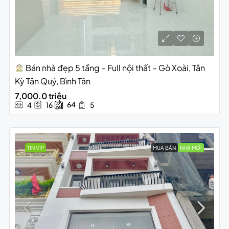
Bán nhà đẹp 5 tầng – Full nội thất – Gò Xoài, Tân
Kỳ Tân Quý, Bình Tân
7,000.0 triệu
64
4
16
5
TIN VIP
MUA BÁN
NHÀ MỚI