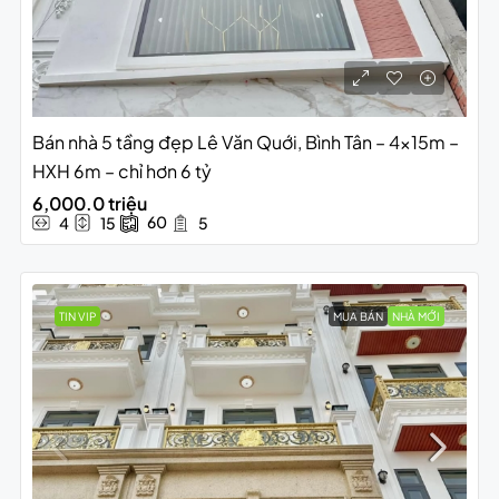
Bán nhà 5 tầng đẹp Lê Văn Quới, Bình Tân – 4x15m –
HXH 6m – chỉ hơn 6 tỷ
6,000.0 triệu
60
4
15
5
TIN VIP
MUA BÁN
NHÀ MỚI