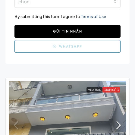
chọn
By submitting this form I agree to
Terms of Use
GỬI TIN NHẮN
WHATSAPP
MUA BÁN
GIẢM SỐC