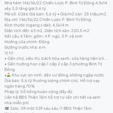
Nhà hẻm 146/36/22 Chiến Lược P. Bình Trị Đông 4,5x14
xây 3,5 tầng giá 5,6 tỷ
Mã số: 0266 Giá bán: 5,6 tỷ • Giá/m2 sàn: 25 triệu/m2
Địa chỉ: 146/36/22 Chiến Lược P. Bình Trị Đông
Kích thước (ngang x dài): 4,5x14 m
Diện tích đất: 63 m2, Diện tích sàn: 220,5 m2
Kết cấu 4 Tấm, gồm: 4 P. ngủ, 5 P. vệ sinh
Hướng cửa chính: Đông
Đường trước nhà: 6 m
Vị trí:
• Gần chợ, siêu thị, bách hóa xanh, cửa hàng tiện ích...
• Gần trường học cấp 1 cấp 2 cấp 3 phường Bình Trị
Đông
•
Khu vực an ninh, dân cư đông, không ngập nước
Giá bán: 5,6 tỷ thương lượng chính chủ. Hỗ trợ vay
ngân hàng 70%
Pháp lý: Sổ hồng hoàn công đầy đủ
Liên hệ BĐS Thiện Tâm hỗ trợ tư vấn chi tiết và xem
nhà miễn phí
☎ Zalo: 09 một 539 sáu sáu 11 BĐS Thiện Tâm