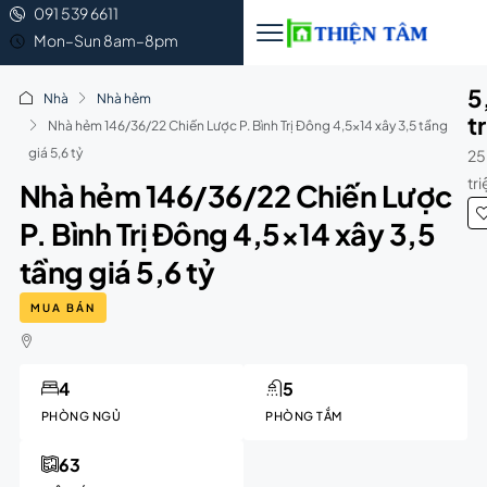
091 539 6611
Mon–Sun 8am–8pm
5
Nhà
Nhà hẻm
t
Nhà hẻm 146/36/22 Chiến Lược P. Bình Trị Đông 4,5×14 xây 3,5 tầng
giá 5,6 tỷ
25
tr
Nhà hẻm 146/36/22 Chiến Lược
P. Bình Trị Đông 4,5×14 xây 3,5
tầng giá 5,6 tỷ
MUA BÁN
4
5
PHÒNG NGỦ
PHÒNG TẮM
63