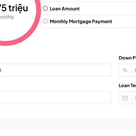
5 triệu
Loan Amount
onthly
Monthly Mortgage Payment
Down P
%
Loan Te