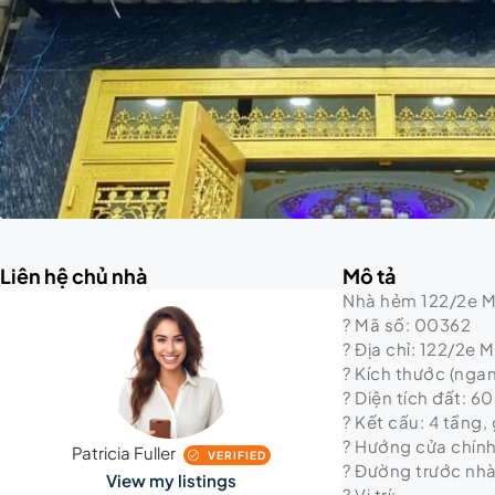
Liên hệ chủ nhà
Mô tả
Nhà hẻm 122/2e Mi
? Mã số: 00362
? Địa chỉ: 122/2e 
? Kích thước (ngan
? Diện tích đất: 6
? Kết cấu: 4 tầng
? Hướng cửa chín
Patricia Fuller
VERIFIED
? Đường trước nhà
View my listings
? Vị trí: