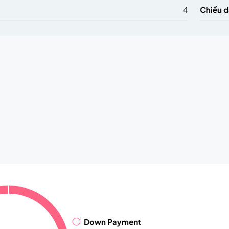
4
Chiều d
Down Payment