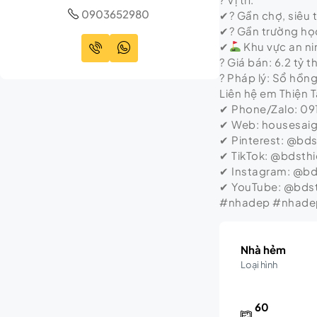
0903652980
✔? Gần chợ, siêu t
✔? Gần trường họ
✔
Khu vực an ni
? Giá bán: 6.2 tỷ
? Pháp lý: Sổ hồn
Liên hệ em Thiện 
✔ Phone/Zalo: 09
✔ Web: housesai
✔ Pinterest: @bd
✔ TikTok: @bdsth
✔ Instagram: @b
✔ YouTube: @bds
#nhadep #nhadep
Nhà hẻm
Loại hình
60