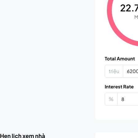
22.7
M
Total Amount
triệu
Interest Rate
%
Hẹn lịch xem nhà