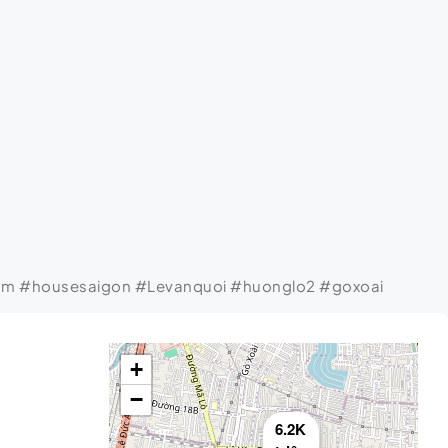
am #housesaigon #Levanquoi #huonglo2 #goxoai
+
−
6.2K