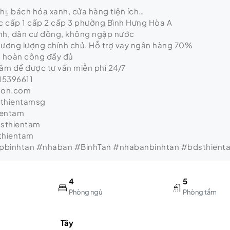
hị, bách hóa xanh, cửa hàng tiện ích…
c cấp 1 cấp 2 cấp 3 phường Bình Hưng Hòa A
nh, dân cư đông, không ngập nước
 thương lượng chính chủ. Hỗ trợ vay ngân hàng 70%
g hoàn công đầy đủ
Tâm để được tư vấn miễn phí 24/7
15396611
gon.com
sthientamsg
ientam
dsthientam
thientam
binhtan #nhaban #BinhTan #nhabanbinhtan #bdsthient
4
5
Phòng ngủ
Phòng tắm
Tây