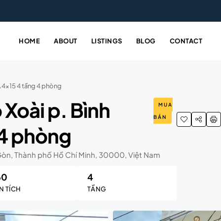
HOME
ABOUT
LISTINGS
BLOG
CONTACT
 4×15 4 tầng 4 phòng
Xoài p. Bình
MUA
BÁN
 4 phòng
 Gòn, Thành phố Hồ Chí Minh, 30000, Việt Nam
60
4
N TÍCH
TẦNG