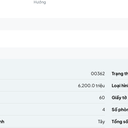
Hướng
m
00362
Trạng t
6,200.0 triệu
Loại hìn
60
Giấy tờ
4
Số phò
nh
Tây
Tổng số