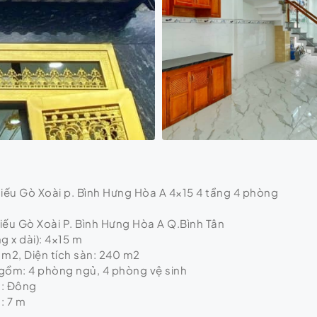
ếu Gò Xoài p. Bình Hưng Hòa A 4×15 4 tầng 4 phòng
Miếu Gò Xoài P. Bình Hưng Hòa A Q.Bình Tân
g x dài): 4×15 m
0 m2, Diện tích sàn: 240 m2
, gồm: 4 phòng ngủ, 4 phòng vệ sinh
h: Đông
: 7 m