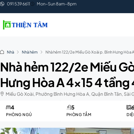
091 539 6611
Mon–Sun 8am–8pm
Nhà
Nhà hẻm
Nhà hẻm 122/2e Miếu Gò Xoài p. Bình Hưng Hòa A
Nhà hẻm 122/2e Miếu Gò 
Hưng Hòa A 4×15 4 tầng
Miếu Gò Xoài, Phường Bình Hưng Hòa A, Quận Bình Tân, Sài
4
5
PHÒNG NGỦ
PHÒNG TẮM
DIỆ