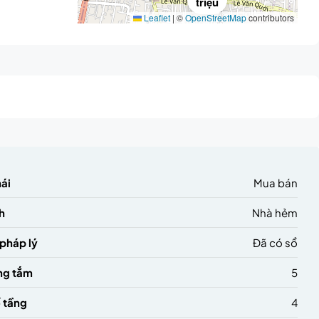
triệu
Leaflet
|
©
OpenStreetMap
contributors
hái
Mua bán
h
Nhà hẻm
 pháp lý
Đã có sổ
ng tắm
5
 tầng
4