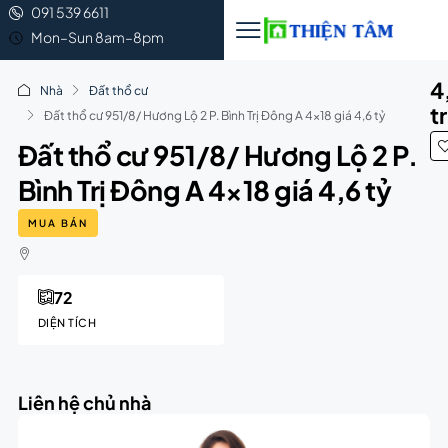
091 539 6611
Mon–Sun 8am–8pm
4
Nhà
Đất thổ cư
t
Đất thổ cư 951/8/ Hương Lộ 2 P. Bình Trị Đông A 4×18 giá 4,6 tỷ
Đất thổ cư 951/8/ Hương Lộ 2 P.
Bình Trị Đông A 4×18 giá 4,6 tỷ
MUA BÁN
72
DIỆN TÍCH
Liên hệ chủ nhà