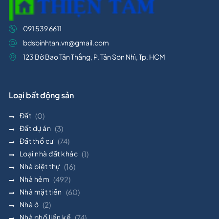
091 539 6611
bdsbinhtan.vn@gmail.com
123 Bờ Bao Tân Thắng, P. Tân Sơn Nhì, Tp. HCM
Loại bất động sản
Đất
(0)
Đất dự án
(3)
Đất thổ cư
(74)
Loại nhà đất khác
(1)
Nhà biệt thự
(16)
Nhà hẻm
(492)
Nhà mặt tiền
(60)
Nhà ở
(2)
Nhà phố liền kề
(74)