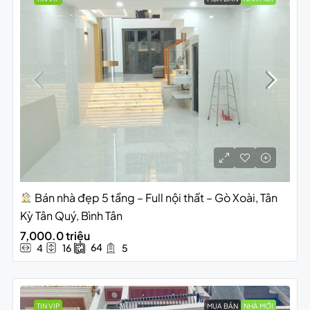
Bán nhà đẹp 5 tầng – Full nội thất – Gò Xoài, Tân
Kỳ Tân Quý, Bình Tân
7,000.0 triệu
64
4
16
5
TIN VIP
MUA BÁN
NHÀ MỚI