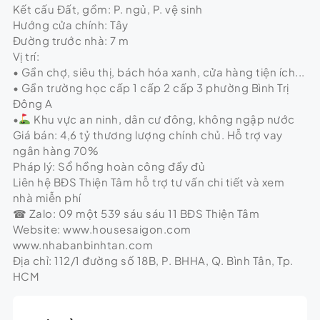
Kết cấu Đất, gồm: P. ngủ, P. vệ sinh
Hướng cửa chính: Tây
Đường trước nhà: 7 m
Vị trí:
• Gần chợ, siêu thị, bách hóa xanh, cửa hàng tiện ích...
• Gần trường học cấp 1 cấp 2 cấp 3 phường Bình Trị
Đông A
•
Khu vực an ninh, dân cư đông, không ngập nước
Giá bán: 4,6 tỷ thương lượng chính chủ. Hỗ trợ vay
ngân hàng 70%
Pháp lý: Sổ hồng hoàn công đầy đủ
Liên hệ BĐS Thiện Tâm hỗ trợ tư vấn chi tiết và xem
nhà miễn phí
☎ Zalo: 09 một 539 sáu sáu 11 BĐS Thiện Tâm
Website: www.housesaigon.com
www.nhabanbinhtan.com
Địa chỉ: 112/1 đường số 18B, P. BHHA, Q. Bình Tân, Tp.
HCM