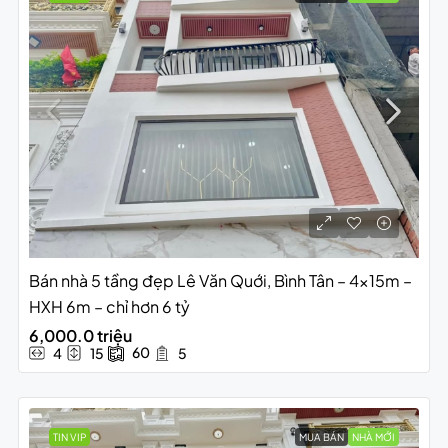
Bán nhà 5 tầng đẹp Lê Văn Quới, Bình Tân – 4x15m –
HXH 6m – chỉ hơn 6 tỷ
6,000.0 triệu
60
4
15
5
TIN VIP
MUA BÁN
NHÀ MỚI