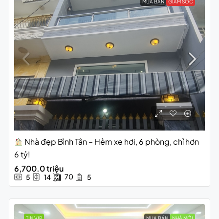
MUA BÁN
GIẢM SỐC
Nhà đẹp Bình Tân – Hẻm xe hơi, 6 phòng, chỉ hơn
6 tỷ!
6,700.0 triệu
70
5
14
5
TIN VIP
MUA BÁN
NHÀ MỚI