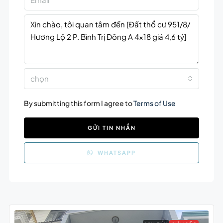
chọn
By submitting this form I agree to
Terms of Use
GỬI TIN NHẮN
WHATSAPP