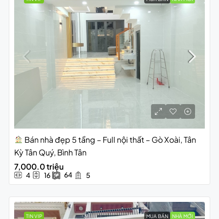
Bán nhà đẹp 5 tầng – Full nội thất – Gò Xoài, Tân
Kỳ Tân Quý, Bình Tân
7,000.0 triệu
64
4
16
5
TIN VIP
MUA BÁN
NHÀ MỚI