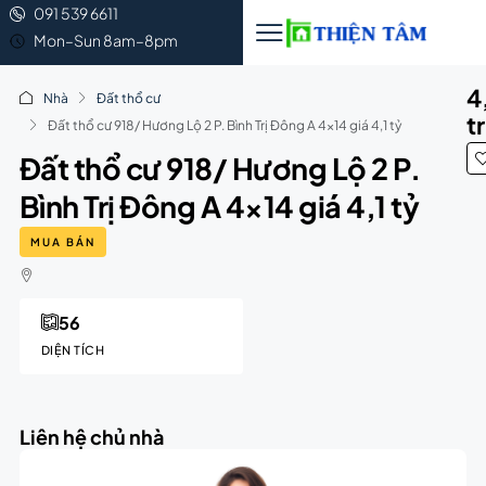
091 539 6611
Mon–Sun 8am–8pm
4
Nhà
Đất thổ cư
t
Đất thổ cư 918/ Hương Lộ 2 P. Bình Trị Đông A 4×14 giá 4,1 tỷ
Đất thổ cư 918/ Hương Lộ 2 P.
Bình Trị Đông A 4×14 giá 4,1 tỷ
MUA BÁN
56
DIỆN TÍCH
Liên hệ chủ nhà