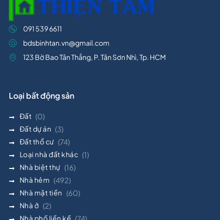
091 539 6611
bdsbinhtan.vn@gmail.com
123 Bờ Bao Tân Thắng, P. Tân Sơn Nhì, Tp. HCM
Loại bất động sản
Đất
(0)
Đất dự án
(3)
Đất thổ cư
(74)
Loại nhà đất khác
(1)
Nhà biệt thự
(16)
Nhà hẻm
(492)
Nhà mặt tiền
(60)
Nhà ở
(2)
Nhà phố liền kề
(74)