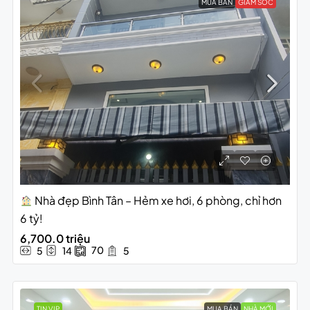
MUA BÁN
GIẢM SỐC
Nhà đẹp Bình Tân – Hẻm xe hơi, 6 phòng, chỉ hơn
6 tỷ!
6,700.0 triệu
70
5
14
5
TIN VIP
MUA BÁN
NHÀ MỚI