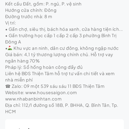
Kết cấu Đất, gồm: P. ngủ, P. vệ sinh
Hướng cửa chính: Đông
Đường trước nhà: 8 m
Vị trí:
• Gần chợ, siêu thị, bách hóa xanh, cửa hàng tiện ích...
• Gần trường học cấp 1 cấp 2 cấp 3 phường Bình Trị
Đông A
•
Khu vực an ninh, dân cư đông, không ngập nước
Giá bán: 4,1 tỷ thương lượng chính chủ. Hỗ trợ vay
ngân hàng 70%
Pháp lý: Sổ hồng hoàn công đầy đủ
Liên hệ BĐS Thiện Tâm hỗ trợ tư vấn chi tiết và xem
nhà miễn phí
☎ Zalo: 09 một 539 sáu sáu 11 BĐS Thiện Tâm
Website: www.housesaigon.com
www.nhabanbinhtan.com
Địa chỉ: 112/1 đường số 18B, P. BHHA, Q. Bình Tân, Tp.
HCM