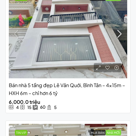
Bán nhà 5 tầng đẹp Lê Văn Quới, Bình Tân – 4x15m –
HXH 6m – chỉ hơn 6 tỷ
6,000.0 triệu
60
4
15
5
TIN VIP
MUA BÁN
NHÀ MỚI