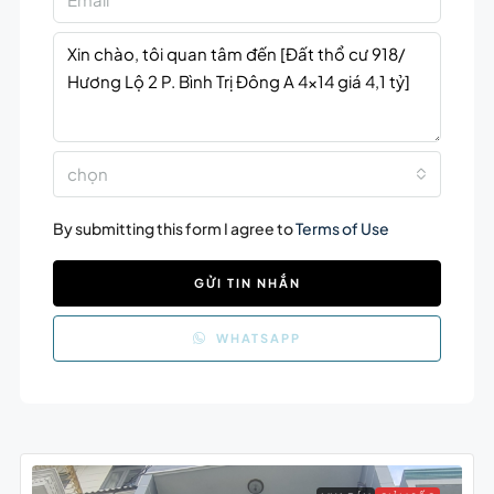
chọn
By submitting this form I agree to
Terms of Use
GỬI TIN NHẮN
WHATSAPP