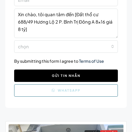
chọn
By submitting this form I agree to
Terms of Use
GỬI TIN NHẮN
WHATSAPP