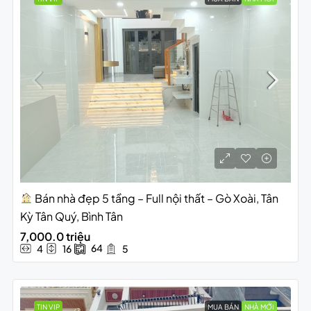
Bán nhà đẹp 5 tầng – Full nội thất – Gò Xoài, Tân
Kỳ Tân Quý, Bình Tân
7,000.0 triệu
64
4
16
5
TIN VIP
MUA BÁN
NHÀ MỚI