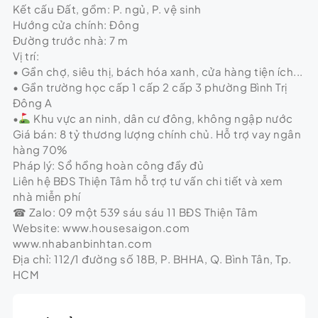
Kết cấu Đất, gồm: P. ngủ, P. vệ sinh
Hướng cửa chính: Đông
Đường trước nhà: 7 m
Vị trí:
• Gần chợ, siêu thị, bách hóa xanh, cửa hàng tiện ích...
• Gần trường học cấp 1 cấp 2 cấp 3 phường Bình Trị
Đông A
•
Khu vực an ninh, dân cư đông, không ngập nước
Giá bán: 8 tỷ thương lượng chính chủ. Hỗ trợ vay ngân
hàng 70%
Pháp lý: Sổ hồng hoàn công đầy đủ
Liên hệ BĐS Thiện Tâm hỗ trợ tư vấn chi tiết và xem
nhà miễn phí
☎ Zalo: 09 một 539 sáu sáu 11 BĐS Thiện Tâm
Website: www.housesaigon.com
www.nhabanbinhtan.com
Địa chỉ: 112/1 đường số 18B, P. BHHA, Q. Bình Tân, Tp.
HCM