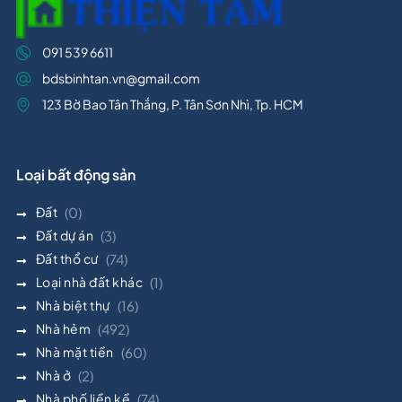
091 539 6611
bdsbinhtan.vn@gmail.com
123 Bờ Bao Tân Thắng, P. Tân Sơn Nhì, Tp. HCM
Loại bất động sản
Đất
(0)
Đất dự án
(3)
Đất thổ cư
(74)
Loại nhà đất khác
(1)
Nhà biệt thự
(16)
Nhà hẻm
(492)
Nhà mặt tiền
(60)
Nhà ở
(2)
Nhà phố liền kề
(74)