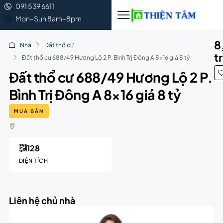
091 539 6611
Mon–Sun 8am–8pm
8
Nhà
Đất thổ cư
t
Đất thổ cư 688/49 Hương Lộ 2 P. Bình Trị Đông A 8×16 giá 8 tỷ
Đất thổ cư 688/49 Hương Lộ 2 P.
Bình Trị Đông A 8×16 giá 8 tỷ
MUA BÁN
128
DIỆN TÍCH
Liên hệ chủ nhà