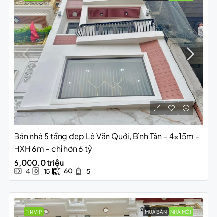
Bán nhà 5 tầng đẹp Lê Văn Quới, Bình Tân – 4x15m –
HXH 6m – chỉ hơn 6 tỷ
6,000.0 triệu
60
4
15
5
TIN VIP
MUA BÁN
NHÀ MỚI