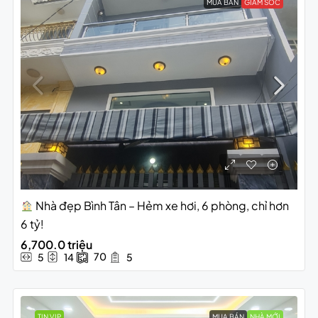
MUA BÁN
GIẢM SỐC
Nhà đẹp Bình Tân – Hẻm xe hơi, 6 phòng, chỉ hơn
6 tỷ!
6,700.0 triệu
70
5
14
5
TIN VIP
MUA BÁN
NHÀ MỚI