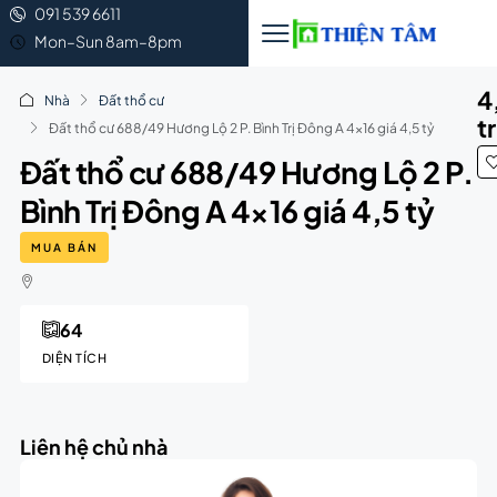
091 539 6611
Mon–Sun 8am–8pm
4
Nhà
Đất thổ cư
t
Đất thổ cư 688/49 Hương Lộ 2 P. Bình Trị Đông A 4×16 giá 4,5 tỷ
Đất thổ cư 688/49 Hương Lộ 2 P.
Bình Trị Đông A 4×16 giá 4,5 tỷ
MUA BÁN
64
DIỆN TÍCH
Liên hệ chủ nhà