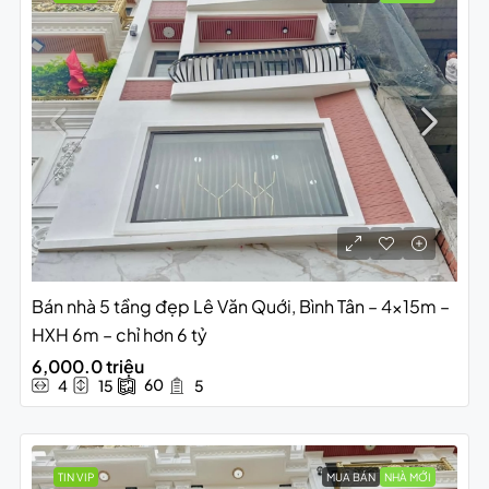
Bán nhà 5 tầng đẹp Lê Văn Quới, Bình Tân – 4x15m –
HXH 6m – chỉ hơn 6 tỷ
6,000.0 triệu
60
4
15
5
TIN VIP
MUA BÁN
NHÀ MỚI