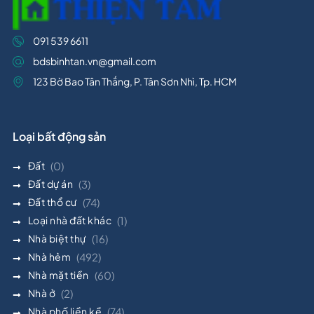
091 539 6611
bdsbinhtan.vn@gmail.com
123 Bờ Bao Tân Thắng, P. Tân Sơn Nhì, Tp. HCM
Loại bất động sản
Đất
(0)
Đất dự án
(3)
Đất thổ cư
(74)
Loại nhà đất khác
(1)
Nhà biệt thự
(16)
Nhà hẻm
(492)
Nhà mặt tiền
(60)
Nhà ở
(2)
Nhà phố liền kề
(74)