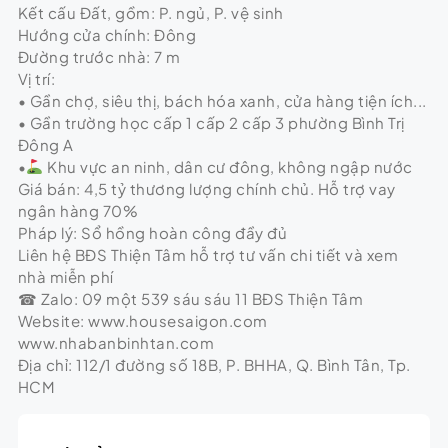
Kết cấu Đất, gồm: P. ngủ, P. vệ sinh
Hướng cửa chính: Đông
Đường trước nhà: 7 m
Vị trí:
• Gần chợ, siêu thị, bách hóa xanh, cửa hàng tiện ích...
• Gần trường học cấp 1 cấp 2 cấp 3 phường Bình Trị
Đông A
•
Khu vực an ninh, dân cư đông, không ngập nước
Giá bán: 4,5 tỷ thương lượng chính chủ. Hỗ trợ vay
ngân hàng 70%
Pháp lý: Sổ hồng hoàn công đầy đủ
Liên hệ BĐS Thiện Tâm hỗ trợ tư vấn chi tiết và xem
nhà miễn phí
☎ Zalo: 09 một 539 sáu sáu 11 BĐS Thiện Tâm
Website: www.housesaigon.com
www.nhabanbinhtan.com
Địa chỉ: 112/1 đường số 18B, P. BHHA, Q. Bình Tân, Tp.
HCM