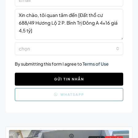
chọn
By submitting this form I agree to
Terms of Use
GỬI TIN NHẮN
WHATSAPP