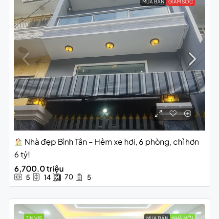
MUA BÁN
GIẢM SỐC
Nhà đẹp Bình Tân – Hẻm xe hơi, 6 phòng, chỉ hơn
6 tỷ!
6,700.0 triệu
70
5
14
5
TIN VIP
MUA BÁN
NHÀ MỚI