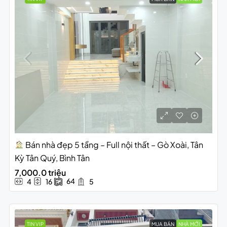
Bán nhà đẹp 5 tầng – Full nội thất – Gò Xoài, Tân
Kỳ Tân Quý, Bình Tân
7,000.0 triệu
64
4
16
5
TIN VIP
MUA BÁN
NHÀ MỚI