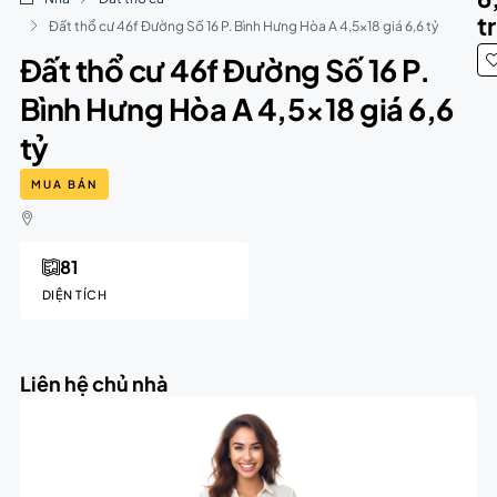
t
Đất thổ cư 46f Đường Số 16 P. Bình Hưng Hòa A 4,5×18 giá 6,6 tỷ
Đất thổ cư 46f Đường Số 16 P.
Bình Hưng Hòa A 4,5×18 giá 6,6
tỷ
MUA BÁN
81
DIỆN TÍCH
Liên hệ chủ nhà