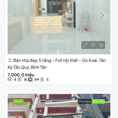
Bán nhà đẹp 5 tầng – Full nội thất – Gò Xoài, Tân
Kỳ Tân Quý, Bình Tân
7,000.0 triệu
64
4
16
5
TIN VIP
MUA BÁN
NHÀ MỚI