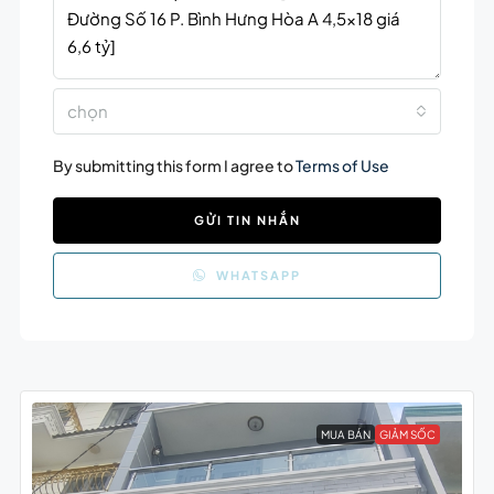
chọn
By submitting this form I agree to
Terms of Use
GỬI TIN NHẮN
WHATSAPP
MUA BÁN
GIẢM SỐC