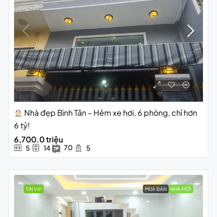
Nhà đẹp Bình Tân – Hẻm xe hơi, 6 phòng, chỉ hơn
6 tỷ!
6,700.0 triệu
70
5
14
5
TIN VIP
MUA BÁN
NHÀ MỚI