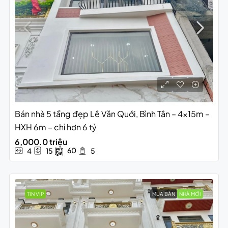
Bán nhà 5 tầng đẹp Lê Văn Quới, Bình Tân – 4x15m –
HXH 6m – chỉ hơn 6 tỷ
6,000.0 triệu
60
4
15
5
TIN VIP
MUA BÁN
NHÀ MỚI