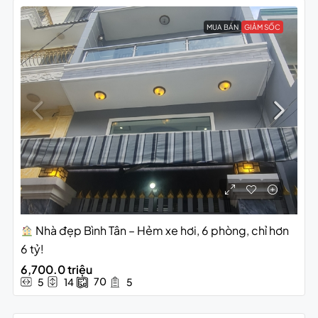
MUA BÁN
GIẢM SỐC
Nhà đẹp Bình Tân – Hẻm xe hơi, 6 phòng, chỉ hơn
6 tỷ!
6,700.0 triệu
70
5
14
5