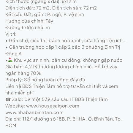
Kích thước (ngang x dài): 6x12 m
Diện tích đất: 72 m2, Diện tích sàn: 72 m2
Kết cấu Đất, gồm: P. ngủ, P. vệ sinh
Hướng cửa chính: Tây
Đường trước nhà: m
Vị trí:
• Gần chợ, siêu thị, bách hóa xanh, cửa hàng tiện ích...
• Gần trường học cấp 1 cấp 2 cấp 3 phường Bình Trị
Đông A
•
Khu vực an ninh, dân cư đông, không ngập nước
Giá bán: 4,2 tỷ thương lượng chính chủ. Hỗ trợ vay
ngân hàng 70%
Pháp lý: Sổ hồng hoàn công đầy đủ
Liên hệ BĐS Thiện Tâm hỗ trợ tư vấn chi tiết và xem
nhà miễn phí
☎ Zalo: 09 một 539 sáu sáu 11 BĐS Thiện Tâm
Website: www.housesaigon.com
www.nhabanbinhtan.com
Địa chỉ: 112/1 đường số 18B, P. BHHA, Q. Bình Tân, Tp.
HCM