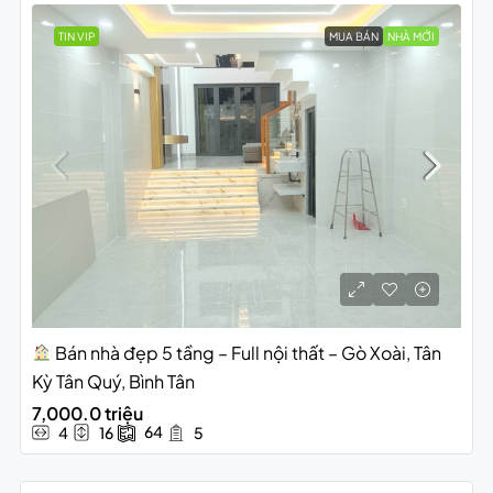
TIN VIP
MUA BÁN
NHÀ MỚI
Bán nhà đẹp 5 tầng – Full nội thất – Gò Xoài, Tân
Kỳ Tân Quý, Bình Tân
7,000.0 triệu
64
4
16
5