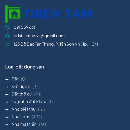
091 539 6611
bdsbinhtan.vn@gmail.com
123 Bờ Bao Tân Thắng, P. Tân Sơn Nhì, Tp. HCM
Loại bất động sản
Đất
(0)
Đất dự án
(3)
Đất thổ cư
(74)
Loại nhà đất khác
(1)
Nhà biệt thự
(16)
Nhà hẻm
(492)
Nhà mặt tiền
(60)