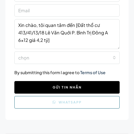
chọn
By submitting this form I agree to
Terms of Use
GỬI TIN NHẮN
WHATSAPP