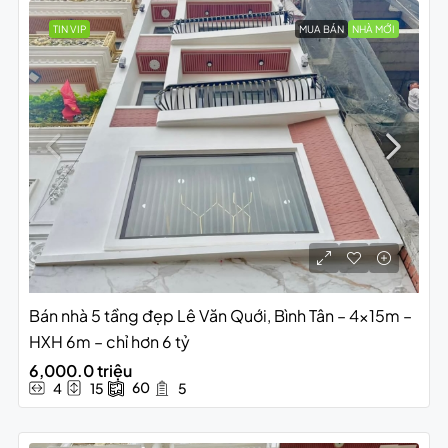
TIN VIP
MUA BÁN
NHÀ MỚI
Bán nhà 5 tầng đẹp Lê Văn Quới, Bình Tân – 4x15m –
HXH 6m – chỉ hơn 6 tỷ
6,000.0 triệu
60
4
15
5