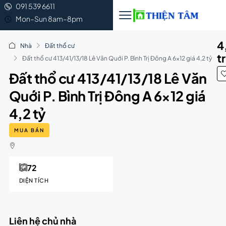
091 539 6611
Mon–Sun 8am–8pm
4
Nhà
Đất thổ cư
t
Đất thổ cư 413/41/13/18 Lê Văn Quới P. Bình Trị Đông A 6×12 giá 4,2 tỷ
Đất thổ cư 413/41/13/18 Lê Văn
Quới P. Bình Trị Đông A 6×12 giá
4,2 tỷ
MUA BÁN
72
DIỆN TÍCH
Liên hệ chủ nhà