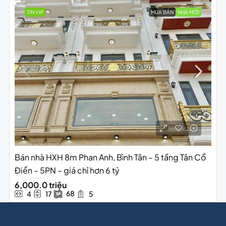
TIN VIP
MUA BÁN
NHÀ MỚI
Bán nhà HXH 8m Phan Anh, Bình Tân – 5 tầng Tân Cổ
Điển – 5PN – giá chỉ hơn 6 tỷ
6,000.0 triệu
68
4
17
5