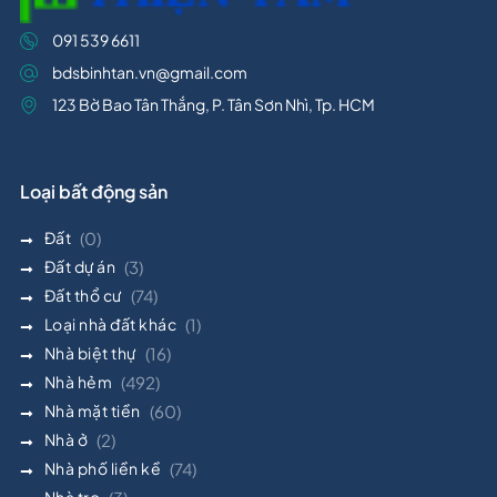
091 539 6611
bdsbinhtan.vn@gmail.com
123 Bờ Bao Tân Thắng, P. Tân Sơn Nhì, Tp. HCM
Loại bất động sản
Đất
(0)
Đất dự án
(3)
Đất thổ cư
(74)
Loại nhà đất khác
(1)
Nhà biệt thự
(16)
Nhà hẻm
(492)
Nhà mặt tiền
(60)
Nhà ở
(2)
Nhà phố liền kề
(74)
Nhà trọ