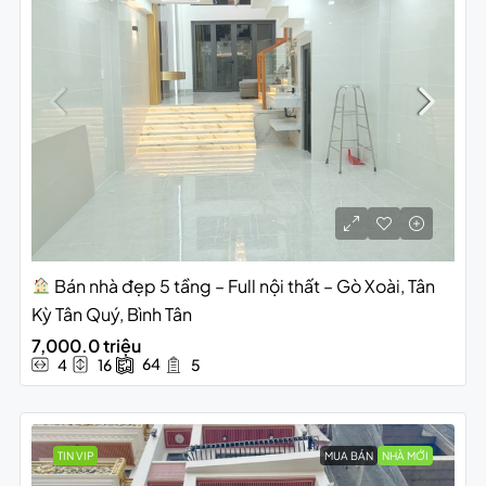
Bán nhà đẹp 5 tầng – Full nội thất – Gò Xoài, Tân
Kỳ Tân Quý, Bình Tân
7,000.0 triệu
64
4
16
5
TIN VIP
MUA BÁN
NHÀ MỚI