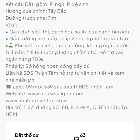
Kết cấu Đất, gồm: P. ngủ, P. vệ sinh
Hướng cửa chính: Tây Bắc
Đường trước nhà: 7 m
Vị trí:
• Gần chợ, siêu thị, bách hóa xanh, cửa hàng tiện ích...
• Gần trường học cấp 1 cấp 2 cấp 3 phường Tân Tạo
•
Khu vực an ninh, dân cư đông, không ngập nước
Giá bán: 2,8 tỷ thương lượng chính chủ. Hỗ trợ vay
ngân hàng 70%
Pháp lý: Sổ hồng hoàn công đầy đủ
Liên hệ BĐS Thiện Tâm hỗ trợ tư vấn chi tiết và xem
nhà miễn phí
☎ Zalo: 09 một 539 sáu sáu 11 BĐS Thiện Tâm
Website: www.housesaigon.com
www.nhabanbinhtan.com
Địa chỉ: 112/1 đường số 18B, P. BHHA, Q. Bình Tân, Tp.
HCM
Đất thổ cư
63