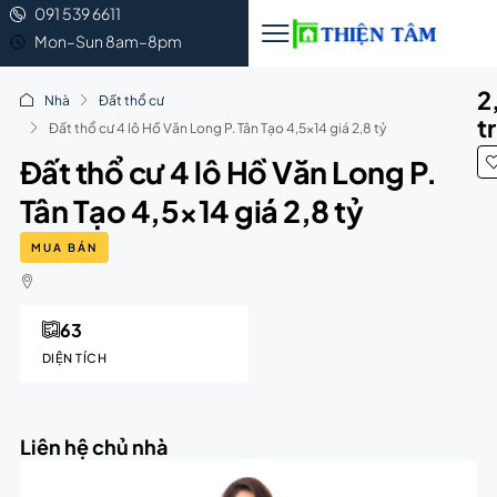
091 539 6611
Mon–Sun 8am–8pm
2
Nhà
Đất thổ cư
t
Đất thổ cư 4 lô Hồ Văn Long P. Tân Tạo 4,5×14 giá 2,8 tỷ
Đất thổ cư 4 lô Hồ Văn Long P.
Tân Tạo 4,5×14 giá 2,8 tỷ
MUA BÁN
63
DIỆN TÍCH
Liên hệ chủ nhà