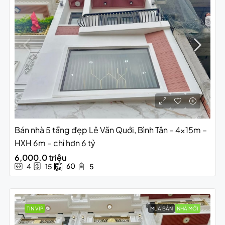
Bán nhà 5 tầng đẹp Lê Văn Quới, Bình Tân – 4x15m –
HXH 6m – chỉ hơn 6 tỷ
6,000.0 triệu
60
4
15
5
TIN VIP
MUA BÁN
NHÀ MỚI