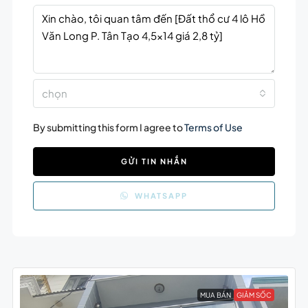
chọn
By submitting this form I agree to
Terms of Use
GỬI TIN NHẮN
WHATSAPP
MUA BÁN
GIẢM SỐC