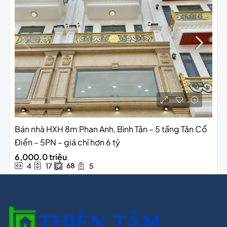
Bán nhà HXH 8m Phan Anh, Bình Tân – 5 tầng Tân Cổ
Điển – 5PN – giá chỉ hơn 6 tỷ
6,000.0 triệu
68
4
17
5