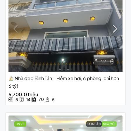
Nhà đẹp Bình Tân – Hẻm xe hơi, 6 phòng, chỉ hơn
6 tỷ!
6,700.0 triệu
70
5
14
5
TIN VIP
MUA BÁN
NHÀ MỚI