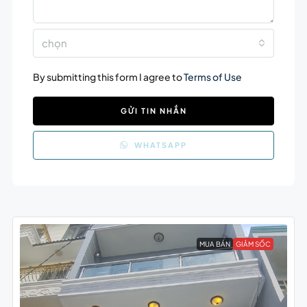
chọn
By submitting this form I agree to
Terms of Use
GỬI TIN NHẮN
WHATSAPP
MUA BÁN
GIẢM SỐC