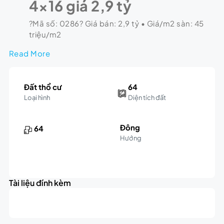
4×16 giá 2,9 tỷ
?Mã số: 0286? Giá bán: 2,9 tỷ • Giá/m2 sàn: 45
triệu/m2
Read More
Đất thổ cư
64
Loại hình
Diện tích đất
Đông
64
Hướng
Leaflet
|
©
OpenStreetMap
contributors
2.9K
+
triệu
Tài liệu đính kèm
−