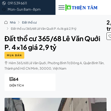
091 539 6611
Mon–Sun 8am–8pm
2
Nhà
Đất thổ cư
t
Đất thổ cư 365/68 Lê Văn Quới P. 4×16 giá 2,9 tỷ
Đất thổ cư 365/68 Lê Văn Quới
P. 4×16 giá 2,9 tỷ
MUA BÁN
Hẻm 365/68 Lê Văn Quới, Phường Bình Trị Đông A, Quận Bình Tân,
Thành phố Hồ Chí Minh, 30000, Việt Nam
64
DIỆN TÍCH