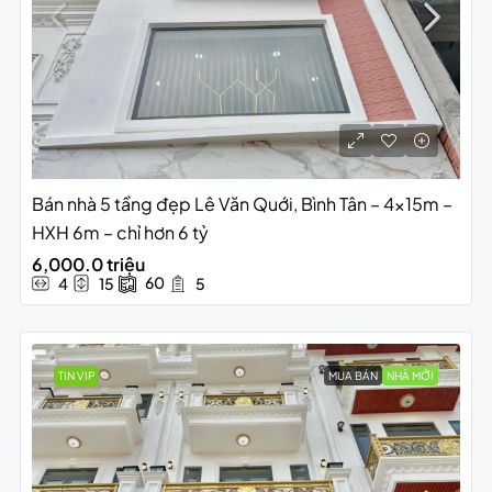
Bán nhà 5 tầng đẹp Lê Văn Quới, Bình Tân – 4x15m –
HXH 6m – chỉ hơn 6 tỷ
6,000.0 triệu
60
4
15
5
TIN VIP
MUA BÁN
NHÀ MỚI