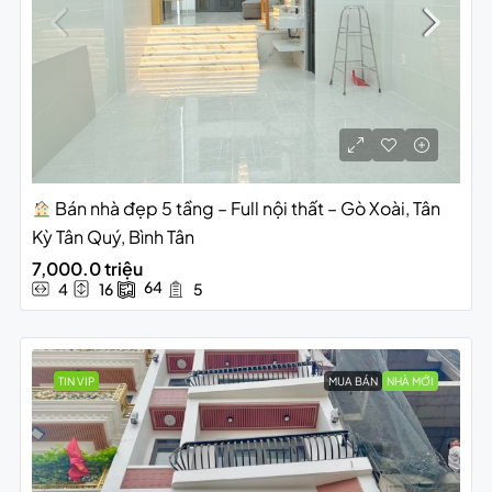
Bán nhà đẹp 5 tầng – Full nội thất – Gò Xoài, Tân
Kỳ Tân Quý, Bình Tân
7,000.0 triệu
64
4
16
5
TIN VIP
MUA BÁN
NHÀ MỚI