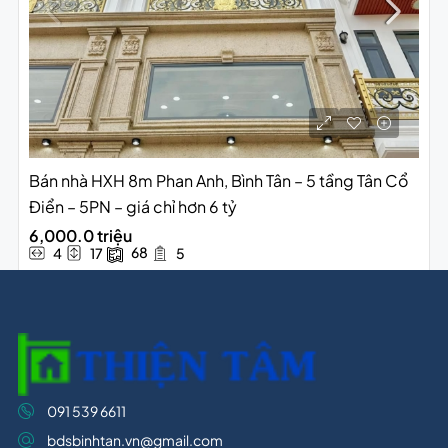
Bán nhà HXH 8m Phan Anh, Bình Tân – 5 tầng Tân Cổ
Điển – 5PN – giá chỉ hơn 6 tỷ
6,000.0 triệu
68
4
17
5
091 539 6611
bdsbinhtan.vn@gmail.com