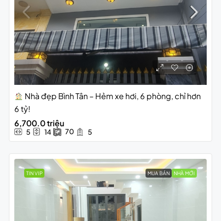
Nhà đẹp Bình Tân – Hẻm xe hơi, 6 phòng, chỉ hơn
6 tỷ!
6,700.0 triệu
70
5
14
5
TIN VIP
MUA BÁN
NHÀ MỚI