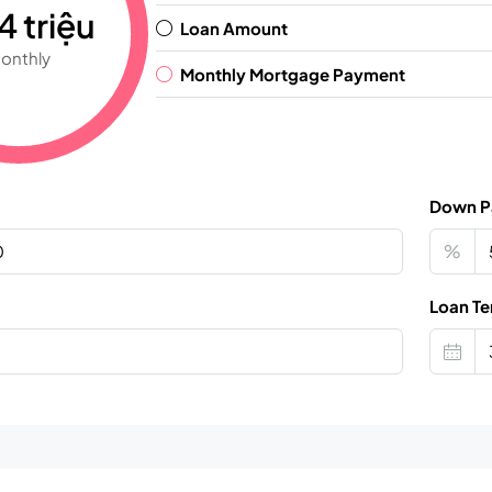
4 triệu
Loan Amount
onthly
Monthly Mortgage Payment
Down P
%
Loan Te