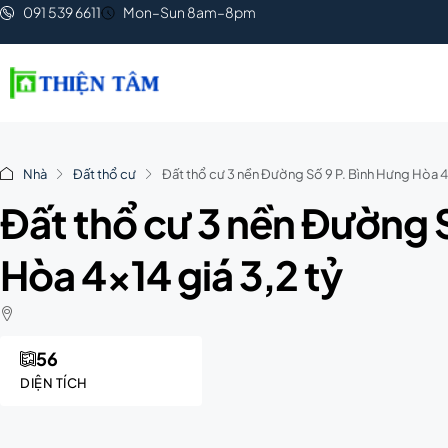
091 539 6611
Mon–Sun 8am–8pm
Nhà
Đất thổ cư
Đất thổ cư 3 nền Đường Số 9 P. Bình Hưng Hòa 4×
Đất thổ cư 3 nền Đường 
Hòa 4×14 giá 3,2 tỷ
56
DIỆN TÍCH