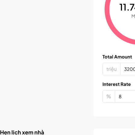
11.7
M
Total Amount
triệu
Interest Rate
%
Hẹn lịch xem nhà