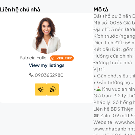
Liên hệ chủ nhà
Mô tả
Đất thổ cư 3 nền 
Mã số: 0066 Giá bá
Địa chỉ: 3 nền Đư
Kích thước (ngang 
Diện tích đất: 56 
Kết cấu Đất, gồm: 
Hướng cửa chính:
Patricia Fuller
VERIFIED
Đường trước nhà:
View my listings
Vị trí:
0903652980
• Gần chợ, siêu th
• Gần trường học
•
Khu vực an ni
Giá bán: 3,2 tỷ t
Pháp lý: Sổ hồng
Liên hệ BĐS Thiện 
☎ Zalo: 09 một 53
Website: www.ho
www.nhabanbinh