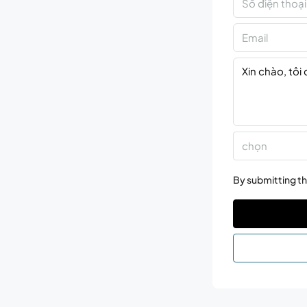
chọn
By submitting th