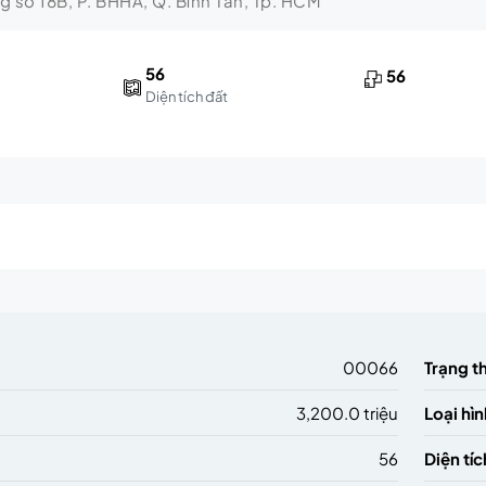
ng số 18B, P. BHHA, Q. Bình Tân, Tp. HCM
56
56
Diện tích đất
m
00066
Trạng t
3,200.0 triệu
Loại hìn
56
Diện tíc