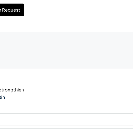
r Request
trongthien
tin