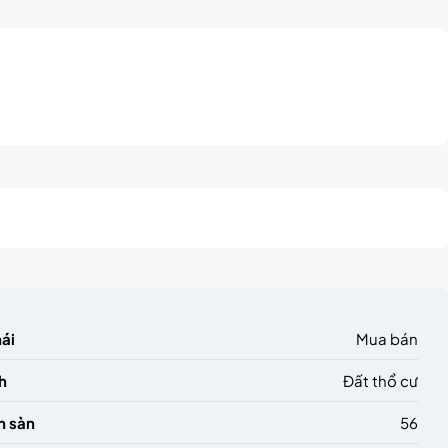
hái
Mua bán
h
Đất thổ cư
h sàn
56