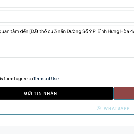
is form I agree to
Terms of Use
GỬI TIN NHẮN
WHATSAPP