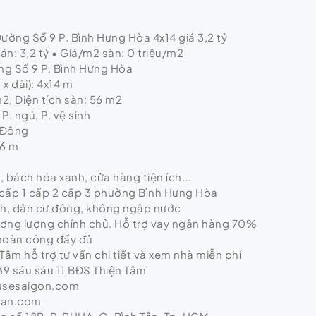
Đường Số 9 P. Bình Hưng Hòa 4x14 giá 3,2 tỷ
n: 3,2 tỷ • Giá/m2 sàn: 0 triệu/m2
ờng Số 9 P. Bình Hưng Hòa
x dài): 4x14 m
m2, Diện tích sàn: 56 m2
P. ngủ, P. vệ sinh
 Đông
 6 m
ị, bách hóa xanh, cửa hàng tiện ích...
 cấp 1 cấp 2 cấp 3 phường Bình Hưng Hòa
nh, dân cư đông, không ngập nước
hương lượng chính chủ. Hỗ trợ vay ngân hàng 70%
 hoàn công đầy đủ
Tâm hỗ trợ tư vấn chi tiết và xem nhà miễn phí
9 sáu sáu 11 BĐS Thiện Tâm
usesaigon.com
tan.com