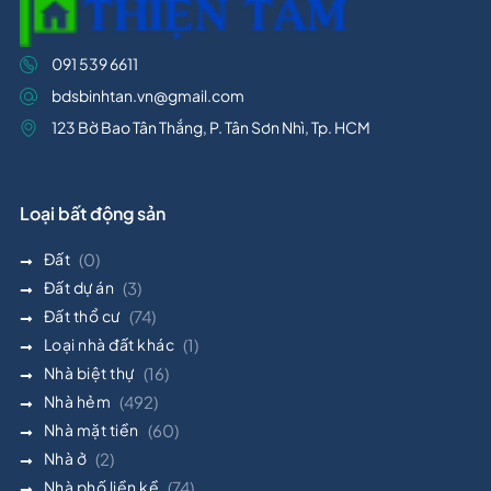
091 539 6611
bdsbinhtan.vn@gmail.com
123 Bờ Bao Tân Thắng, P. Tân Sơn Nhì, Tp. HCM
Loại bất động sản
Đất
(0)
Đất dự án
(3)
Đất thổ cư
(74)
Loại nhà đất khác
(1)
Nhà biệt thự
(16)
Nhà hẻm
(492)
Nhà mặt tiền
(60)
Nhà ở
(2)
Nhà phố liền kề
(74)