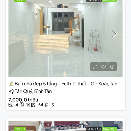
Bán nhà đẹp 5 tầng – Full nội thất – Gò Xoài, Tân
Kỳ Tân Quý, Bình Tân
7,000.0 triệu
64
4
16
5
TIN VIP
MUA BÁN
NHÀ MỚI