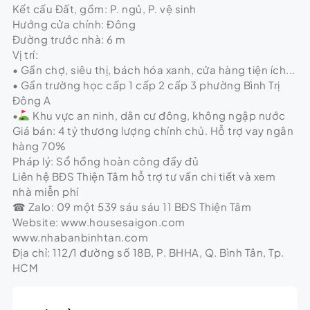
Kết cấu Đất, gồm: P. ngủ, P. vệ sinh
Hướng cửa chính: Đông
Đường trước nhà: 6 m
Vị trí:
• Gần chợ, siêu thị, bách hóa xanh, cửa hàng tiện ích...
• Gần trường học cấp 1 cấp 2 cấp 3 phường Bình Trị
Đông A
•
Khu vực an ninh, dân cư đông, không ngập nước
Giá bán: 4 tỷ thương lượng chính chủ. Hỗ trợ vay ngân
hàng 70%
Pháp lý: Sổ hồng hoàn công đầy đủ
Liên hệ BĐS Thiện Tâm hỗ trợ tư vấn chi tiết và xem
nhà miễn phí
☎ Zalo: 09 một 539 sáu sáu 11 BĐS Thiện Tâm
Website: www.housesaigon.com
www.nhabanbinhtan.com
Địa chỉ: 112/1 đường số 18B, P. BHHA, Q. Bình Tân, Tp.
HCM