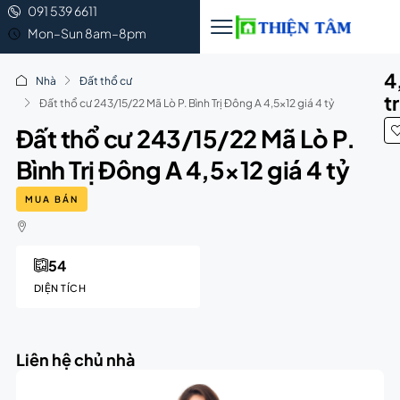
091 539 6611
Mon–Sun 8am–8pm
4
Nhà
Đất thổ cư
t
Đất thổ cư 243/15/22 Mã Lò P. Bình Trị Đông A 4,5×12 giá 4 tỷ
Đất thổ cư 243/15/22 Mã Lò P.
Bình Trị Đông A 4,5×12 giá 4 tỷ
MUA BÁN
54
DIỆN TÍCH
Liên hệ chủ nhà