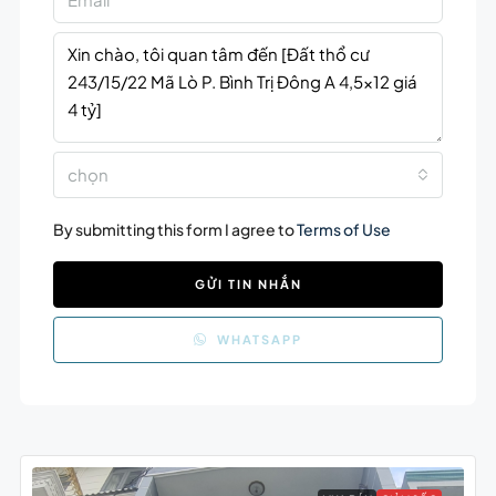
chọn
By submitting this form I agree to
Terms of Use
GỬI TIN NHẮN
WHATSAPP