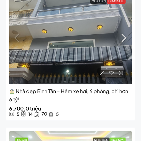
MUA BÁN
GIẢM SỐC
Nhà đẹp Bình Tân – Hẻm xe hơi, 6 phòng, chỉ hơn
6 tỷ!
6,700.0 triệu
70
5
14
5
TIN VIP
MUA BÁN
NHÀ MỚI