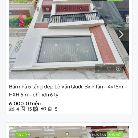
Bán nhà 5 tầng đẹp Lê Văn Quới, Bình Tân – 4x15m –
HXH 6m – chỉ hơn 6 tỷ
6,000.0 triệu
60
4
15
5
TIN VIP
MUA BÁN
NHÀ MỚI