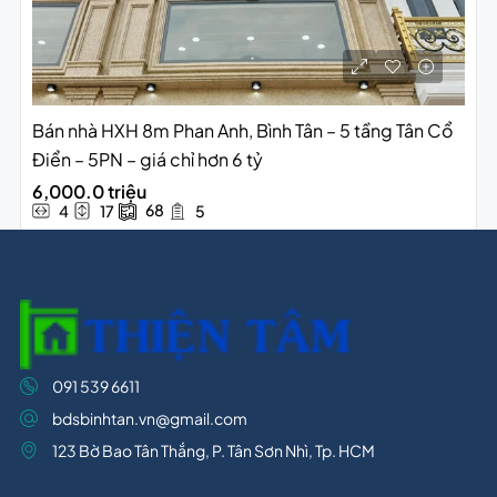
Bán nhà HXH 8m Phan Anh, Bình Tân – 5 tầng Tân Cổ
Điển – 5PN – giá chỉ hơn 6 tỷ
6,000.0 triệu
68
4
17
5
091 539 6611
bdsbinhtan.vn@gmail.com
123 Bờ Bao Tân Thắng, P. Tân Sơn Nhì, Tp. HCM