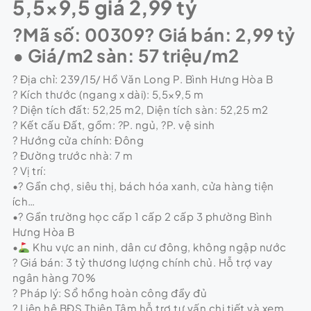
5,5×9,5 giá 2,99 tỷ
?Mã số: 00309? Giá bán: 2,99 tỷ
• Giá/m2 sàn: 57 triệu/m2
? Địa chỉ: 239/15/ Hồ Văn Long P. Bình Hưng Hòa B
? Kích thước (ngang x dài): 5,5×9,5 m
? Diện tích đất: 52,25 m2, Diện tích sàn: 52,25 m2
? Kết cấu Đất, gồm: ?P. ngủ, ?P. vệ sinh
? Hướng cửa chính: Đông
? Đường trước nhà: 7 m
? Vị trí:
•? Gần chợ, siêu thị, bách hóa xanh, cửa hàng tiện
ích…
•? Gần trường học cấp 1 cấp 2 cấp 3 phường Bình
Hưng Hòa B
•
Khu vực an ninh, dân cư đông, không ngập nước
? Giá bán: 3 tỷ thương lượng chính chủ. Hỗ trợ vay
ngân hàng 70%
? Pháp lý: Sổ hồng hoàn công đầy đủ
? Liên hệ BĐS Thiện Tâm hỗ trợ tư vấn chi tiết và xem