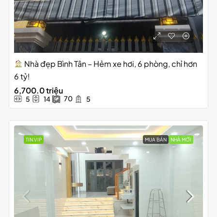
Nhà đẹp Bình Tân – Hẻm xe hơi, 6 phòng, chỉ hơn
6 tỷ!
6,700.0 triệu
70
5
14
5
TIN VIP
MUA BÁN
NHÀ MỚI