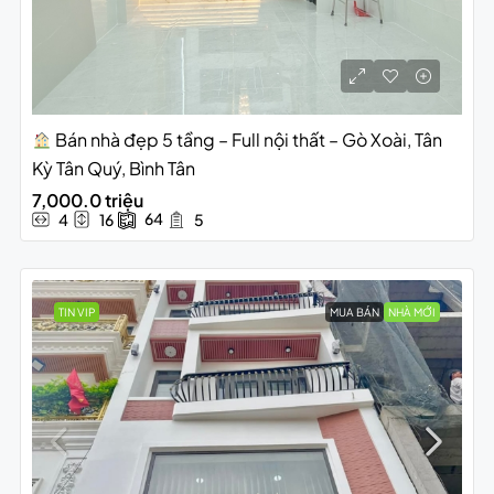
Bán nhà đẹp 5 tầng – Full nội thất – Gò Xoài, Tân
Kỳ Tân Quý, Bình Tân
7,000.0 triệu
64
4
16
5
TIN VIP
MUA BÁN
NHÀ MỚI