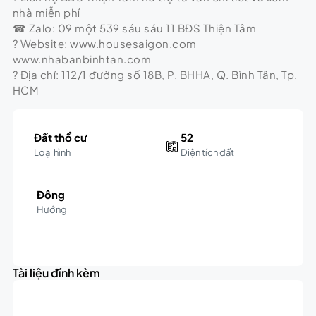
nhà miễn phí
☎ Zalo: 09 một 539 sáu sáu 11 BĐS Thiện Tâm
? Website: www.housesaigon.com
www.nhabanbinhtan.com
? Địa chỉ: 112/1 đường số 18B, P. BHHA, Q. Bình Tân, Tp.
HCM
Đất thổ cư
52
Loại hình
Diện tích đất
Đông
Hướng
Leaflet
|
©
OpenStreetMap
contributors
3K
+
triệu
Tài liệu đính kèm
−