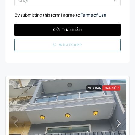
By submitting this form I agree to
Terms of Use
GỬI TIN NHẮN
WHATSAPP
MUA BÁN
GIẢM SỐC