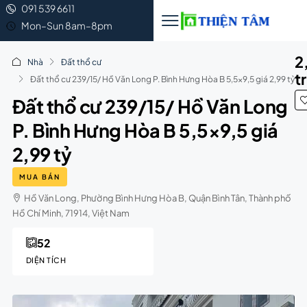
091 539 6611
Mon–Sun 8am–8pm
2
Nhà
Đất thổ cư
t
Đất thổ cư 239/15/ Hồ Văn Long P. Bình Hưng Hòa B 5,5×9,5 giá 2,99 tỷ
Đất thổ cư 239/15/ Hồ Văn Long
P. Bình Hưng Hòa B 5,5×9,5 giá
2,99 tỷ
MUA BÁN
Hồ Văn Long, Phường Bình Hưng Hòa B, Quận Bình Tân, Thành phố
Hồ Chí Minh, 71914, Việt Nam
52
DIỆN TÍCH