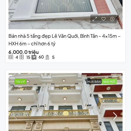
Bán nhà 5 tầng đẹp Lê Văn Quới, Bình Tân – 4x15m –
HXH 6m – chỉ hơn 6 tỷ
6,000.0 triệu
60
4
15
5
TIN VIP
MUA BÁN
NHÀ MỚI