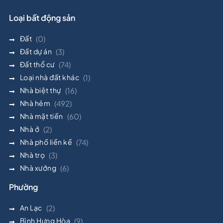
Loại bất động sản
Đất
(0)
Đất dự án
(3)
Đất thổ cư
(74)
Loại nhà đất khác
(1)
Nhà biệt thự
(16)
Nhà hẻm
(492)
Nhà mặt tiền
(60)
Nhà ở
(2)
Nhà phố liền kề
(74)
Nhà trọ
(3)
Nhà xưởng
(6)
Phường
An Lạc
(2)
Bình Hưng Hòa
(9)