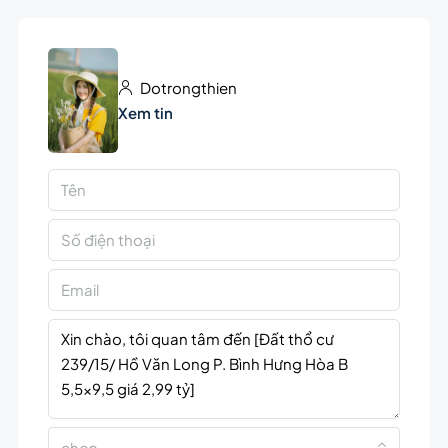
Dotrongthien
Xem tin
chọn