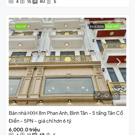
60
4
15
5
TIN VIP
MUA BÁN
NHÀ MỚI
Bán nhà HXH 8m Phan Anh, Bình Tân – 5 tầng Tân Cổ
Điển – 5PN – giá chỉ hơn 6 tỷ
6,000.0 triệu
68
4
17
5