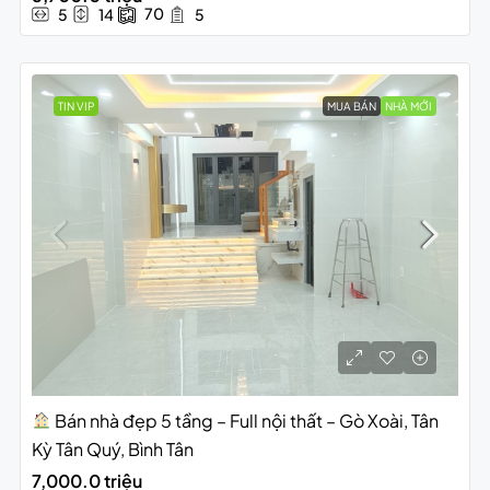
70
5
14
5
TIN VIP
MUA BÁN
NHÀ MỚI
Bán nhà đẹp 5 tầng – Full nội thất – Gò Xoài, Tân
Kỳ Tân Quý, Bình Tân
7,000.0 triệu