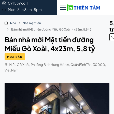
091 539 6611
Mon–Sun 8am–8pm
5
Nhà
Nhà mặt tiền
t
Bán nhà mới Mặt tiền đường Miếu Gò Xoài, 4x23m, 5,8 tỷ
Bán nhà mới Mặt tiền đường
Miếu Gò Xoài, 4x23m, 5,8 tỷ
MUA BÁN
Miếu Gò Xoài, Phường Bình Hưng Hòa A, Quận Bình Tân, 30000,
Việt Nam