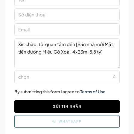
chọn
By submitting this form I agree to
Terms of Use
GỬI TIN NHẮN
WHATSAPP