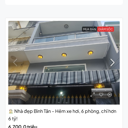
MUA BÁN
GIẢM SỐC
Nhà đẹp Bình Tân – Hẻm xe hơi, 6 phòng, chỉ hơn
6 tỷ!
6,700.0 triệu