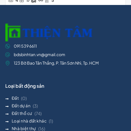
091 539 6611
bdsbinhtan.vn@gmail.com
123 Bờ Bao Tân Thắng, P. Tân Sơn Nhì, Tp. HCM
Loại bất động sản
Đất
(0)
Đất dự án
(3)
Đất thổ cư
(74)
Loại nhà đất khác
(1)
Nhà biệt thự
(16)