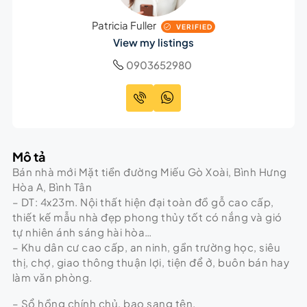
Patricia Fuller
VERIFIED
View my listings
0903652980
Mô tả
Bán nhà mới Mặt tiền đường Miếu Gò Xoài, Bình Hưng
Hòa A, Bình Tân
– DT: 4x23m. Nội thất hiện đại toàn đồ gỗ cao cấp,
thiết kế mẫu nhà đẹp phong thủy tốt có nắng và gió
tự nhiên ánh sáng hài hòa…
– Khu dân cư cao cấp, an ninh, gần trường học, siêu
thị, chợ, giao thông thuận lợi, tiện để ở, buôn bán hay
làm văn phòng.
– Sổ hồng chính chủ, bao sang tên.