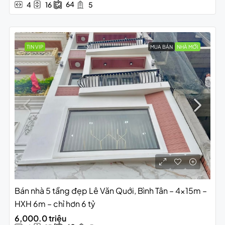
64
4
16
5
TIN VIP
MUA BÁN
NHÀ MỚI
Bán nhà 5 tầng đẹp Lê Văn Quới, Bình Tân – 4x15m –
HXH 6m – chỉ hơn 6 tỷ
6,000.0 triệu