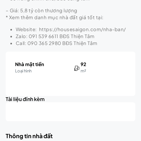
– Giá: 5,8 tỷ còn thương lượng
* Xem thêm danh mục nhà đất giá tốt tại:
Website: https://housesaigon.com/nha-ban/
Zalo: 091 539 6611 BĐS Thiện Tâm
Call: 090 365 2980 BĐS Thiện Tâm
Nhà mặt tiền
92
Loại hình
m²
Leaflet
|
©
OpenStreetMap
contributors
5.8B
+
triệu
Tài liệu đính kèm
−
Thông tin nhà đất