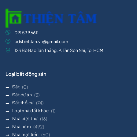
091 539 6611
bdsbinhtan.vn@gmail.com
123 Bờ Bao Tân Thắng, P. Tân Sơn Nhì, Tp. HCM
Loại bất động sản
Đất
(0)
Đất dự án
(3)
Đất thổ cư
(74)
Loại nhà đất khác
(1)
Nhà biệt thự
(16)
Nhà hẻm
(492)
Nhà mặt tiền
(60)