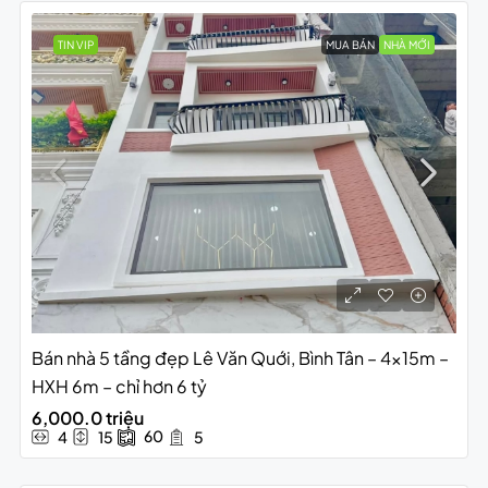
TIN VIP
MUA BÁN
NHÀ MỚI
Bán nhà 5 tầng đẹp Lê Văn Quới, Bình Tân – 4x15m –
HXH 6m – chỉ hơn 6 tỷ
6,000.0 triệu
60
4
15
5