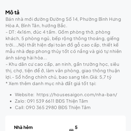
Mô tả
Bán nhà mới đường Đường Số 14, Phường Bình Hưng
Hòa A, Bình Tân, hướng Bắc.
- DT: 4x16m, đúc 4 tấm. Gồm phòng thờ, phòng
khách, 5 phòng ngủ, bếp rộng thông thoáng, giếng
trời...,Nội thất hiện đại toàn đồ gỗ cao cấp, thiết kế
mẫu nhà đẹp phong thủy tốt có nắng và gió tự nhiên
ánh sáng hài hòa...
- Khu dân cư cao cấp, an ninh, gần trường học, siêu
thị, chợ, tiện để ở, làm văn phòng, giao thông thuận
lợi.- Sổ hồng chính chủ, bao sang tên.Giá: 5,7 tỷ
* Xem thêm danh mục nhà đất giá tốt tại:
Website: https://housesaigon.com/nha-ban/
Zalo: 091 539 6611 BĐS Thiện Tâm
Call: 090 365 2980 BĐS Thiện Tâm
Nhà hẻm
5