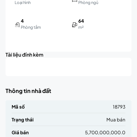
Loại hình
Phòng ngủ
4
64
Phòng tắm
m²
Leaflet
|
©
OpenStreetMap
contributors
5.7B
+
triệu
Tài liệu đính kèm
−
Thông tin nhà đất
Mã số
18793
Trạng thái
Mua bán
Giá bán
5,700,000,000.0