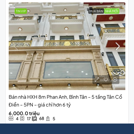
TIN VIP
MUA BÁN
NHÀ MỚI
Bán nhà HXH 8m Phan Anh, Bình Tân – 5 tầng Tân Cổ
Điển – 5PN – giá chỉ hơn 6 tỷ
6,000.0 triệu
68
4
17
5