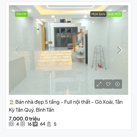
TIN VIP
MUA BÁN
NHÀ MỚI
Bán nhà đẹp 5 tầng – Full nội thất – Gò Xoài, Tân
Kỳ Tân Quý, Bình Tân
7,000.0 triệu
64
4
16
5