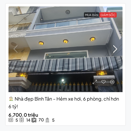
MUA BÁN
GIẢM SỐC
Nhà đẹp Bình Tân – Hẻm xe hơi, 6 phòng, chỉ hơn
6 tỷ!
6,700.0 triệu
70
5
14
5