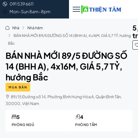
091 539 6611
Mon–Sun 8am–8pm
5
Nhà
Nhà hẻm
t
BÁN NHÀ MỚI 89/5 ĐƯỜNG SỐ 14 (BHH A), 4x16M, GIÁ 5,7 TỶ, hướng
Bắc
BÁN NHÀ MỚI 89/5 ĐƯỜNG SỐ
14 (BHH A), 4x16M, GIÁ 5,7 TỶ,
hướng Bắc
MUA BÁN
89/15 Đường số 14, Phường Bình Hưng Hòa A, Quận Bình Tân,
30000, Việt Nam
5
4
PHÒNG NGỦ
PHÒNG TẮM