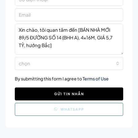
chọn
By submitting this form I agree to
Terms of Use
GỬI TIN NHẮN
WHATSAPP