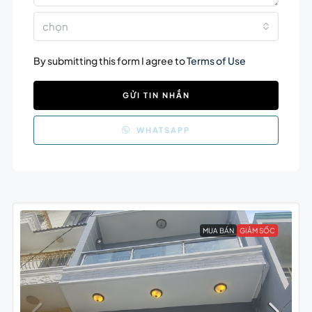
chọn
By submitting this form I agree to
Terms of Use
GỬI TIN NHẮN
WHATSAPP
MUA BÁN
GIẢM SỐC