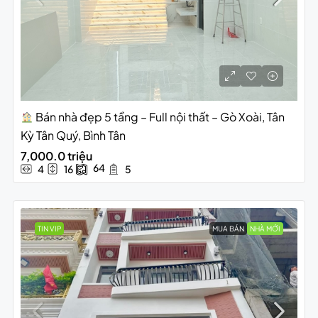
Bán nhà đẹp 5 tầng – Full nội thất – Gò Xoài, Tân
Kỳ Tân Quý, Bình Tân
7,000.0 triệu
64
4
16
5
TIN VIP
MUA BÁN
NHÀ MỚI