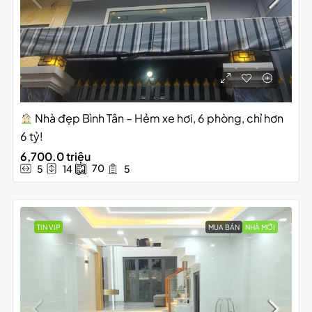
Nhà đẹp Bình Tân – Hẻm xe hơi, 6 phòng, chỉ hơn
6 tỷ!
6,700.0 triệu
70
5
14
5
TIN VIP
MUA BÁN
NHÀ MỚI