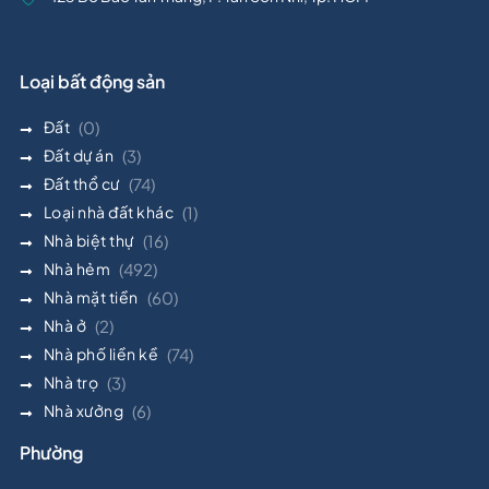
Loại bất động sản
Đất
(0)
Đất dự án
(3)
Đất thổ cư
(74)
Loại nhà đất khác
(1)
Nhà biệt thự
(16)
Nhà hẻm
(492)
Nhà mặt tiền
(60)
Nhà ở
(2)
Nhà phố liền kề
(74)
Nhà trọ
(3)
Nhà xưởng
(6)
Phường