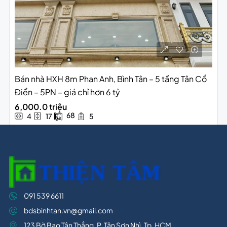
Bán nhà HXH 8m Phan Anh, Bình Tân – 5 tầng Tân Cổ
Điển – 5PN – giá chỉ hơn 6 tỷ
6,000.0 triệu
68
4
17
5
091 539 6611
bdsbinhtan.vn@gmail.com
123 Bờ Bao Tân Thắng, P. Tân Sơn Nhì, Tp. HCM