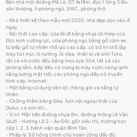
Bán nhà mới đường Mã Lò, DT 4x18m, đúc 1 lửng 3 lầu
sân thượng, 5 phòng ngủ, 5WC, phòng thờ.
- Nhà thiết kế theo mẫu mới 2020, nhà đẹp dọn vào ở
ngay
- Nội thất cao cấp: cửa lối đi bằng nhựa lõi thép của
Đức kính cường lực, cửa phòng ngủ bằng gỗ căm xe,
tủ bếp gỗ tự nhiên thổi pu cao cấp, có bố trí chỗ lắp
máy hút mùi, lò nướng, lò viba, thiết bị vệ sinh Toto,
tất cả vòi nước đều bằng inox sub 304, tất cả các
phòng tắm, bếp đều có trang bị máy nước nóng lạnh
năng lượng mặt trời, các phòng ngủ đều có truyền
hình cáp, internet.
- Mặt bằng sử dụng tiện lợi, thông gió và nắng tự
nhiên.
- Chống thấm bằng Sika. Sơn nội ngoại thất của
Dulux, có sơn lót….
- Vị trí: Mặt tiền đường nhựa 8m, đường thông Lê Văn
Quới – Hương Lộ 2 – Ao Đôi, gần siêu thị, trường học
cấp 1, 2, 3, bệnh viện quận Bình Tân.
- Pháp lý: Sổ hồng chính chủ hoàn công đầy đủ.