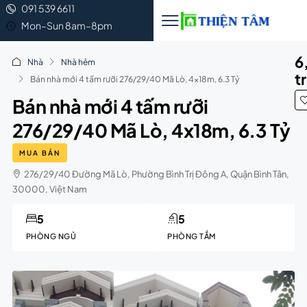
091 539 6611
Mon–Sun 8am–8pm
6
Nhà
Nhà hẻm
t
Bán nhà mới 4 tấm rưỡi 276/29/40 Mã Lò, 4x18m, 6.3 Tỷ
Bán nhà mới 4 tấm rưỡi
276/29/40 Mã Lò, 4x18m, 6.3 Tỷ
MUA BÁN
276/29/40 Đường Mã Lò, Phường Bình Trị Đông A, Quận Bình Tân,
30000, Việt Nam
5
5
PHÒNG NGỦ
PHÒNG TẮM