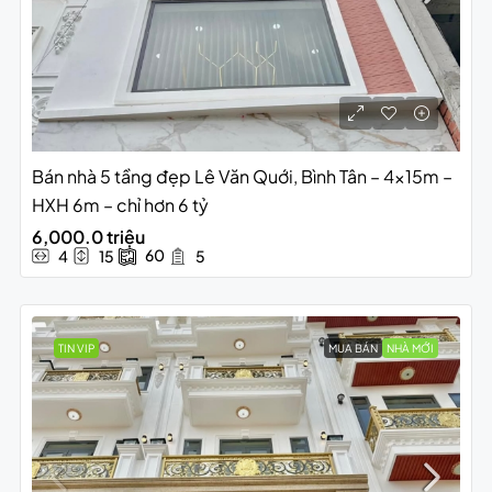
Bán nhà 5 tầng đẹp Lê Văn Quới, Bình Tân – 4x15m –
HXH 6m – chỉ hơn 6 tỷ
6,000.0 triệu
60
4
15
5
TIN VIP
MUA BÁN
NHÀ MỚI