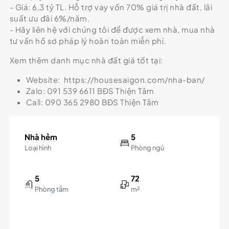
- Giá: 6,3 tỷ TL. Hỗ trợ vay vốn 70% giá trị nhà đất, lãi
suất ưu đãi 6%/năm.
- Hãy liên hệ với chúng tôi để được xem nhà, mua nhà
tư vấn hồ sơ pháp lý hoàn toàn miễn phí.
Xem thêm danh mục nhà đất giá tốt tại:
Website: https://housesaigon.com/nha-ban/
Zalo: 091 539 6611 BĐS Thiện Tâm
Call: 090 365 2980 BĐS Thiện Tâm
Nhà hẻm
5
Loại hình
Phòng ngủ
5
72
Phòng tắm
m²
Leaflet
|
©
OpenStreetMap
contributors
6.3B
+