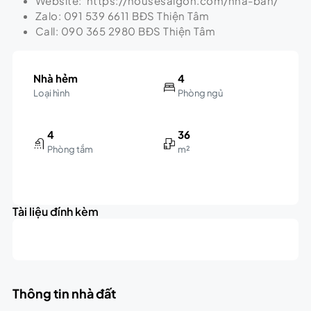
Website: https://housesaigon.com/nha-ban/
Zalo: 091 539 6611 BĐS Thiện Tâm
Call: 090 365 2980 BĐS Thiện Tâm
Nhà hẻm
4
Loại hình
Phòng ngủ
4
36
Phòng tắm
m²
Leaflet
|
©
OpenStreetMap
contributors
4.5B
+
triệu
Tài liệu đính kèm
−
Thông tin nhà đất