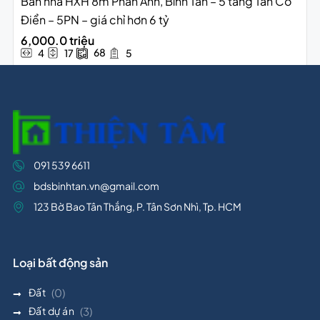
Bán nhà HXH 8m Phan Anh, Bình Tân – 5 tầng Tân Cổ
Điển – 5PN – giá chỉ hơn 6 tỷ
6,000.0 triệu
68
4
17
5
091 539 6611
bdsbinhtan.vn@gmail.com
123 Bờ Bao Tân Thắng, P. Tân Sơn Nhì, Tp. HCM
Loại bất động sản
Đất
(0)
Đất dự án
(3)