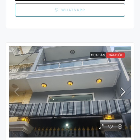
WHATSAPP
MUA BÁN
GIẢM SỐC