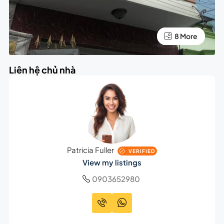
4 More
8 More
Liên hệ chủ nhà
Patricia Fuller
VERIFIED
View my listings
0903652980