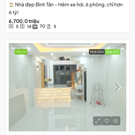
Nhà đẹp Bình Tân – Hẻm xe hơi, 6 phòng, chỉ hơn
6 tỷ!
6,700.0 triệu
70
5
14
5
TIN VIP
MUA BÁN
NHÀ MỚI