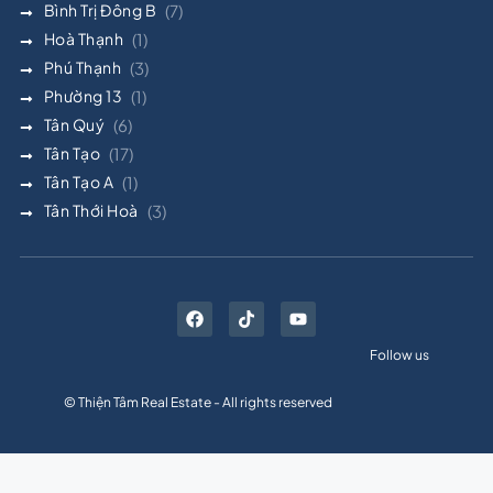
Bình Trị Đông B
(7)
Hoà Thạnh
(1)
Phú Thạnh
(3)
Phường 13
(1)
Tân Quý
(6)
Tân Tạo
(17)
Tân Tạo A
(1)
Tân Thới Hoà
(3)
Follow us
© Thiện Tâm Real Estate - All rights reserved