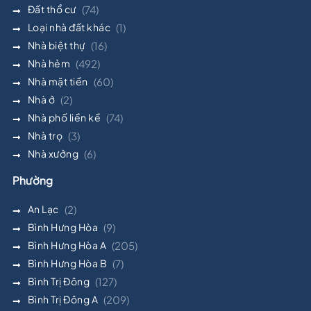
Đất thổ cư
(74)
Loại nhà đất khác
(1)
Nhà biệt thự
(16)
Nhà hẻm
(492)
Nhà mặt tiền
(60)
Nhà ở
(2)
Nhà phố liền kề
(74)
Nhà trọ
(3)
Nhà xưởng
(6)
Phường
An Lạc
(2)
Bình Hưng Hòa
(9)
Bình Hưng Hòa A
(205)
Bình Hưng Hòa B
(7)
Bình Trị Đông
(127)
Bình Trị Đông A
(209)