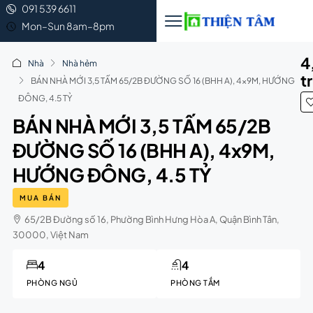
091 539 6611
Mon–Sun 8am–8pm
4
Nhà
Nhà hẻm
t
BÁN NHÀ MỚI 3,5 TẤM 65/2B ĐƯỜNG SỐ 16 (BHH A), 4x9M, HƯỚNG
ĐÔNG, 4.5 TỶ
BÁN NHÀ MỚI 3,5 TẤM 65/2B
ĐƯỜNG SỐ 16 (BHH A), 4x9M,
HƯỚNG ĐÔNG, 4.5 TỶ
MUA BÁN
65/2B Đường số 16, Phường Bình Hưng Hòa A, Quận Bình Tân,
30000, Việt Nam
4
4
PHÒNG NGỦ
PHÒNG TẮM