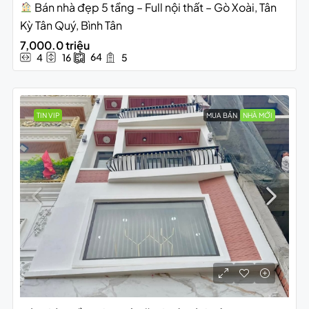
Bán nhà đẹp 5 tầng – Full nội thất – Gò Xoài, Tân
Kỳ Tân Quý, Bình Tân
7,000.0 triệu
64
4
16
5
TIN VIP
MUA BÁN
NHÀ MỚI