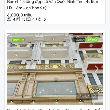
Bán nhà 5 tầng đẹp Lê Văn Quới, Bình Tân – 4x15m –
HXH 6m – chỉ hơn 6 tỷ
6,000.0 triệu
60
4
15
5
TIN VIP
MUA BÁN
NHÀ MỚI