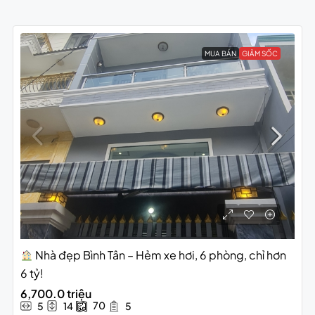
MUA BÁN
GIẢM SỐC
Nhà đẹp Bình Tân – Hẻm xe hơi, 6 phòng, chỉ hơn
6 tỷ!
6,700.0 triệu
70
5
14
5