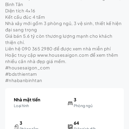
Bình Tân
Diện tích 4×16
Kết cấu đúc 4 tấm
Nhà xây mới gồm 3 phòng ngủ, 3 vệ sinh, thiết kế hiện
đại sang trọng
Giá bán 5.6 tỷ còn thương lượng mạnh cho khách
thiện chí.
Liên hệ 090 365 2980 để được xem nhà miễn phí
Hoặc truy cập www.housesaigon.com để xem thêm
nhiều căn nhà đẹp giá mềm.
#housesaigon_com
#bdsthientam
#nhabanbinhtan
Nhà mặt tiền
3
Loại hình
Phòng ngủ
3
64
Phòng tắm
Diện tích đất