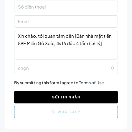
chọn
By submitting this form I agree to
Terms of Use
GỬI TIN NHẮN
WHATSAPP