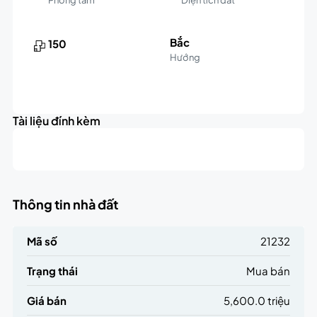
Bắc
150
Hướng
Leaflet
|
©
OpenStreetMap
contributors
5.6K
+
triệu
Tài liệu đính kèm
−
Thông tin nhà đất
Mã số
21232
Trạng thái
Mua bán
Giá bán
5,600.0 triệu