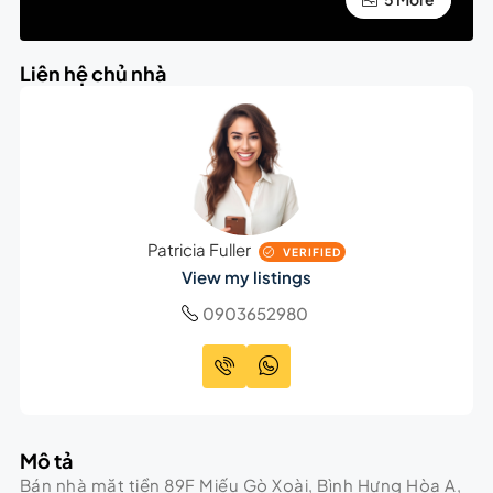
Liên hệ chủ nhà
Patricia Fuller
VERIFIED
View my listings
0903652980
Mô tả
Bán nhà mặt tiền 89F Miếu Gò Xoài, Bình Hưng Hòa A,