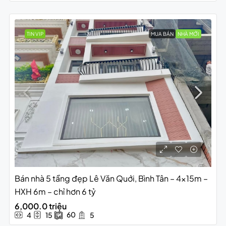
TIN VIP
MUA BÁN
NHÀ MỚI
Bán nhà 5 tầng đẹp Lê Văn Quới, Bình Tân – 4x15m –
HXH 6m – chỉ hơn 6 tỷ
6,000.0 triệu
60
4
15
5