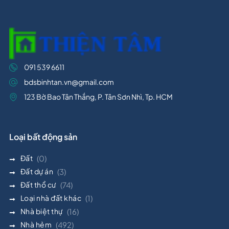
091 539 6611
bdsbinhtan.vn@gmail.com
123 Bờ Bao Tân Thắng, P. Tân Sơn Nhì, Tp. HCM
Loại bất động sản
Đất
(0)
Đất dự án
(3)
Đất thổ cư
(74)
Loại nhà đất khác
(1)
Nhà biệt thự
(16)
Nhà hẻm
(492)