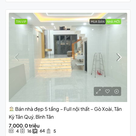
TIN VIP
MUA BÁN
NHÀ MỚI
Bán nhà đẹp 5 tầng – Full nội thất – Gò Xoài, Tân
Kỳ Tân Quý, Bình Tân
7,000.0 triệu
64
4
16
5