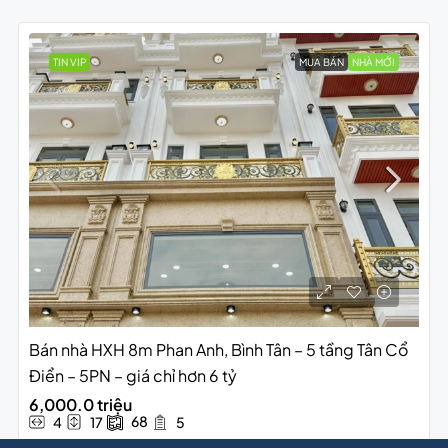
TIN VIP
MUA BÁN
NHÀ MỚI
Bán nhà HXH 8m Phan Anh, Bình Tân – 5 tầng Tân Cổ
Điển – 5PN – giá chỉ hơn 6 tỷ
6,000.0 triệu
68
4
17
5