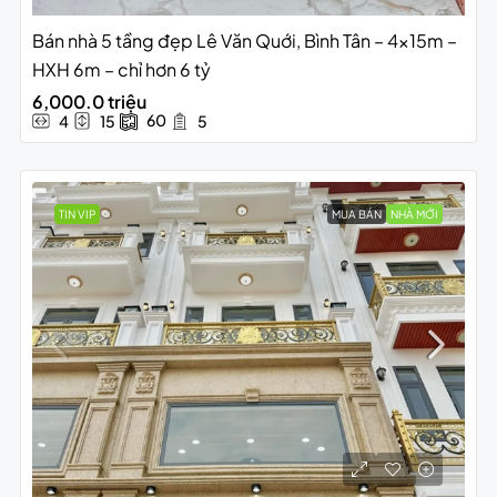
Bán nhà 5 tầng đẹp Lê Văn Quới, Bình Tân – 4x15m –
HXH 6m – chỉ hơn 6 tỷ
6,000.0 triệu
60
4
15
5
TIN VIP
MUA BÁN
NHÀ MỚI