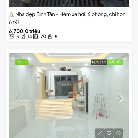
Nhà đẹp Bình Tân – Hẻm xe hơi, 6 phòng, chỉ hơn
6 tỷ!
6,700.0 triệu
70
5
14
5
TIN VIP
MUA BÁN
NHÀ MỚI