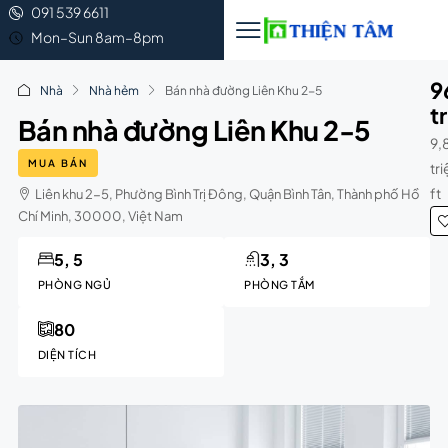
091 539 6611
Mon–Sun 8am–8pm
9
Nhà
Nhà hẻm
Bán nhà đường Liên Khu 2-5
t
Bán nhà đường Liên Khu 2-5
9,
MUA BÁN
tr
ft
Liên khu 2-5, Phường Bình Trị Đông, Quận Bình Tân, Thành phố Hồ
Chí Minh, 30000, Việt Nam
5, 5
3, 3
PHÒNG NGỦ
PHÒNG TẮM
80
DIỆN TÍCH