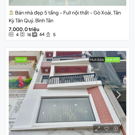
Bán nhà đẹp 5 tầng – Full nội thất – Gò Xoài, Tân
Kỳ Tân Quý, Bình Tân
7,000.0 triệu
64
4
16
5
TIN VIP
MUA BÁN
NHÀ MỚI