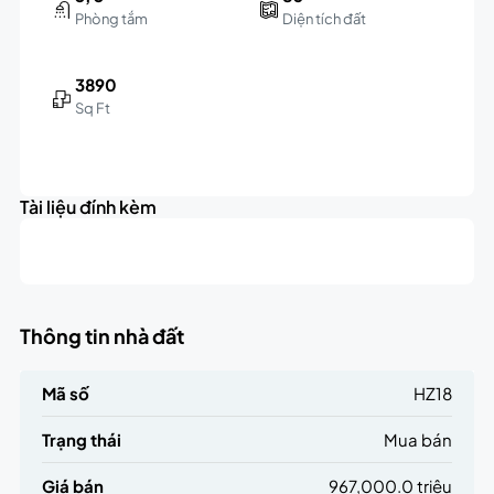
Phòng tắm
Diện tích đất
3890
Sq Ft
Leaflet
|
©
OpenStreetMap
contributors
967K
+
triệu
Tài liệu đính kèm
−
Thông tin nhà đất
Mã số
HZ18
Trạng thái
Mua bán
Giá bán
967,000.0 triệu