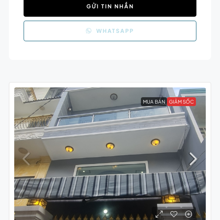
GỬI TIN NHẮN
WHATSAPP
MUA BÁN
GIẢM SỐC