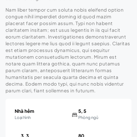
Nam liber tempor cum soluta nobis eleifend option
congue nihil imperdiet doming id quod mazim
placerat facer possim assum. Typi non habent
claritatem insitam; est usus legentis in iis qui facit
eorum claritatem. Investigationes demonstraverunt
lectores legere me lius quod ii legunt saepius. Claritas
est etiam processus dynamicus, qui sequitur
mutationem consuetudium lectorum. Mirum est
notare quam littera gothica, quam nunc putamus
parum claram, anteposuerit litterarum formas
humanitatis per seacula quarta decima et quinta
decima. Eodem modo typi, qui nunc nobis videntur
parum clari, fiant sollemnes in futurum.
Nhà hẻm
5, 5
Loại hình
Phòng ngủ
3, 3
80