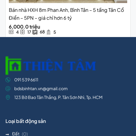
Bán nhà HXH 8m Phan Anh, Bình Tân – 5 tầng Tân Cổ
Điển – 5PN – giá chỉ hơn 6 tỷ
6,000.0 triệu
68
4
17
5
091 539 6611
bdsbinhtan.vn@gmail.com
123 Bờ Bao Tân Thắng, P. Tân Sơn Nhì, Tp. HCM
Loại bất động sản
Đất
(0)