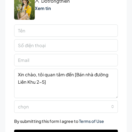
Dotrongthien
Xem tin
chọn
By submitting this form I agree to
Terms of Use