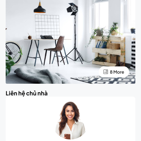
4 More
8 More
Liên hệ chủ nhà