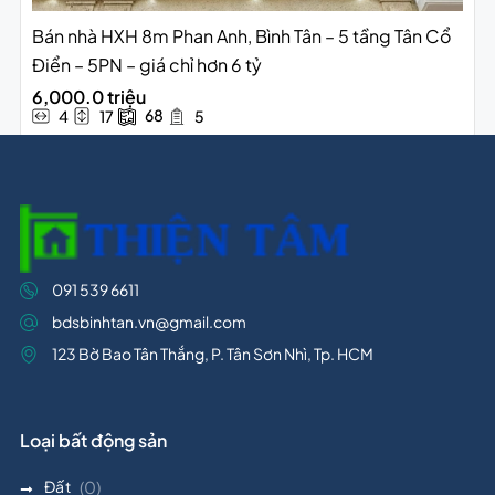
Bán nhà HXH 8m Phan Anh, Bình Tân – 5 tầng Tân Cổ
Điển – 5PN – giá chỉ hơn 6 tỷ
6,000.0 triệu
68
4
17
5
091 539 6611
bdsbinhtan.vn@gmail.com
123 Bờ Bao Tân Thắng, P. Tân Sơn Nhì, Tp. HCM
Loại bất động sản
Đất
(0)