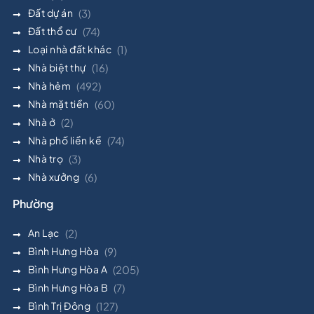
Đất dự án
(3)
Đất thổ cư
(74)
Loại nhà đất khác
(1)
Nhà biệt thự
(16)
Nhà hẻm
(492)
Nhà mặt tiền
(60)
Nhà ở
(2)
Nhà phố liền kề
(74)
Nhà trọ
(3)
Nhà xưởng
(6)
Phường
An Lạc
(2)
Bình Hưng Hòa
(9)
Bình Hưng Hòa A
(205)
Bình Hưng Hòa B
(7)
Bình Trị Đông
(127)