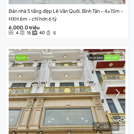
Bán nhà 5 tầng đẹp Lê Văn Quới, Bình Tân – 4x15m –
HXH 6m – chỉ hơn 6 tỷ
6,000.0 triệu
60
4
15
5
TIN VIP
MUA BÁN
NHÀ MỚI