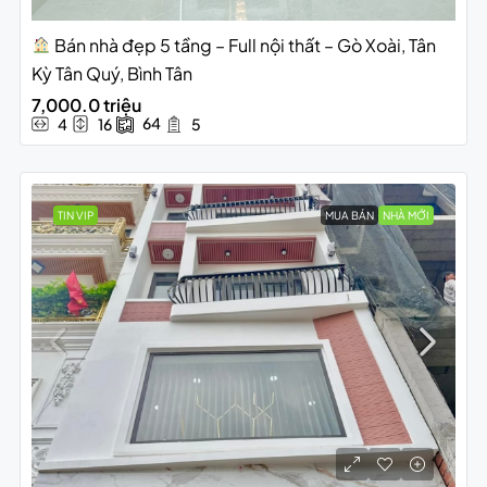
Bán nhà đẹp 5 tầng – Full nội thất – Gò Xoài, Tân
Kỳ Tân Quý, Bình Tân
7,000.0 triệu
64
4
16
5
TIN VIP
MUA BÁN
NHÀ MỚI