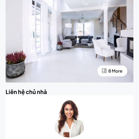
4 More
8 More
Liên hệ chủ nhà