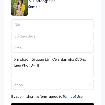
Dotrongthien
Xem tin
chọn
By submitting this form I agree to
Terms of Use