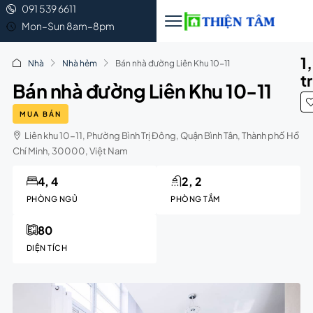
091 539 6611
Mon–Sun 8am–8pm
1
Nhà
Nhà hẻm
Bán nhà đường Liên Khu 10-11
t
Bán nhà đường Liên Khu 10-11
MUA BÁN
Liên khu 10-11, Phường Bình Trị Đông, Quận Bình Tân, Thành phố Hồ
Chí Minh, 30000, Việt Nam
4, 4
2, 2
PHÒNG NGỦ
PHÒNG TẮM
80
DIỆN TÍCH