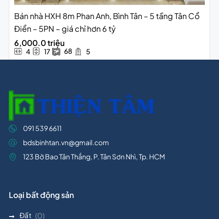
Bán nhà HXH 8m Phan Anh, Bình Tân – 5 tầng Tân Cổ
Điển – 5PN – giá chỉ hơn 6 tỷ
6,000.0 triệu
68
4
17
5
091 539 6611
bdsbinhtan.vn@gmail.com
123 Bờ Bao Tân Thắng, P. Tân Sơn Nhì, Tp. HCM
Loại bất động sản
Đất
(0)