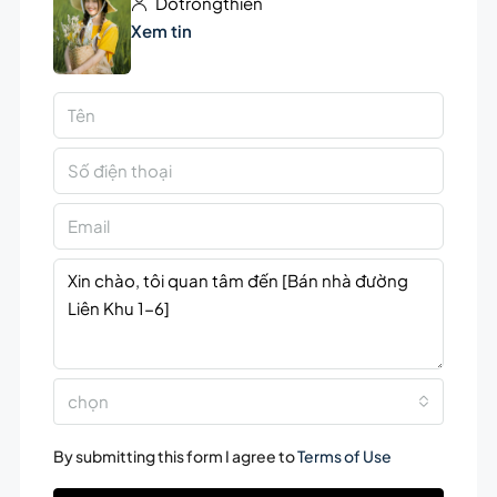
Dotrongthien
Xem tin
chọn
By submitting this form I agree to
Terms of Use