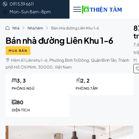
091 539 6611
Mon–Sun 8am–8pm
8
Nhà
Nhà hẻm
Bán nhà đường Liên Khu 1-6
t
Bán nhà đường Liên Khu 1-6
7,
MUA BÁN
tr
ft
Hẻm 61 Liên khu 1-6, Phường Bình Trị Đông, Quận Bình Tân, Thành
phố Hồ Chí Minh, 30000, Việt Nam
3, 3
2, 2
PHÒNG NGỦ
PHÒNG TẮM
80
DIỆN TÍCH