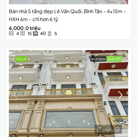
Bán nhà 5 tầng đẹp Lê Văn Quới, Bình Tân – 4x15m –
HXH 6m – chỉ hơn 6 tỷ
6,000.0 triệu
60
4
15
5
TIN VIP
MUA BÁN
NHÀ MỚI