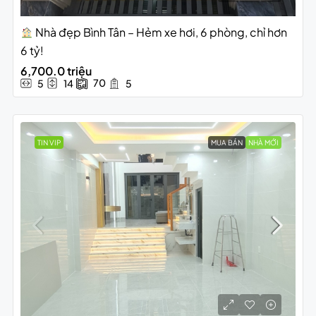
Nhà đẹp Bình Tân – Hẻm xe hơi, 6 phòng, chỉ hơn
6 tỷ!
6,700.0 triệu
70
5
14
5
TIN VIP
MUA BÁN
NHÀ MỚI