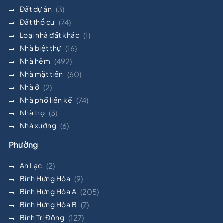
Đất dự án
(3)
Đất thổ cư
(74)
Loại nhà đất khác
(1)
Nhà biệt thự
(16)
Nhà hẻm
(492)
Nhà mặt tiền
(60)
Nhà ở
(2)
Nhà phố liền kề
(74)
Nhà trọ
(3)
Nhà xưởng
(6)
Phường
An Lạc
(2)
Bình Hưng Hòa
(9)
Bình Hưng Hòa A
(205)
Bình Hưng Hòa B
(7)
Bình Trị Đông
(127)