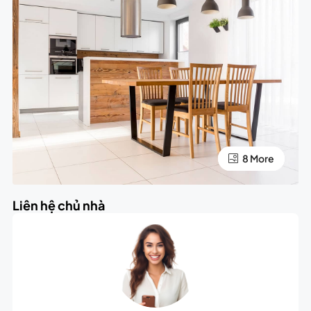
4 More
8 More
Liên hệ chủ nhà