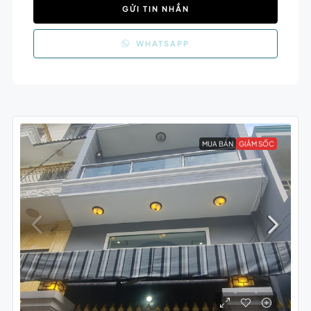
GỬI TIN NHẮN
WHATSAPP
MUA BÁN
GIẢM SỐC