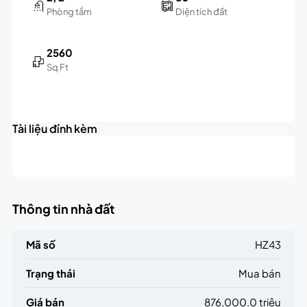
Phòng tắm
Diện tích đất
2560
Sq Ft
Leaflet
|
©
OpenStreetMap
contributors
876K
+
triệu
Tài liệu đính kèm
−
Thông tin nhà đất
Mã số
HZ43
Trạng thái
Mua bán
Giá bán
876,000.0 triệu