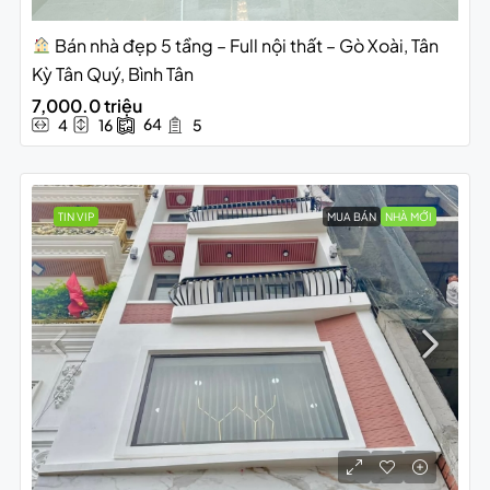
Bán nhà đẹp 5 tầng – Full nội thất – Gò Xoài, Tân
Kỳ Tân Quý, Bình Tân
7,000.0 triệu
64
4
16
5
TIN VIP
MUA BÁN
NHÀ MỚI