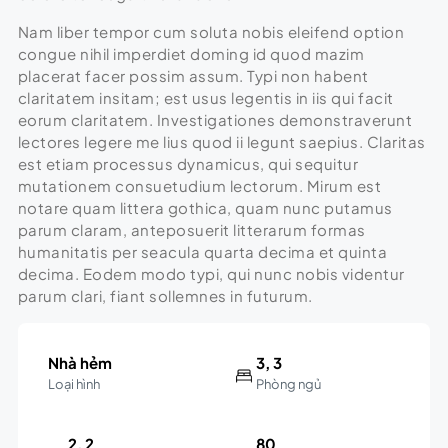
Nam liber tempor cum soluta nobis eleifend option
congue nihil imperdiet doming id quod mazim
placerat facer possim assum. Typi non habent
claritatem insitam; est usus legentis in iis qui facit
eorum claritatem. Investigationes demonstraverunt
lectores legere me lius quod ii legunt saepius. Claritas
est etiam processus dynamicus, qui sequitur
mutationem consuetudium lectorum. Mirum est
notare quam littera gothica, quam nunc putamus
parum claram, anteposuerit litterarum formas
humanitatis per seacula quarta decima et quinta
decima. Eodem modo typi, qui nunc nobis videntur
parum clari, fiant sollemnes in futurum.
Nhà hẻm
3, 3
Loại hình
Phòng ngủ
2, 2
80