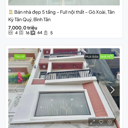
Bán nhà đẹp 5 tầng – Full nội thất – Gò Xoài, Tân
Kỳ Tân Quý, Bình Tân
7,000.0 triệu
64
4
16
5
TIN VIP
MUA BÁN
NHÀ MỚI