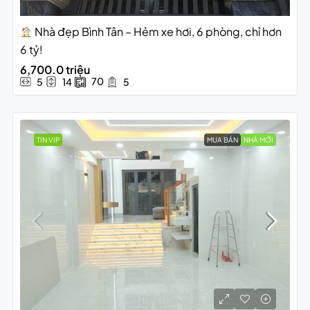
Nhà đẹp Bình Tân – Hẻm xe hơi, 6 phòng, chỉ hơn
6 tỷ!
6,700.0 triệu
70
5
14
5
TIN VIP
MUA BÁN
NHÀ MỚI