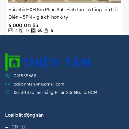
Bán nhà HXH 8m Phan Anh, Bình Tân – 5 tầng Tân Cổ
Điển – 5PN – giá chỉ hơn 6 tỷ
6,000.0 triệu
68
4
17
5
091 539 6611
bdsbinhtan.vn@gmail.com
123 Bờ Bao Tân Thắng, P. Tân Sơn Nhì, Tp. HCM
Loại bất động sản
Đất
(0)