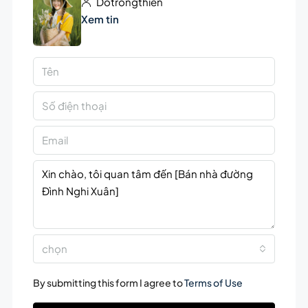
Dotrongthien
Xem tin
chọn
By submitting this form I agree to
Terms of Use