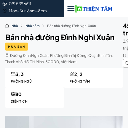
091 539 6611
Mon–Sun 8am–8pm
4
Nhà
Nhà hẻm
Bán nhà đường Đình Nghi Xuân
t
Bán nhà đường Đình Nghi Xuân
2,
MUA BÁN
tr
ft
Đường Đình Nghi Xuân, Phường Bình Trị Đông, Quận Bình Tân,
Thành phố Hồ Chí Minh, 30000, Việt Nam
3, 3
2, 2
PHÒNG NGỦ
PHÒNG TẮM
80
DIỆN TÍCH