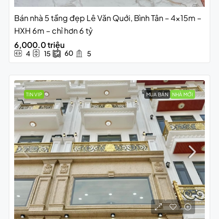
Bán nhà 5 tầng đẹp Lê Văn Quới, Bình Tân – 4x15m –
HXH 6m – chỉ hơn 6 tỷ
6,000.0 triệu
60
4
15
5
TIN VIP
MUA BÁN
NHÀ MỚI