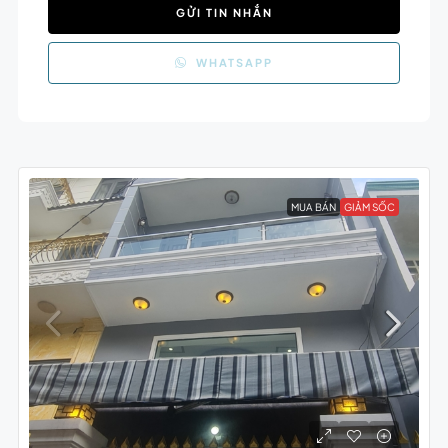
GỬI TIN NHẮN
WHATSAPP
MUA BÁN
GIẢM SỐC