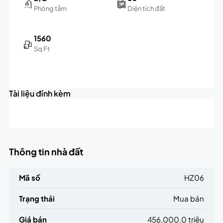
Phòng tắm
Diện tích đất
1560
Sq Ft
Leaflet
|
©
OpenStreetMap
contributors
456K
+
triệu
Tài liệu đính kèm
−
Thông tin nhà đất
Mã số
HZ06
Trạng thái
Mua bán
Giá bán
456,000.0 triệu