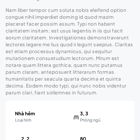
Nam liber tempor cum soluta nobis eleifend option
congue nihil imperdiet doming id quod mazim
placerat facer possim assum. Typi non habent
claritatem insitam; est usus legentis in iis qui facit
eorum claritatem. Investigationes demonstraverunt
lectores legere me lius quod ii legunt saepius. Claritas
est etiam processus dynamicus, qui sequitur
mutationem consuetudium lectorum. Mirum est
notare quam littera gothica, quam nunc putamus
parum claram, anteposuerit litterarum formas
humanitatis per seacula quarta decima et quinta
decima. Eodem modo typi, qui nunc nobis videntur
parum clari, fiant sollemnes in futurum.
Nhà hẻm
3, 3
Loại hình
Phòng ngủ
2, 2
80