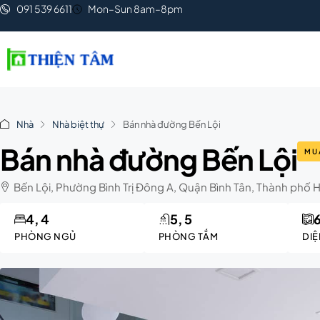
091 539 6611
Mon–Sun 8am–8pm
Nhà
Nhà biệt thự
Bán nhà đường Bến Lội
Bán nhà đường Bến Lội
MU
Bến Lội, Phường Bình Trị Đông A, Quận Bình Tân, Thành phố H
4, 4
5, 5
PHÒNG NGỦ
PHÒNG TẮM
DIỆ