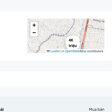
+
−
4K
triệu
Leaflet
|
©
OpenStreetMap
contributors
hái
Mua bán