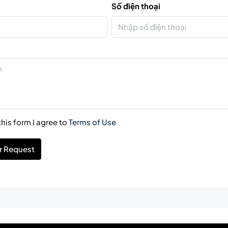
Số điện thoại
his form I agree to
Terms of Use
r Request