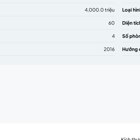
4,000.0 triệu
Loại hìn
60
Diện tíc
4
Số phò
2016
Hướng 
Kích th