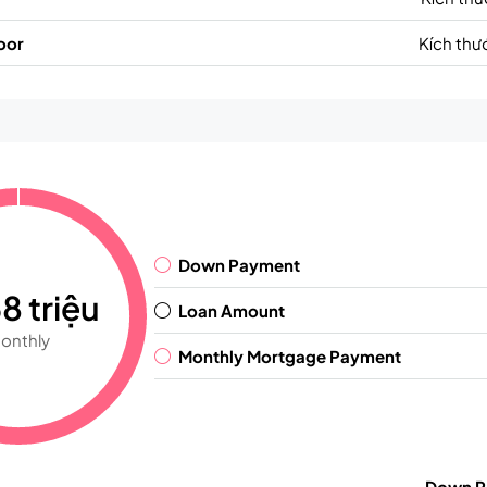
oor
Kích thư
Down Payment
8 triệu
Loan Amount
onthly
Monthly Mortgage Payment
Down P