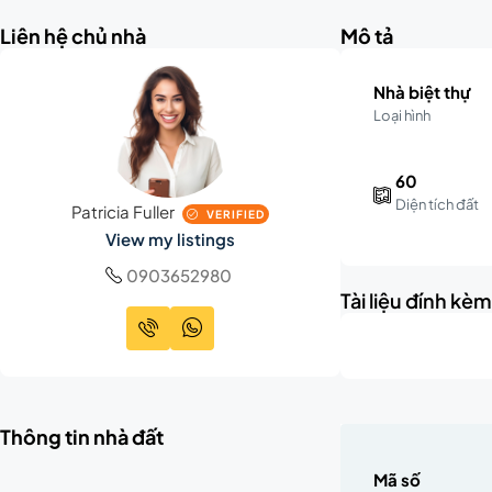
Liên hệ chủ nhà
Mô tả
Nhà biệt thự
Loại hình
60
Diện tích đất
Patricia Fuller
VERIFIED
View my listings
0903652980
Tài liệu đính kè
Thông tin nhà đất
Mã số