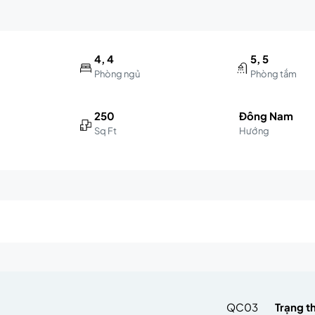
4, 4
5, 5
Phòng ngủ
Phòng tắm
250
Đông Nam
Sq Ft
Hướng
m
QC03
Trạng t