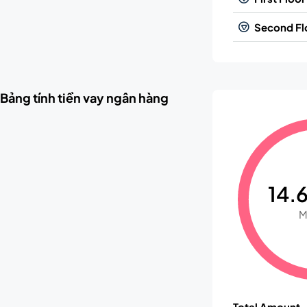
Second Fl
Bảng tính tiền vay ngân hàng
14.6
M
Total Amount