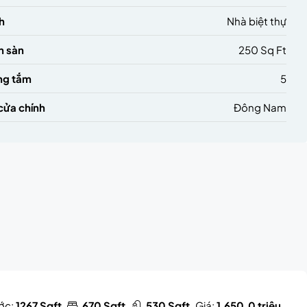
h
Nhà biệt thự
h sàn
250 Sq Ft
ng tắm
5
cửa chính
Đông Nam
ước:
1267 Sqft
670 Sqft
530 Sqft
Giá:
1,650.0 triệu