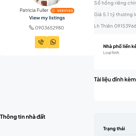
Sổ hồng riêng ch
Patricia Fuller
VERIFIED
Giá 5.1 tỷ thương 
View my listings
Lh Thiên 09153966
0903652980
Nhà phố liền k
Loại hình
Tài liệu đính kè
Thông tin nhà đất
Trạng thái