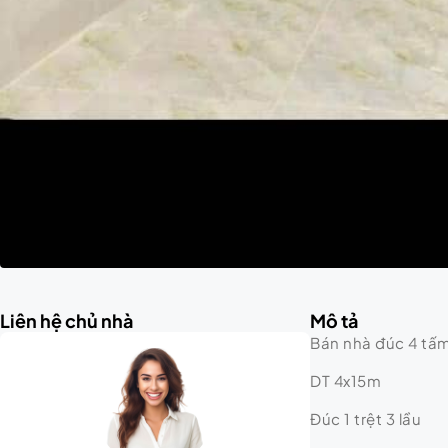
Liên hệ chủ nhà
Mô tả
Bán nhà đúc 4 tấm
DT 4x15m
Đúc 1 trệt 3 lầu