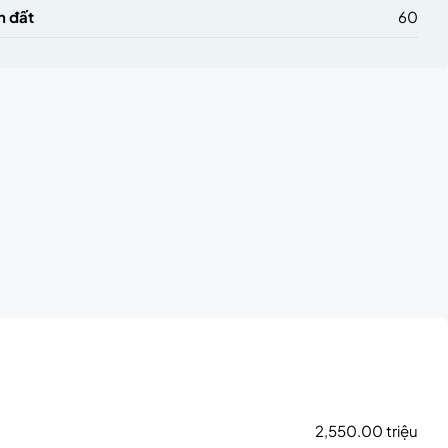
h đất
60
2,550.00 triệu