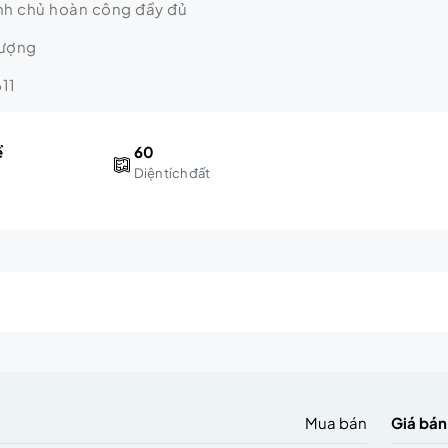
ính chủ hoàn công đầy đủ
lượng
11
ề
60
Diện tích đất
m
Mua bán
Giá bán