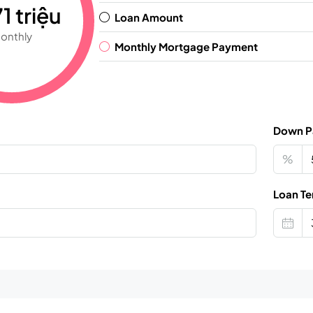
1 triệu
Loan Amount
onthly
Monthly Mortgage Payment
Down P
%
Loan Te