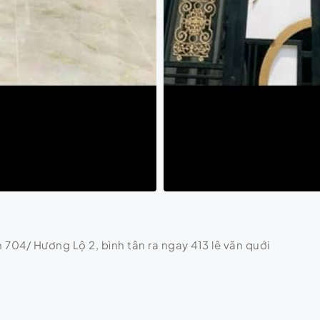
 704/ Hương Lộ 2, bình tân ra ngay 413 lê văn quới