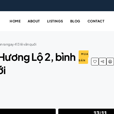
HOME
ABOUT
LISTINGS
BLOG
CONTACT
 ra ngay 413 lê văn quới
Hương Lộ 2, bình
MUA
BÁN
ới