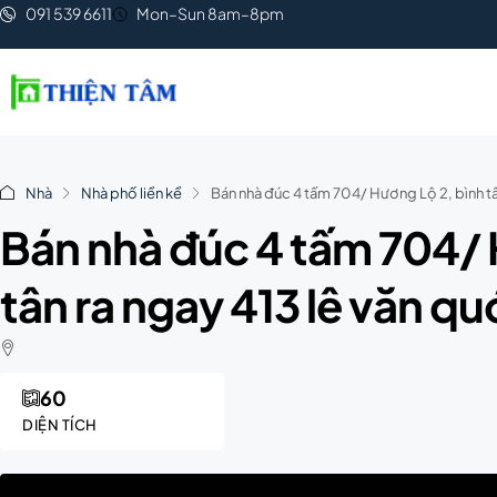
091 539 6611
Mon–Sun 8am–8pm
Nhà
Nhà phố liền kề
Bán nhà đúc 4 tấm 704/ Hương Lộ 2, bình tân
Bán nhà đúc 4 tấm 704/ 
tân ra ngay 413 lê văn qu
60
DIỆN TÍCH