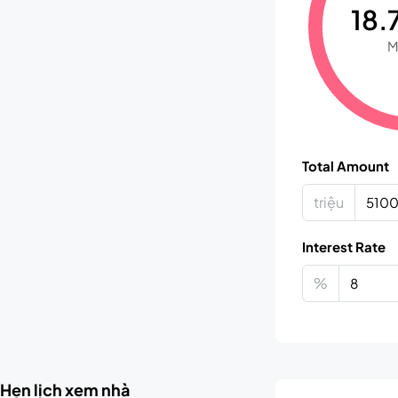
18.7
M
Total Amount
triệu
Interest Rate
%
Hẹn lịch xem nhà