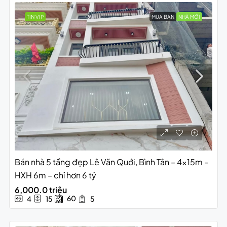
TIN VIP
MUA BÁN
NHÀ MỚI
Bán nhà 5 tầng đẹp Lê Văn Quới, Bình Tân – 4x15m –
HXH 6m – chỉ hơn 6 tỷ
6,000.0 triệu
60
4
15
5