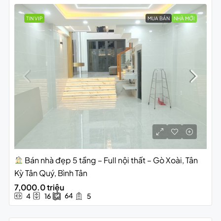
TIN VIP
MUA BÁN
NHÀ MỚI
Bán nhà đẹp 5 tầng – Full nội thất – Gò Xoài, Tân
Kỳ Tân Quý, Bình Tân
7,000.0 triệu
64
4
16
5