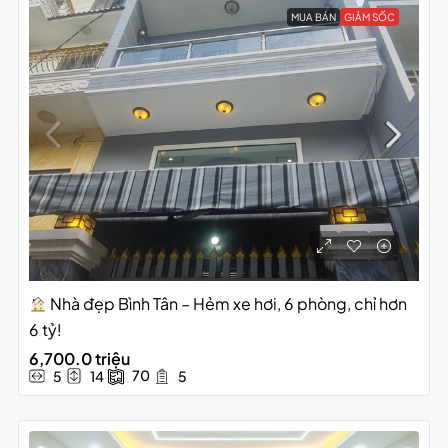
MUA BÁN
GIẢM SỐC
Nhà đẹp Bình Tân – Hẻm xe hơi, 6 phòng, chỉ hơn
6 tỷ!
6,700.0 triệu
70
5
14
5