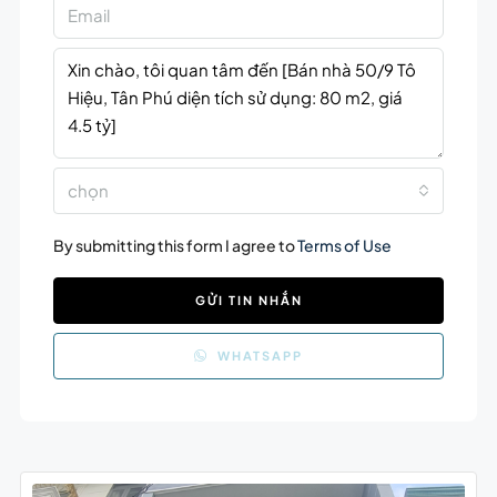
chọn
By submitting this form I agree to
Terms of Use
GỬI TIN NHẮN
WHATSAPP