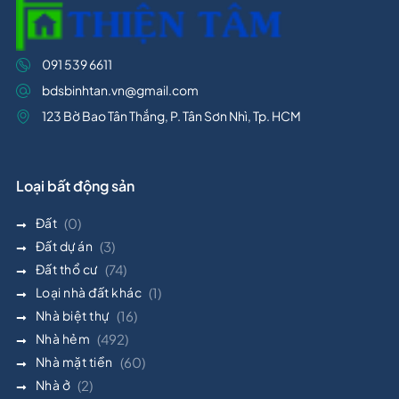
091 539 6611
bdsbinhtan.vn@gmail.com
123 Bờ Bao Tân Thắng, P. Tân Sơn Nhì, Tp. HCM
Loại bất động sản
Đất
(0)
Đất dự án
(3)
Đất thổ cư
(74)
Loại nhà đất khác
(1)
Nhà biệt thự
(16)
Nhà hẻm
(492)
Nhà mặt tiền
(60)
Nhà ở
(2)