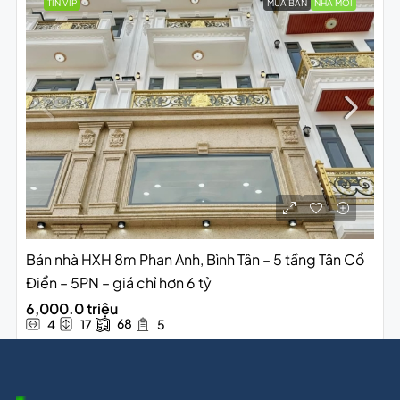
TIN VIP
MUA BÁN
NHÀ MỚI
Bán nhà HXH 8m Phan Anh, Bình Tân – 5 tầng Tân Cổ
Điển – 5PN – giá chỉ hơn 6 tỷ
6,000.0 triệu
68
4
17
5