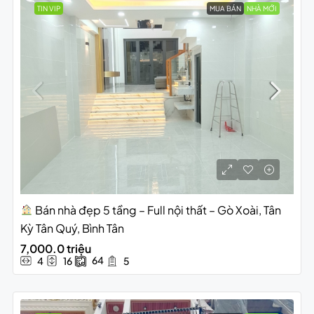
TIN VIP
MUA BÁN
NHÀ MỚI
Bán nhà đẹp 5 tầng – Full nội thất – Gò Xoài, Tân
Kỳ Tân Quý, Bình Tân
7,000.0 triệu
64
4
16
5