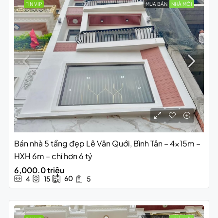
TIN VIP
MUA BÁN
NHÀ MỚI
Bán nhà 5 tầng đẹp Lê Văn Quới, Bình Tân – 4x15m –
HXH 6m – chỉ hơn 6 tỷ
6,000.0 triệu
60
4
15
5