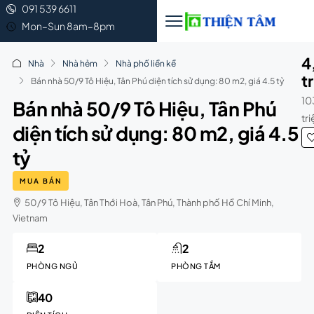
091 539 6611
Mon–Sun 8am–8pm
4
Nhà
Nhà hẻm
Nhà phố liền kề
t
Bán nhà 50/9 Tô Hiệu, Tân Phú diện tích sử dụng: 80 m2, giá 4.5 tỷ
10
Bán nhà 50/9 Tô Hiệu, Tân Phú
tr
diện tích sử dụng: 80 m2, giá 4.5
tỷ
MUA BÁN
50/9 Tô Hiệu, Tân Thới Hoà, Tân Phú, Thành phố Hồ Chí Minh,
Vietnam
2
2
PHÒNG NGỦ
PHÒNG TẮM
40