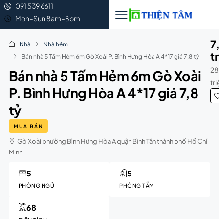
091 539 6611
Mon–Sun 8am–8pm
7
Nhà
Nhà hẻm
t
Bán nhà 5 Tấm Hẻm 6m Gò Xoài P. Bình Hưng Hòa A 4*17 giá 7,8 tỷ
28
Bán nhà 5 Tấm Hẻm 6m Gò Xoài
tr
P. Bình Hưng Hòa A 4*17 giá 7,8
tỷ
MUA BÁN
Gò Xoài phường Bình Hưng Hòa A quận Bình Tân thành phố Hồ Chí
Minh
5
5
PHÒNG NGỦ
PHÒNG TẮM
68