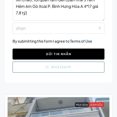
chọn
By submitting this form I agree to
Terms of Use
GỬI TIN NHẮN
WHATSAPP
MUA BÁN
GIẢM SỐC