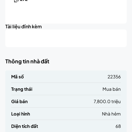
Leaflet
|
©
OpenStreetMap
contributors
7.8K
+
triệu
Tài liệu đính kèm
−
Thông tin nhà đất
Mã số
22356
Trạng thái
Mua bán
Giá bán
7,800.0 triệu
Loại hình
Nhà hẻm
Diện tích đất
68