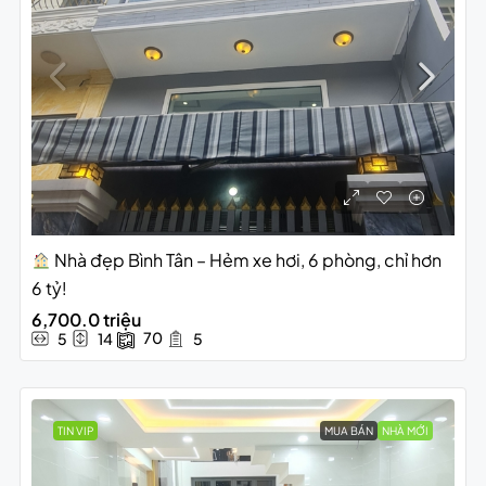
Nhà đẹp Bình Tân – Hẻm xe hơi, 6 phòng, chỉ hơn
6 tỷ!
6,700.0 triệu
70
5
14
5
TIN VIP
MUA BÁN
NHÀ MỚI