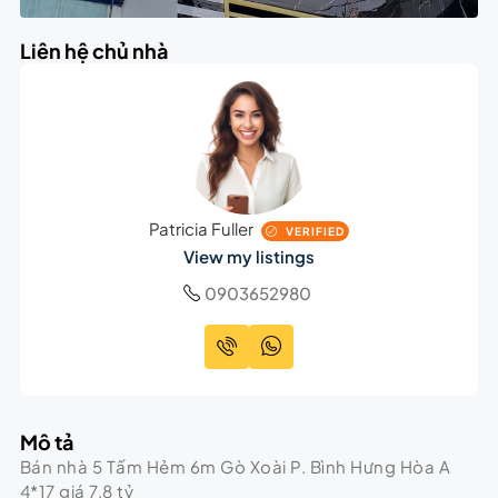
Liên hệ chủ nhà
Patricia Fuller
VERIFIED
View my listings
0903652980
Mô tả
Bán nhà 5 Tấm Hẻm 6m Gò Xoài P. Bình Hưng Hòa A
4*17 giá 7,8 tỷ