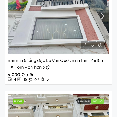
Bán nhà 5 tầng đẹp Lê Văn Quới, Bình Tân – 4x15m –
HXH 6m – chỉ hơn 6 tỷ
6,000.0 triệu
60
4
15
5
TIN VIP
MUA BÁN
NHÀ MỚI