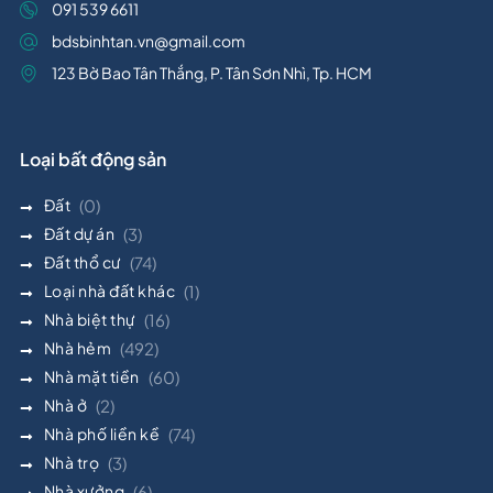
091 539 6611
bdsbinhtan.vn@gmail.com
123 Bờ Bao Tân Thắng, P. Tân Sơn Nhì, Tp. HCM
Loại bất động sản
Đất
(0)
Đất dự án
(3)
Đất thổ cư
(74)
Loại nhà đất khác
(1)
Nhà biệt thự
(16)
Nhà hẻm
(492)
Nhà mặt tiền
(60)
Nhà ở
(2)
Nhà phố liền kề
(74)
Nhà trọ
(3)
Nhà xưởng
(6)