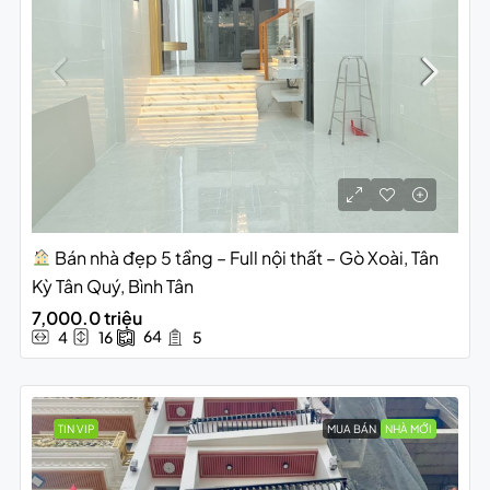
Bán nhà đẹp 5 tầng – Full nội thất – Gò Xoài, Tân
Kỳ Tân Quý, Bình Tân
7,000.0 triệu
64
4
16
5
TIN VIP
MUA BÁN
NHÀ MỚI