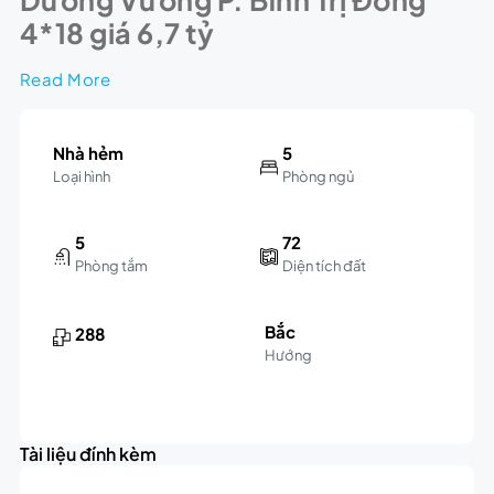
4*18 giá 6,7 tỷ
Read More
Nhà hẻm
5
Loại hình
Phòng ngủ
5
72
Phòng tắm
Diện tích đất
Bắc
288
Hướng
Leaflet
|
©
OpenStreetMap
contributors
6.2K
+
triệu
Tài liệu đính kèm
−