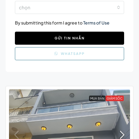
chọn
By submitting this form I agree to
Terms of Use
GỬI TIN NHẮN
WHATSAPP
MUA BÁN
GIẢM SỐC