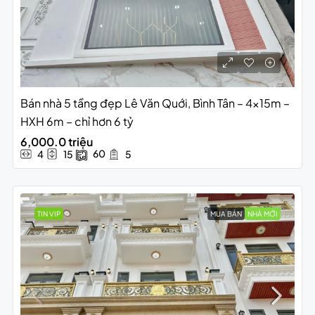
Bán nhà 5 tầng đẹp Lê Văn Quới, Bình Tân – 4x15m –
HXH 6m – chỉ hơn 6 tỷ
6,000.0 triệu
60
4
15
5
TIN VIP
MUA BÁN
NHÀ MỚI