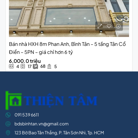
Bán nhà HXH 8m Phan Anh, Bình Tân – 5 tầng Tân Cổ
Điển – 5PN – giá chỉ hơn 6 tỷ
6,000.0 triệu
68
4
17
5
091 539 6611
bdsbinhtan.vn@gmail.com
123 Bờ Bao Tân Thắng, P. Tân Sơn Nhì, Tp. HCM