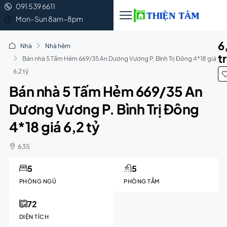
091 539 6611
Mon–Sun 8am–8pm
6
Nhà
Nhà hẻm
t
Bán nhà 5 Tấm Hẻm 669/35 An Dương Vương P. Bình Trị Đông 4*18 giá
6,2 tỷ
Bán nhà 5 Tấm Hẻm 669/35 An
Dương Vương P. Bình Trị Đông
4*18 giá 6,2 tỷ
635
5
5
PHÒNG NGỦ
PHÒNG TẮM
72
DIỆN TÍCH