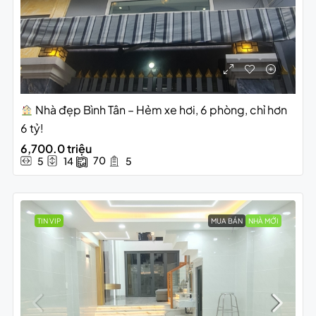
Nhà đẹp Bình Tân – Hẻm xe hơi, 6 phòng, chỉ hơn
6 tỷ!
6,700.0 triệu
70
5
14
5
TIN VIP
MUA BÁN
NHÀ MỚI