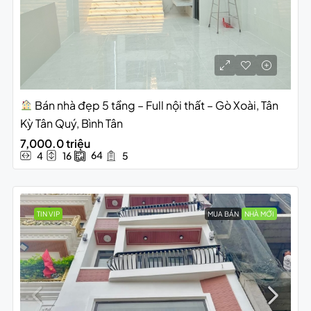
Bán nhà đẹp 5 tầng – Full nội thất – Gò Xoài, Tân
Kỳ Tân Quý, Bình Tân
7,000.0 triệu
64
4
16
5
TIN VIP
MUA BÁN
NHÀ MỚI