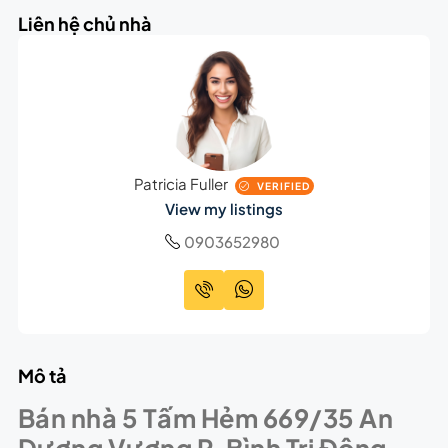
Liên hệ chủ nhà
Patricia Fuller
VERIFIED
View my listings
0903652980
Mô tả
Bán nhà 5 Tấm Hẻm 669/35 An
Dương Vương P. Bình Trị Đông