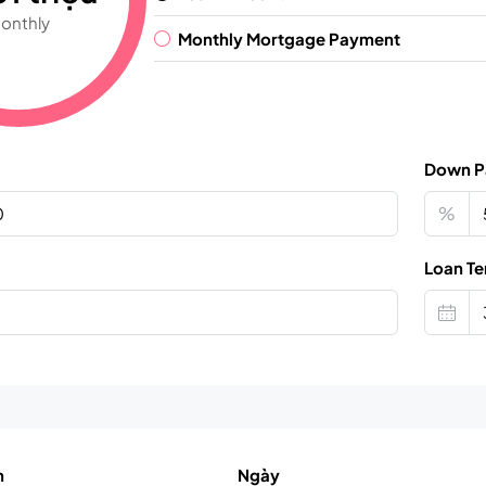
onthly
Monthly Mortgage Payment
Down P
%
Loan Te
n
Ngày