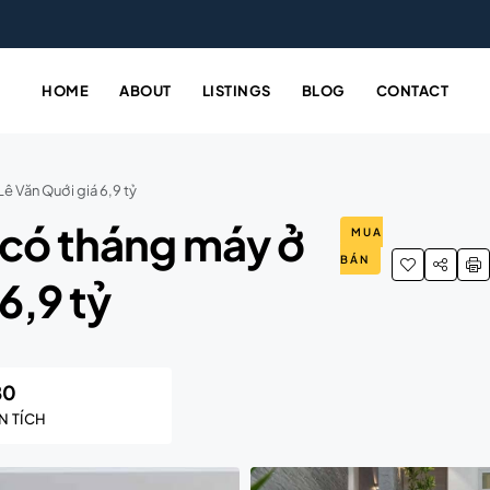
HOME
ABOUT
LISTINGS
BLOG
CONTACT
ê Văn Quới giá 6,9 tỷ
 có tháng máy ở
MUA
BÁN
6,9 tỷ
80
N TÍCH