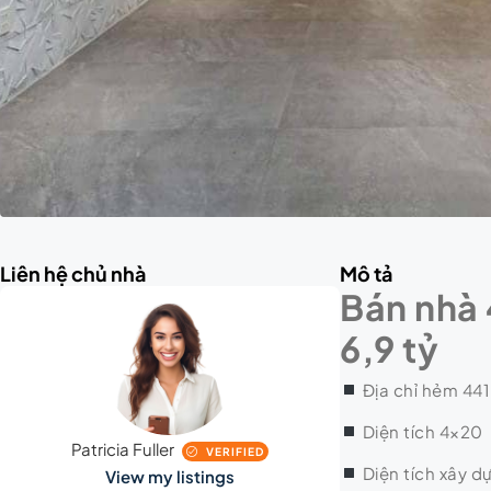
Liên hệ chủ nhà
Mô tả
Bán nhà 
6,9 tỷ
Địa chỉ hẻm 441
Diện tích 4×20
Patricia Fuller
VERIFIED
Diện tích xây d
View my listings