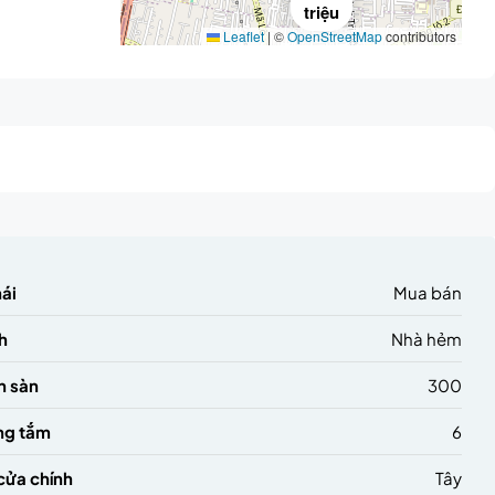
triệu
Leaflet
|
©
OpenStreetMap
contributors
hái
Mua bán
h
Nhà hẻm
h sàn
300
ng tắm
6
cửa chính
Tây