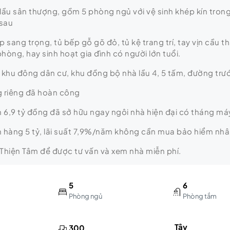
4 lầu sân thượng, gồm 5 phòng ngủ với vệ sinh khép kín tr
 sau
 sang trọng, tủ bếp gỗ gõ đỏ, tủ kệ trang trí, tay vịn cầu th
hòng, hay sinh hoạt gia đình có người lớn tuổi.
 ở khu đông dân cư, khu đồng bộ nhà lầu 4, 5 tấm, đường t
g riêng đã hoàn công
n 6,9 tỷ đồng đã sở hữu ngay ngôi nhà hiện đại có tháng máy
 hàng 5 tỷ, lãi suất 7,9%/năm không cần mua bảo hiểm nhâ
 Thiện Tâm để được tư vấn và xem nhà miễn phí.
5
6
Phòng ngủ
Phòng tắm
Tây
300