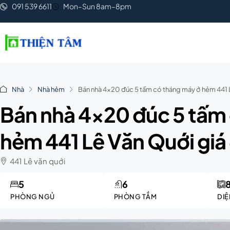
091 539 6611
Mon–Sun 8am–8pm
Nhà
Nhà hẻm
Bán nhà 4×20 đúc 5 tấm có tháng máy ở hẻm 441 L
Bán nhà 4×20 đúc 5 tấm
hẻm 441 Lê Văn Quới giá 
441 Lê văn quới
5
6
PHÒNG NGỦ
PHÒNG TẮM
DIỆ