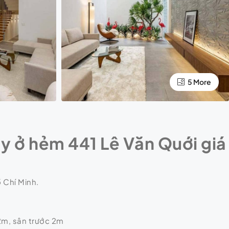
5 More
y ở hẻm 441 Lê Văn Quới giá
 Chí Minh.
 2m, sân trước 2m