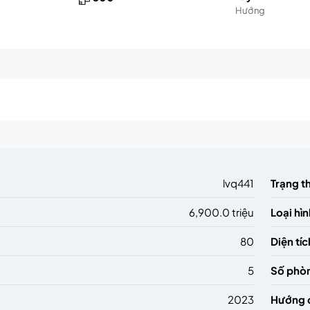
Hướng
m
lvq441
Trạng t
6,900.0 triệu
Loại hìn
80
Diện tíc
5
Số phò
2023
Hướng 