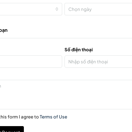
Chọn ngày
 bạn
Số điện thoại
his form I agree to
Terms of Use