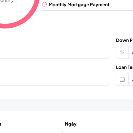
Monthly Mortgage Payment
Down P
%
Loan Te
n
Ngày