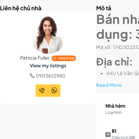
Liên hệ chủ nhà
Mô tả
Bán nhà
dụng: 3
Mã số: 1742302312
Patricia Fuller
Địa chỉ:
VERIFIED
View my listings
441/ Lê Văn Qu
0903652980
Read More
Nhà hẻm
Loại hình
81
Diện tích đất