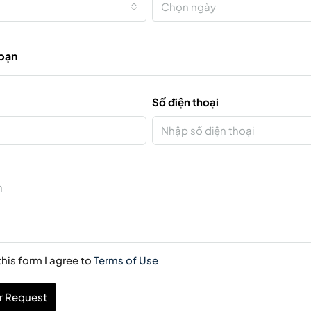
Chọn ngày
 bạn
Số điện thoại
his form I agree to
Terms of Use
r Request