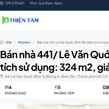
091 539 6611
Mon–Sun 8am–8pm
Nhà
Nhà hẻm
Bán nhà 441/ Lê Văn Quới, Bình Tân diện tích sử dụ
Bán nhà 441/ Lê Văn Quới
tích sử dụng: 324 m2, giá
441 Lê Văn Quới, Bình Trị Đông A, Bình Tân, Thành phố Hồ Chí
4
5
PHÒNG NGỦ
PHÒNG TẮM
DIỆ