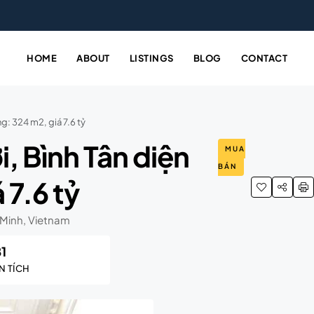
HOME
ABOUT
LISTINGS
BLOG
CONTACT
ng: 324 m2, giá 7.6 tỷ
, Bình Tân diện
MUA
BÁN
 7.6 tỷ
 Minh, Vietnam
81
N TÍCH