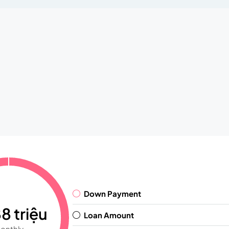
Down Payment
8 triệu
Loan Amount
onthly