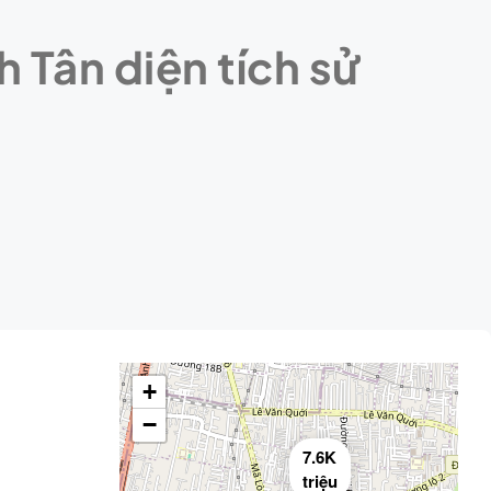
 Tân diện tích sử
+
−
7.6K
triệu