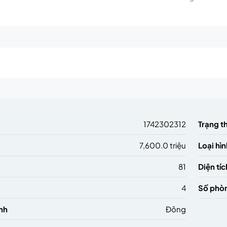
m
1742302312
Trạng t
7,600.0 triệu
Loại hìn
81
Diện tíc
4
Số phò
nh
Đông