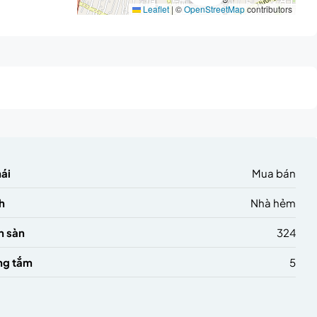
Leaflet
|
©
OpenStreetMap
contributors
hái
Mua bán
h
Nhà hẻm
h sàn
324
ng tắm
5