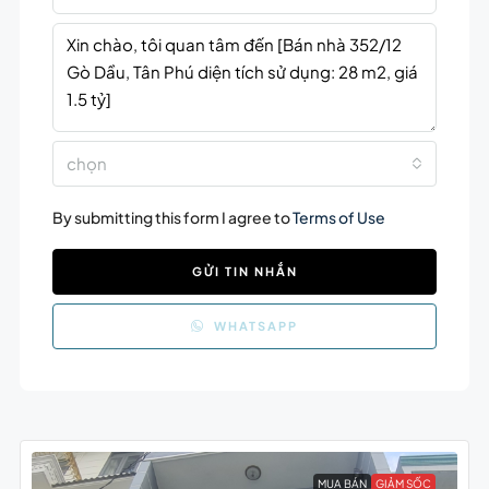
chọn
By submitting this form I agree to
Terms of Use
GỬI TIN NHẮN
WHATSAPP
MUA BÁN
GIẢM SỐC