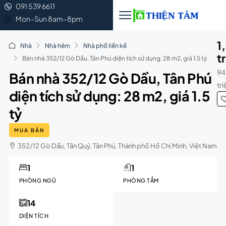
091 539 6611
Mon–Sun 8am–8pm
1
Nhà
Nhà hẻm
Nhà phố liền kề
t
Bán nhà 352/12 Gò Dầu, Tân Phú diện tích sử dụng: 28 m2, giá 1.5 tỷ
94
Bán nhà 352/12 Gò Dầu, Tân Phú
tr
diện tích sử dụng: 28 m2, giá 1.5
tỷ
MUA BÁN
352/12 Gò Dầu, Tân Quý, Tân Phú, Thành phố Hồ Chí Minh, Việt Nam
1
1
PHÒNG NGỦ
PHÒNG TẮM
14
DIỆN TÍCH