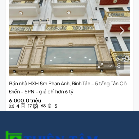
Bán nhà HXH 8m Phan Anh, Bình Tân – 5 tầng Tân Cổ
Điển – 5PN – giá chỉ hơn 6 tỷ
6,000.0 triệu
68
4
17
5