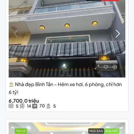
Nhà đẹp Bình Tân – Hẻm xe hơi, 6 phòng, chỉ hơn
6 tỷ!
6,700.0 triệu
70
5
14
5
TIN VIP
MUA BÁN
NHÀ MỚI