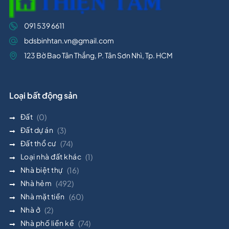
091 539 6611
bdsbinhtan.vn@gmail.com
123 Bờ Bao Tân Thắng, P. Tân Sơn Nhì, Tp. HCM
Loại bất động sản
Đất
(0)
Đất dự án
(3)
Đất thổ cư
(74)
Loại nhà đất khác
(1)
Nhà biệt thự
(16)
Nhà hẻm
(492)
Nhà mặt tiền
(60)
Nhà ở
(2)
Nhà phố liền kề
(74)