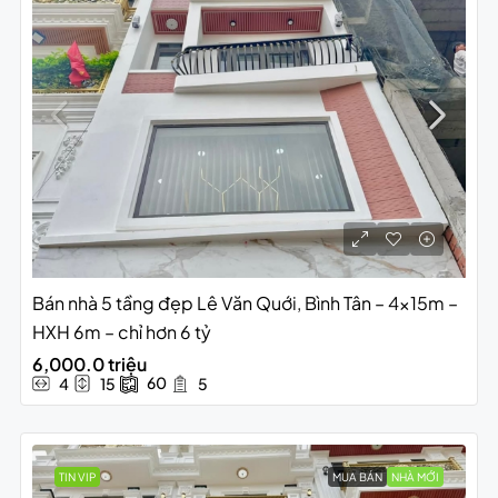
Bán nhà 5 tầng đẹp Lê Văn Quới, Bình Tân – 4x15m –
HXH 6m – chỉ hơn 6 tỷ
6,000.0 triệu
60
4
15
5
TIN VIP
MUA BÁN
NHÀ MỚI