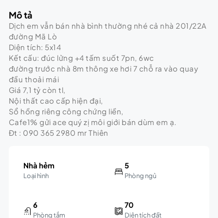
Mô tả
Dịch em vẫn bán nhà bình thường nhé cả nhà 201/22A
đường Mã Lò
Diện tích: 5x14
Kết cấu: đúc lửng +4 tấm suốt 7pn, 6wc
đường trước nhà 8m thông xe hơi 7 chỗ ra vào quay
đầu thoải mái
Giá 7,1 tỷ còn tl,
Nội thất cao cấp hiện đại,
Sổ hồng riêng công chứng liền,
Cafe1% gửi ace quý zị môi giới bán dùm em ạ.
Đt : 090 365 2980 mr Thiên
Nhà hẻm
5
Loại hình
Phòng ngủ
6
70
Phòng tắm
Diện tích đất