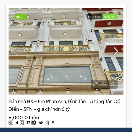
TIN VIP
MUA BÁN
NHÀ MỚI
Bán nhà HXH 8m Phan Anh, Bình Tân – 5 tầng Tân Cổ
Điển – 5PN – giá chỉ hơn 6 tỷ
6,000.0 triệu
68
4
17
5