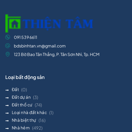
091 539 6611
bdsbinhtan.vn@gmail.com
123 Bờ Bao Tân Thắng, P. Tân Sơn Nhì, Tp. HCM
Loại bất động sản
Đất
(0)
Đất dự án
(3)
Đất thổ cư
(74)
Loại nhà đất khác
(1)
Nhà biệt thự
(16)
Nhà hẻm
(492)