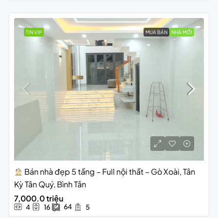
TIN VIP
MUA BÁN
NHÀ MỚI
Bán nhà đẹp 5 tầng – Full nội thất – Gò Xoài, Tân
Kỳ Tân Quý, Bình Tân
7,000.0 triệu
64
4
16
5