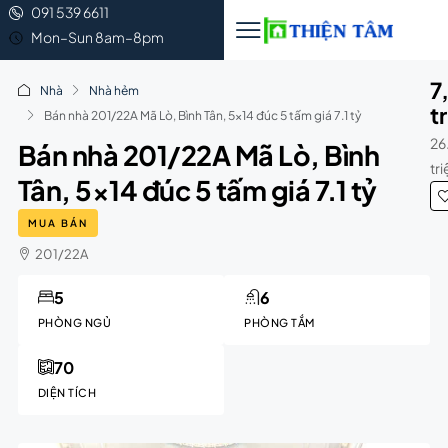
091 539 6611
Mon–Sun 8am–8pm
7
Nhà
Nhà hẻm
t
Bán nhà 201/22A Mã Lò, Bình Tân, 5×14 đúc 5 tấm giá 7.1 tỷ
26
Bán nhà 201/22A Mã Lò, Bình
tr
Tân, 5×14 đúc 5 tấm giá 7.1 tỷ
MUA BÁN
201/22A
5
6
PHÒNG NGỦ
PHÒNG TẮM
70
DIỆN TÍCH