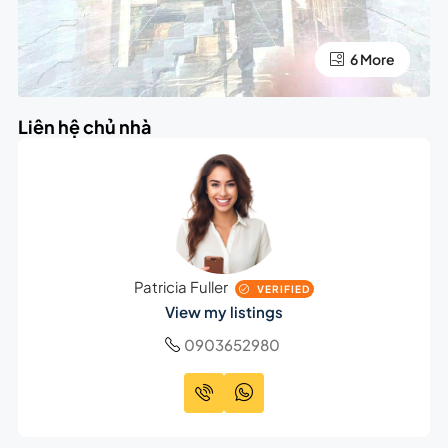
2 More
6 More
Liên hệ chủ nhà
Patricia Fuller
VERIFIED
View my listings
0903652980