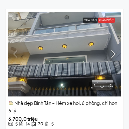
MUA BÁN
GIẢM SỐC
Nhà đẹp Bình Tân – Hẻm xe hơi, 6 phòng, chỉ hơn
6 tỷ!
6,700.0 triệu
70
5
14
5