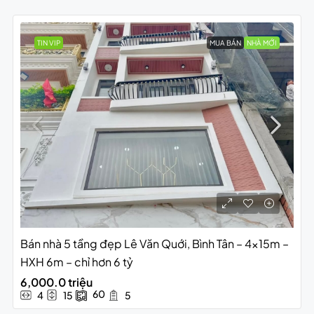
TIN VIP
MUA BÁN
NHÀ MỚI
Bán nhà 5 tầng đẹp Lê Văn Quới, Bình Tân – 4x15m –
HXH 6m – chỉ hơn 6 tỷ
6,000.0 triệu
60
4
15
5