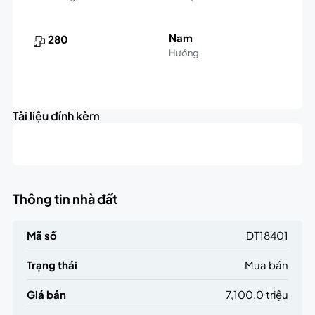
Nam
280
Hướng
Leaflet
|
©
OpenStreetMap
contributors
7.1K
+
triệu
Tài liệu đính kèm
−
Thông tin nhà đất
Mã số
DT18401
Trạng thái
Mua bán
Giá bán
7,100.0 triệu