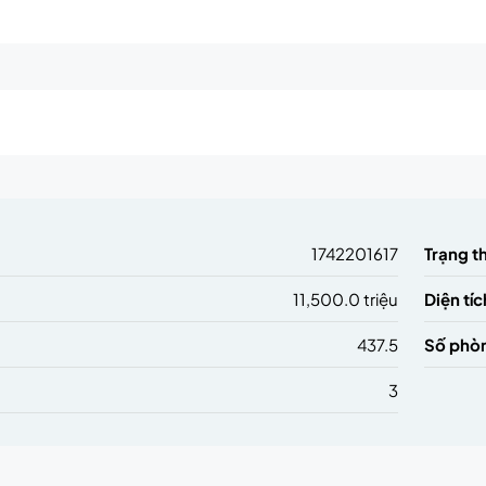
m
1742201617
Trạng t
11,500.0 triệu
Diện tíc
437.5
Số phò
3