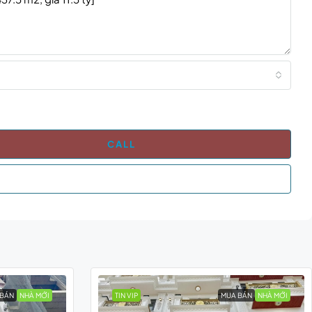
CALL
 BÁN
NHÀ MỚI
TIN VIP
MUA BÁN
NHÀ MỚI