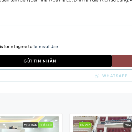
is form I agree to
Terms of Use
GỬI TIN NHẮN
WHATSAPP
MUA BÁN
NHÀ MỚI
TIN VIP
MUA