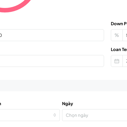
Down P
%
Loan Te
n
Ngày
Chọn ngày