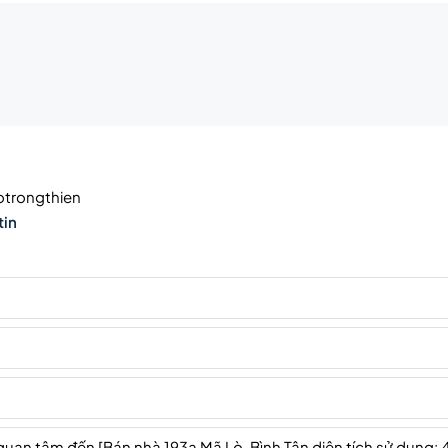
trongthien
tin