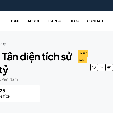
HOME
ABOUT
LISTINGS
BLOG
CONTACT
5 tỷ
Tân diện tích sử
MUA
BÁN
tỷ
, Việt Nam
125
N TÍCH