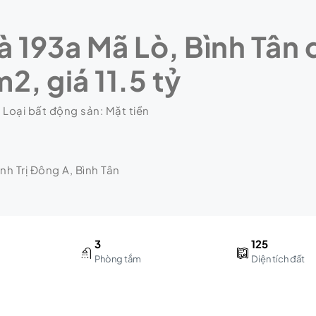
 193a Mã Lò, Bình Tân 
2, giá 11.5 tỷ
 Loại bất động sản: Mặt tiền
nh Trị Đông A, Bình Tân
3
125
Phòng tắm
Diện tích đất