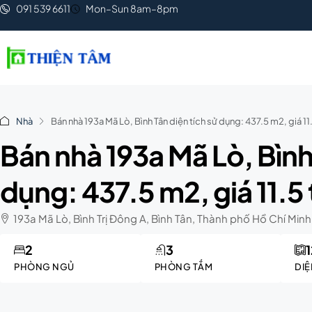
091 539 6611
Mon–Sun 8am–8pm
Nhà
Bán nhà 193a Mã Lò, Bình Tân diện tích sử dụng: 437.5 m2, giá 11.
Bán nhà 193a Mã Lò, Bình 
dụng: 437.5 m2, giá 11.5 
193a Mã Lò, Bình Trị Đông A, Bình Tân, Thành phố Hồ Chí Minh
2
3
PHÒNG NGỦ
PHÒNG TẮM
DIỆ