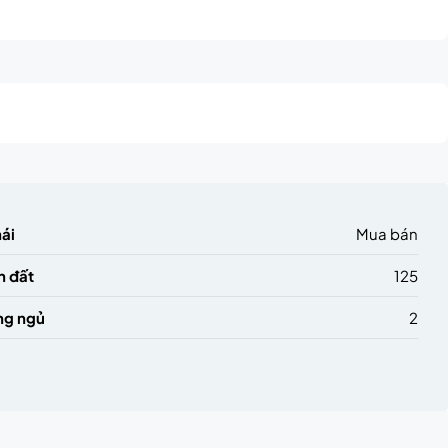
hái
Mua bán
h đất
125
ng ngủ
2