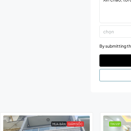
chọn
By submitting th
MUA BÁN
GIẢM SỐC
TIN VIP