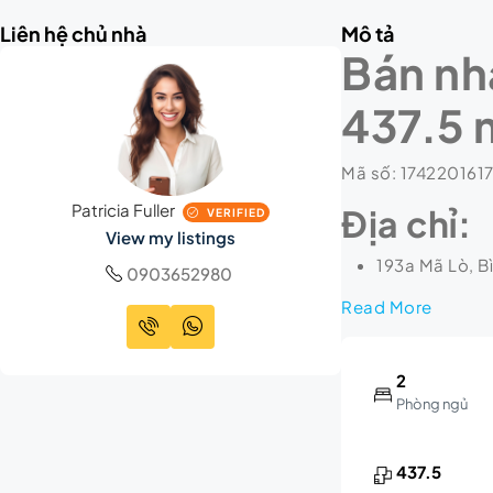
Liên hệ chủ nhà
Mô tả
Bán nhà
437.5 m
Mã số: 1742201617
Patricia Fuller
Địa chỉ:
VERIFIED
View my listings
193a Mã Lò, Bì
0903652980
Read More
2
Phòng ngủ
437.5