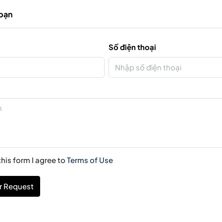
 bạn
Số điện thoại
his form I agree to
Terms of Use
r Request