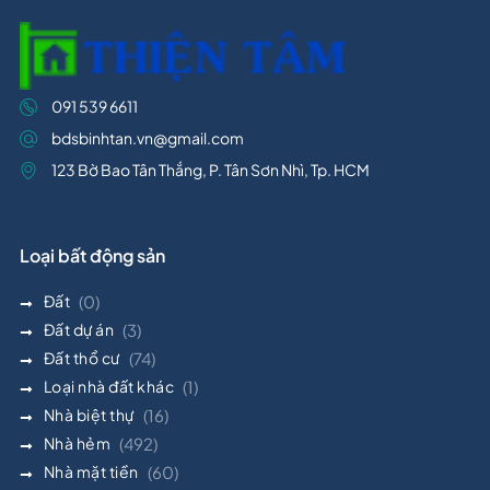
091 539 6611
bdsbinhtan.vn@gmail.com
123 Bờ Bao Tân Thắng, P. Tân Sơn Nhì, Tp. HCM
Loại bất động sản
Đất
(0)
Đất dự án
(3)
Đất thổ cư
(74)
Loại nhà đất khác
(1)
Nhà biệt thự
(16)
Nhà hẻm
(492)
Nhà mặt tiền
(60)