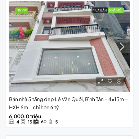
TIN VIP
MUA BÁN
NHÀ MỚI
Bán nhà 5 tầng đẹp Lê Văn Quới, Bình Tân – 4x15m –
HXH 6m – chỉ hơn 6 tỷ
6,000.0 triệu
60
4
15
5