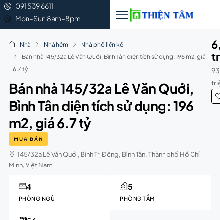
091 539 6611
Mon–Sun 8am–8pm
6
Nhà
Nhà hẻm
Nhà phố liền kề
t
Bán nhà 145/32a Lê Văn Quới, Bình Tân diện tích sử dụng: 196 m2, giá
6.7 tỷ
93
tr
Bán nhà 145/32a Lê Văn Quới,
Bình Tân diện tích sử dụng: 196
m2, giá 6.7 tỷ
MUA BÁN
145/32a Lê Văn Quới, Bình Trị Đông, Bình Tân, Thành phố Hồ Chí
Minh, Việt Nam
4
5
PHÒNG NGỦ
PHÒNG TẮM