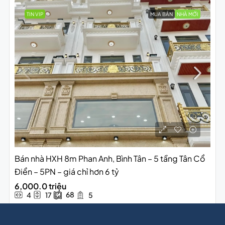
TIN VIP
MUA BÁN
NHÀ MỚI
Bán nhà HXH 8m Phan Anh, Bình Tân – 5 tầng Tân Cổ
Điển – 5PN – giá chỉ hơn 6 tỷ
6,000.0 triệu
68
4
17
5