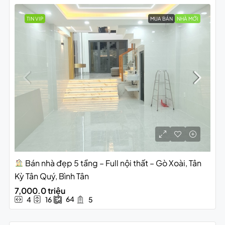
TIN VIP
MUA BÁN
NHÀ MỚI
Bán nhà đẹp 5 tầng – Full nội thất – Gò Xoài, Tân
Kỳ Tân Quý, Bình Tân
7,000.0 triệu
64
4
16
5