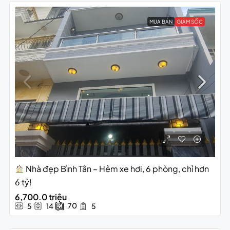
MUA BÁN
GIẢM SỐC
Nhà đẹp Bình Tân – Hẻm xe hơi, 6 phòng, chỉ hơn
6 tỷ!
6,700.0 triệu
70
5
14
5