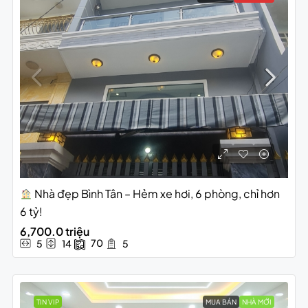
Nhà đẹp Bình Tân – Hẻm xe hơi, 6 phòng, chỉ hơn
6 tỷ!
6,700.0 triệu
70
5
14
5
TIN VIP
MUA BÁN
NHÀ MỚI