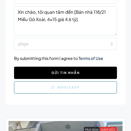
chọn
By submitting this form I agree to
Terms of Use
GỬI TIN NHẮN
WHATSAPP
MUA BÁN
GIẢM SỐC