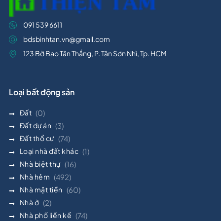
091 539 6611
bdsbinhtan.vn@gmail.com
123 Bờ Bao Tân Thắng, P. Tân Sơn Nhì, Tp. HCM
Loại bất động sản
Đất
(0)
Đất dự án
(3)
Đất thổ cư
(74)
Loại nhà đất khác
(1)
Nhà biệt thự
(16)
Nhà hẻm
(492)
Nhà mặt tiền
(60)
Nhà ở
(2)
Nhà phố liền kề
(74)