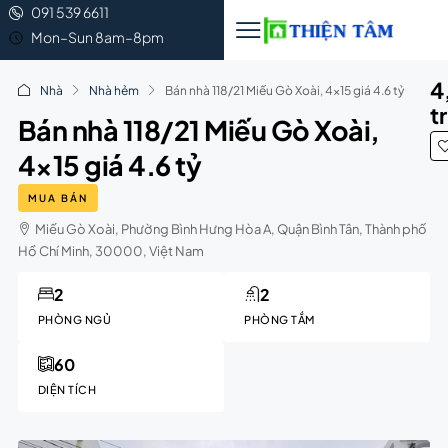
091 539 6611
Mon–Sun 8am–8pm
4
Nhà
Nhà hẻm
Bán nhà 118/21 Miếu Gò Xoài, 4×15 giá 4.6 tỷ
t
Bán nhà 118/21 Miếu Gò Xoài,
4×15 giá 4.6 tỷ
MUA BÁN
Miếu Gò Xoài, Phường Bình Hưng Hòa A, Quận Bình Tân, Thành phố
Hồ Chí Minh, 30000, Việt Nam
2
2
PHÒNG NGỦ
PHÒNG TẮM
60
DIỆN TÍCH