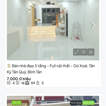
Bán nhà đẹp 5 tầng – Full nội thất – Gò Xoài, Tân
Kỳ Tân Quý, Bình Tân
7,000.0 triệu
64
4
16
5
TIN VIP
MUA BÁN
NHÀ MỚI