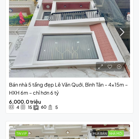
Bán nhà 5 tầng đẹp Lê Văn Quới, Bình Tân – 4x15m –
HXH 6m – chỉ hơn 6 tỷ
6,000.0 triệu
60
4
15
5
TIN VIP
MUA BÁN
NHÀ MỚI