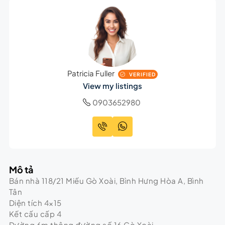
Patricia Fuller
VERIFIED
View my listings
0903652980
Mô tả
Bán nhà 118/21 Miếu Gò Xoài, Bình Hưng Hòa A, Bình
Tân
Diện tích 4×15
Kết cấu cấp 4
Đường 6m thông đường số 16 Gò Xoài