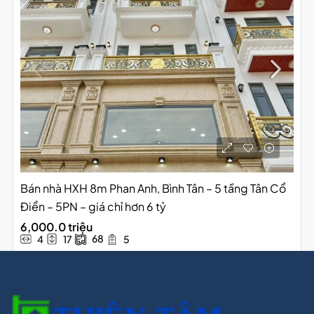
Bán nhà HXH 8m Phan Anh, Bình Tân – 5 tầng Tân Cổ
Điển – 5PN – giá chỉ hơn 6 tỷ
6,000.0 triệu
68
4
17
5