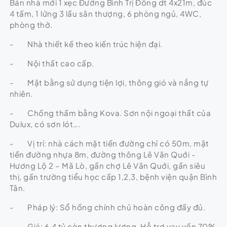
Bán nhà mới 1 xẹc Đường Bình Trị Đông dt 4x21m, đúc
4 tấm, 1 lửng 3 lầu sân thượng, 6 phòng ngủ, 4WC,
phòng thờ.
- Nhà thiết kế theo kiến trúc hiện đại.
- Nội thất cao cấp.
- Mặt bằng sử dụng tiện lợi, thông gió và nắng tự
nhiên.
- Chống thấm bằng Kova. Sơn nội ngoại thất của
Dulux, có sơn lót….
- Vị trí: nhà cách mặt tiền đường chỉ có 50m, mặt
tiền đường nhựa 8m, đường thông Lê Văn Quới -
Hương Lộ 2 – Mã Lò, gần chợ Lê Văn Quới, gần siêu
thị, gần trường tiểu học cấp 1,2,3, bệnh viện quận Bình
Tân.
- Pháp lý: Sổ hồng chính chủ hoàn công đầy đủ.
- Giá: 6,4 tỷ còn thương lượng. Hỗ trợ vay vốn 70%