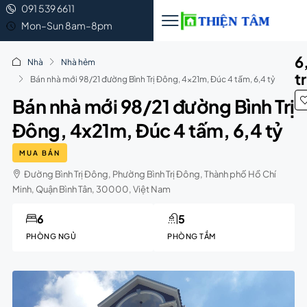
091 539 6611
Mon–Sun 8am–8pm
6
Nhà
Nhà hẻm
t
Bán nhà mới 98/21 đường Bình Trị Đông, 4x21m, Đúc 4 tấm, 6,4 tỷ
Bán nhà mới 98/21 đường Bình Trị
Đông, 4x21m, Đúc 4 tấm, 6,4 tỷ
MUA BÁN
Đường Bình Trị Đông, Phường Bình Trị Đông, Thành phố Hồ Chí
Minh, Quận Bình Tân, 30000, Việt Nam
6
5
PHÒNG NGỦ
PHÒNG TẮM