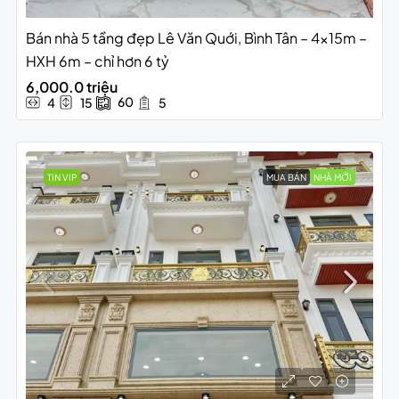
Bán nhà 5 tầng đẹp Lê Văn Quới, Bình Tân – 4x15m –
HXH 6m – chỉ hơn 6 tỷ
6,000.0 triệu
60
4
15
5
TIN VIP
MUA BÁN
NHÀ MỚI