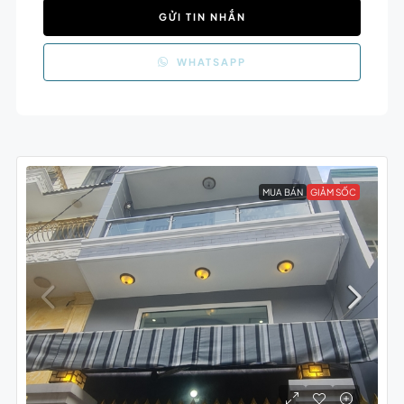
GỬI TIN NHẮN
WHATSAPP
MUA BÁN
GIẢM SỐC