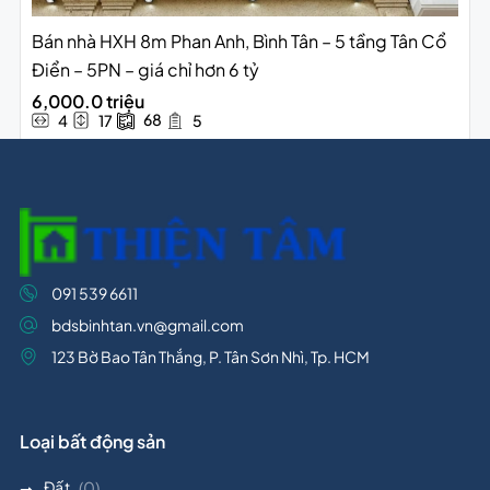
Bán nhà HXH 8m Phan Anh, Bình Tân – 5 tầng Tân Cổ
Điển – 5PN – giá chỉ hơn 6 tỷ
6,000.0 triệu
68
4
17
5
091 539 6611
bdsbinhtan.vn@gmail.com
123 Bờ Bao Tân Thắng, P. Tân Sơn Nhì, Tp. HCM
Loại bất động sản
Đất
(0)