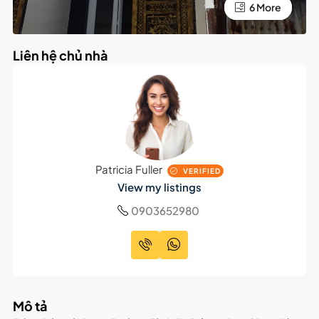
2 More
6 More
Liên hệ chủ nhà
Patricia Fuller
VERIFIED
View my listings
0903652980
Mô tả