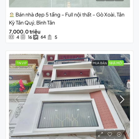
Bán nhà đẹp 5 tầng – Full nội thất – Gò Xoài, Tân
Kỳ Tân Quý, Bình Tân
7,000.0 triệu
64
4
16
5
TIN VIP
MUA BÁN
NHÀ MỚI