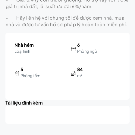
giá trị nhà đất, lãi suất ưu đãi 6%/năm.
- Hãy liên hệ với chúng tôi để được xem nhà, mua
nhà và được tư vấn hồ sơ pháp lý hoàn toàn miễn phí.
Nhà hẻm
6
Loại hình
Phòng ngủ
5
84
Phòng tắm
m²
Leaflet
|
©
OpenStreetMap
contributors
6.4B
+
triệu
Tài liệu đính kèm
−