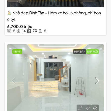
Nhà đẹp Bình Tân – Hẻm xe hơi, 6 phòng, chỉ hơn
6 tỷ!
6,700.0 triệu
70
5
14
5
TIN VIP
MUA BÁN
NHÀ MỚI